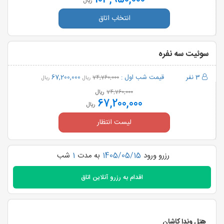
ریال
انتخاب اتاق
سوئیت سه نفره
3 نفر
قیمت شب اول :
67,200,000
74,760,000
ریال
ریال
ریال
74,760,000
67,200,000
ریال
لیست انتظار
رزرو ورود
1405/05/15
به مدت
1
شب
اقدام به
رزرو آنلاین اتاق
هتل وندا کاشان