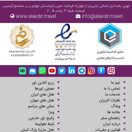
تهران، پاسداران شمالی، پایین‌تر از چهارراه فرمانیه، مابین نارنجستان چهارم و رز، مجتمع آرتمیس
فرمانیه، طبقه 7، واحد 5 , 6
www.alaedin.travel
info@alaedin.travel
تیم ما
رزرو آنلاین تور
تماس با ما
معرفی تورها
خدمات ما
هتل های ایران
نظرات کاربران
هتل های جهان
وبلاگ
سالن های مراسم
جاذبه ها
ویزا
راهنمای سفر
پکیج تور خارجی
درباره ایران
بلیط هواپیما
قوانین و مقررات
هتل مارینا پارک کیش