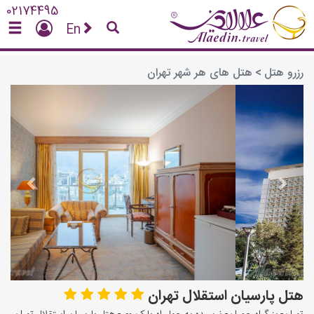
02174495
En
رزرو هتل
>
هتل های هر شهر تهران
vious
Next
هتل پارسیان استقلال تهران