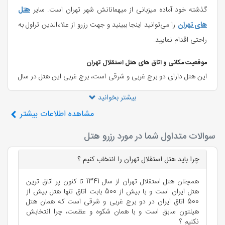
گذشته خود آماده میزبانی از میهمانانش شهر تهران است. سایر
هتل
های تهران
را می‌توانید اینجا ببینید و جهت رزرو از علاءالدین تراول به
راحتی اقدام نمایید.
موقعیت مکانی و اتاق های هتل استقلال تهران
این هتل دارای دو برج غربی و شرقی است، برج غربی این هتل در سال
۱۳۴۱ با ۱۵ طبقه افتتاح گردیده است. هتل پارسیان استقلال تهران به
بیشتر بخوانید
لحاظ بزرگی و موقعیت جغرافیایی عالی از بدو تأسیس تا کنون همواره
مشاهده
اطلاعات بیشتر
مورد توجه قرار داشته است، به ‌طوری که این هتل از ابتدای فعالیت
سوالات متداول شما در مورد رزرو هتل
خود تا به‌ حال شاهد بسیاری از همایش‌ها و مراسم رسمی و غیر رسمی
داخلی و خارجی بوده است. بدیهی است که بعد از گذشت چند دهه
چرا باید هتل استقلال تهران را انتخاب کنیم ؟
برج غربی کمی قدیمی به نظر برسد، اما کلیه واحدهای موجود در این
همچنان هتل استقلال تهران از سال 1341 تا کنون پر اتاق ترین
برج دارای امکانات و خدمات رفاهی بسیار مطلوبی است. برج غربی و
هتل ایران است و با بیش از 500 بابت اتاق تنها هتل بیش از
شرقی هتل استقلال تهران شامل: ۵۰۴ باب اتاق و ۴۸ سوئيت مجهز به
500 اتاق ایران در دو برج غربی و شرقی است که همان هتل
هیلتون سابق است و با همان شکوه و عظمت، چرا انتخابش
لوازم لوکس و مجلل که همگی دارای سيستم‌های امنيتی ضد حريق،
نکنیم ؟