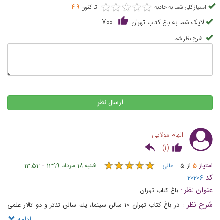
★
★
★
★
★
★
★
★
★
★
امتیاز کلی شما به جاذبه
تا کنون
4.9
لایک شما به باغ کتاب تهران
700
شرح نظر شما
ارسال نظر
الهام مولایی
)
1
(
★
★
★
★
★
★
★
★
★
★
-
امتیاز
5
از
5
عالی
شنبه 18 مرداد 1399
13:52
کد
20206
عنوان نظر :
باغ کتاب تهران
شرح نظر :
در باغ کتاب تهران 10 سالن سينما، يك سالن تئاتر و دو تالار علمی
كودك و نوجوان به همراه کارگاه‌ها و کلاس‌های علمی و آموزشی وجود دارد که
ادامه