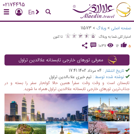
02174495
En
صفحه اصلی
>
وبلاگ
>
11573
★
★
★
★
★
★
★
★
★
★
1
2
3
4
5
امتیاز کلی شما به وبلاگ
تا کنون
1037
16
5
معرفی تورهای خارجی تابستانه علاالدین تراول
تاریخ انتشار :
04 مرداد 1402 17:41
نوشته شده توسط :
تیم خبری علاءالدین تراول
تابستان است و وقت وقت سفر! همین حالا کوله‌بار سفر را بسته و در
جذاب‌ترین تورهای خارجی تابستانه علاالدین تراول همراه ما شوید.