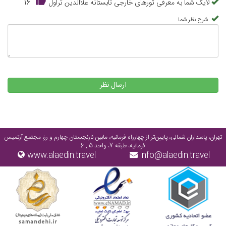
لایک شما به معرفی تورهای خارجی تابستانه علاالدین تراول
16
شرح نظر شما
ارسال نظر
تهران، پاسداران شمالی، پایین‌تر از چهارراه فرمانیه، مابین نارنجستان چهارم و رز، مجتمع آرتمیس
فرمانیه، طبقه 7، واحد 5 , 6
www.alaedin.travel
info@alaedin.travel