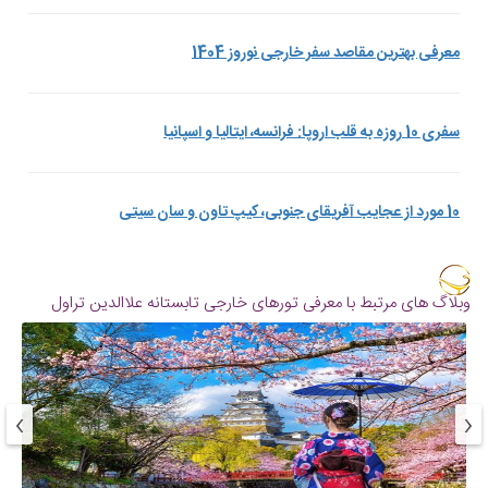
معرفی بهترین مقاصد سفر خارجی نوروز 1404
سفری 10 روزه به قلب اروپا: فرانسه، ایتالیا و اسپانیا
10 مورد از عجایب آفریقای جنوبی، کیپ تاون و سان سیتی
وبلاگ های مرتبط با معرفی تورهای خارجی تابستانه علاالدین تراول
›
‹