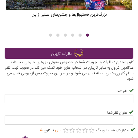
بزرگ‌ترین فستیوال‌ها و جشن‌های سنتی ژاپن
نظرات کاربران
کاربر محترم : نظرات و تجربیات شما در خصوص معرفی تورهای خارجی تابستانه
علاالدین تراول به سایر کاربران در انتخاب های خود کمک می کند.در صورت ثبت نظر
با نام کاربری،همان لحظه فعال می شود و در غیر این صورت پس از بررسی فعال می
شود.
نام شما
عنوان نظر شما
★
★
★
★
★
★
★
★
★
★
امتیاز کلی شما به وبلاگ
عالی
تا کنون
5