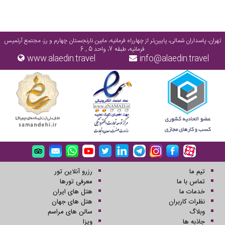
تهران، پاسداران شمالی، پایین‌تر از چهارراه فرمانیه، مابین نارنجستان چهارم و رز، مجتمع آرتمیس
فرمانیه، طبقه 7، واحد 5 , 6
www.alaedin.travel
info@alaedin.travel
تیم ما
رزرو آنلاین تور
تماس با ما
معرفی تورها
خدمات ما
هتل های ایران
نظرات کاربران
هتل های جهان
وبلاگ
سالن های مراسم
جاذبه ها
ویزا