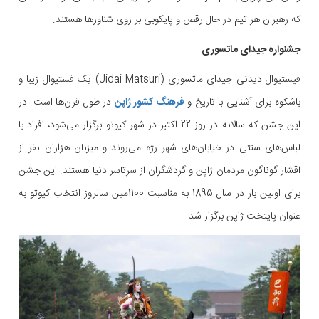
که رهبران هر تیم در حال رقص و پایکوبی بر روی شناورها هستند.
جشنواره جیدای ماتسوری
فیستیوال دیدنی جیدای ماتسوری (Jidai Matsuri) یک فستیوال زیبا و
باشکوه برای آشنایی با تاریخ و
فرهنگ کشور ژاپن
در طول قرن‌ها است. در
این جشن که سالانه در روز 22 اکتبر در شهر کیوتو برگزار می‌شود، افراد با
لباس‌های سنتی در خیابان‌های شهر رژه می‌روند و میزبان هزاران نفر از
اقشار گوناگون مردمان ژاپن و گردشگران از سرتاسر دنیا هستند. این جشن
برای اولین بار در سال 1895 به مناسبت 1100مین سالروز انتخاب کیوتو به
عنوان پایتخت ژاپن برگزار شد.