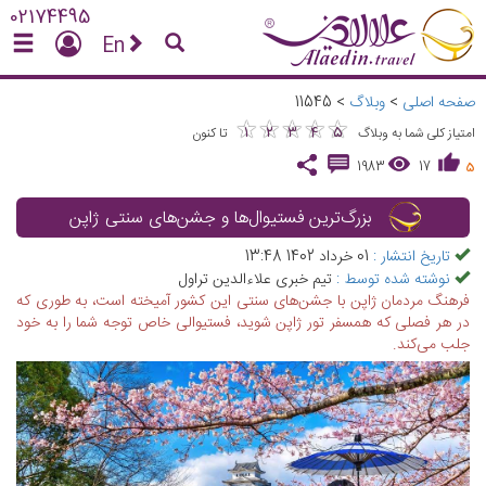
02174495
En
صفحه اصلی
>
وبلاگ
>
11545
★
★
★
★
★
★
★
★
★
★
1
2
3
4
5
امتیاز کلی شما به وبلاگ
تا کنون
1983
17
5
بزرگ‌ترین فستیوال‌ها و جشن‌های سنتی ژاپن
تاریخ انتشار :
01 خرداد 1402 13:48
نوشته شده توسط :
تیم خبری علاءالدین تراول
فرهنگ مردمان ژاپن با جشن‌های سنتی این کشور آمیخته است، به طوری که
در هر فصلی که همسفر تور ژاپن شوید، فستیوالی خاص توجه شما را به خود
جلب می‌کند.