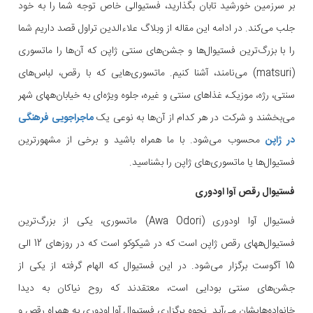
بر سرزمین خورشید تابان بگذارید، فستیوالی خاص توجه شما را به خود
جلب می‌کند. در ادامه این مقاله از وبلاگ علاءالدین تراول قصد داریم شما
را با بزرگ‌ترین فستیوال‌ها و جشن‌های سنتی ژاپن که آن‌ها را ماتسوری
(matsuri) می‌نامند، آشنا کنیم. ماتسوری‌هایی که با رقص، لباس‌های
سنتی، رژه، موزیک، غذاهای سنتی و غیره، جلوه ویژه‌ای به خیابان‌ههای شهر
می‌بخشند و شرکت در هر کدام از آن‌ها به نوعی یک
ماجراجویی فرهنگی
در ژاپن
محسوب می‌شود. با ما همراه باشید و برخی از مشهورترین
فستیوال‌ها یا ماتسوری‌های ژاپن را بشناسید.
فستیوال رقص آوا اودوری
فستیوال آوا اودوری (Awa Odori) ماتسوری، یکی از بزرگ‌ترین
فستیوال‌ههای رقص ژاپن است که در شیکوکو است که در روزهای 12 الی
15 آگوست برگزار می‌شود. در این فستیوال که الهام گرفته از یکی از
جشن‌های سنتی بودایی است، معتقدند که روح نیاکان به دیدا
خانواده‌هایشان می‌آید. نحوه برگزاری فستیوال آوا اودوری به همراه رقص و