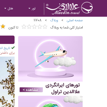
تور
هتل
صفحه اصلی
>
وبلاگ
>
11708
★
★
★
★
★
★
★
★
★
★
★
★
★
★
امتیاز کلی شما به وبلاگ
تا کنون
تاریخ انت
برای داشتن سفری 10 روزه به قلب اروپا در این مقاله همراه علاالدین تراول