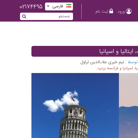
02174495
فارسی
ورود
ثبت نام
توسط :
تیم خبری علاءالدین تراول