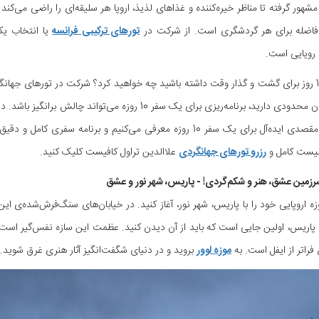
مشهور گرفته تا مناظر خیره‌کننده و غذاهای لذیذ، اروپا هر سلیقه‌ای را راضی می‌کند
 فاضله برای هر گردشگری است. از شرکت در
تورهای ترکیبی فرانسه
یا انتخاب یکی
رویایی است.
حالا اگر 10 روز برای گشت و گذار وقت داشته باشید چه خواهید کرد؟ شرکت در تورهای ج
اما اگر زمان محدودی دارید، برنامه‌ریزی برای یک سفر 10 رو
به عنوان مقصدی ایده‌آل برای یک سفر 10 روزه معرفی می‌کنیم و برنا
یست کامل و
رزرو تورهای جهانگردی
علاالدین تراول کافیست کلیک کنید.
رزمین عشق، هنر و شکم‌گردی! - پاریس، شهر نور و عشق
 10 روزه اروپایی خود را با پاریس، شهر نور، آغاز کنید. در خیابان‌های سنگ‌فرش‌شده‌ی 
د پاریس، اولین جایی است که باید از آن دیدن کنید. عظمت این سازه نفس‌گیر است
 فراتر از ایفل است. به
موزه لوور
بروید و در دنیای شگفت‌انگیز آثار هنری غرق شوید.