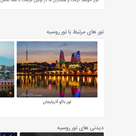
قرار خواهد گرفت و همکاران ما در اولین فرصت با شما تماس 
دریاچه بایکال
در سیبری واقع شده و با عمق بیش از ۱۶۰۰ متر، عمیق‌ترین دریاچه آب شیرین جهان است. زمستان‌ها سطح دریاچه یخ می‌زند و منظره‌ای خیال‌انگیز می‌سازد.
کوه‌های قفقاز
تور های مرتبط با تور روسیه
مکانی ایده‌آل برای علاقه‌مندان به کوهنوردی و طبیعت‌گر
متروی مسکو
یکی از زیباترین متروهای جهان که ایستگاه‌هایش با نقاشی‌ه
حلقه طلایی
مجموعه‌ای از شهرهای تاریخی اطراف مسکو که کلیساها و ص
فرهنگ و هنر روسیه؛ از باله تا ادبیات
روس‌ها ملتی عاشق هنر هستند.
تور باکو آذربایجان
ادبیات: شاهکارهای تولستوی، داستایوفسکی و چخوف 
موسیقی: آثار چایکوفسکی و راخمانینف جزء ماندگارتر
باله: روسیه مهد باله جهان است و مدارس باله سن‌پت
نقاشی و معماری: از آیکون‌های مذهبی تا معماری با
دیدنی های تور روسیه
غذاهای روسی که باید امتحان کنید