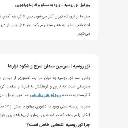
روز اول تور روسیه – ورود به مسکو و آغاز ماجراجویی
سفر ما از فرودگاه تهران آغاز می‌شود. پس از گردهم آمدن ک
اختصاصی ما را به هتل منتقل می‌کند. در هتل پس از دریاف
می‌کنیم.
روز دوم تور روسیه – گشت شهری مسکو
صبح را با یک صبحانه هتلی آغاز می‌کنیم و آماده یک روز
می‌رویم. بعدازظهر وقت آزاد برای بازگشت به هتل یا گشت‌ه
تور روسیه | سرزمین میدان سرخ و شکوه تزارها
روز سوم تور روسیه – مسکو و متروی تاریخی
وقتی اسم تور روسیه به میان می‌آید، تصویری از میدان
سرزمینی است که تاریخ و فرهنگش با قدرت و عظمت گره خور
امروز با بازدید از متروی مسکو و ایستگاه‌های تاریخی و د
کافیست به صفحه
رزرو تورهای خارجی
علاالدین تراول سری
خرید در مراکز لوکس مسکو خواهیم داشت.
روز چهارم تور روسیه – روز آزاد و گشت اختیاری مسکو
امکان را می‌دهد که در کوتاه‌ترین زمان، از پرهیاهوترین پایت
امروز زمان آزاد داریم تا با هماهنگی راهنما، گشت اختیاری 
چرا تور روسیه انتخابی خاص است؟