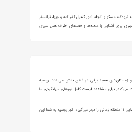
رودگاه مسکو و انجام امور کنترل گذرنامه و ویزا، ترانسفر
 شهری برای آشنایی با محله‌ها و فضاهای اطراف هتل سپری
و، سپس به بازدید از کلیسای عیسی منجی و باغ الکساندر
 و زمستان‌های سفید برفی در ذهن نقش می‌بندد. روسیه
یت می‌کند. برای مشاهده لیست کامل تورهای جهانگردی ما
بات و تندیس پوشکین دیدن کرده و بعدازظهر وقت آزاد برای
سفر به روسیه یعنی ورود به کشوری پهناور با بیش از ۱۷ میلیون کیلومتر مربع وسعت؛ جایی که از اروپای شرقی تا قلب آسیا کشیده شده و به تنهایی ۱۱ منطقه زمانی را دربر می‌گیرد. تور روسیه به شما این
ن تجربه کنیم.