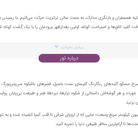
لیه همسفران و بازنگری مدارک، به سمت سالن ترانزیت حرکت می‌کنیم. با رسیدن به ف
ت کلید اتاق‌ها و استراحت کوتاه، اولین بعدازظهر ورودمان را با یک گشت کوتاه
بیشتر بخوانید
درباره تور
 پرماجرا می‌شویم. اولین ایستگاه ما میدان سرخ است، قلب تاریخی و سیاسی مسک
ای اختیاری پیشنهادی راهنما فراهم است.
 سرخ مسکو، گنبدهای رنگارنگ کلیسای سنت باسیل، قصرهای باشکوه سن‌پترزبورگ
ده و هر گوشه‌اش داستانی از شکوه تزارها، نبردها، هنر و طبیعت بی‌پایان روا
یدنی آن، معماری باشکوه این شهر را از نزدیک تجربه می‌کنیم. سپس از خیابان آرا
 بزنید.
خت‌ها تا آرام‌ترین مناظر طبیعی دنیا را تجربه کنید.
در گوشه‌های کمتر شناخته‌شده شهر داشته باشیم و زیبایی‌های مسکو را به شیوه خودما