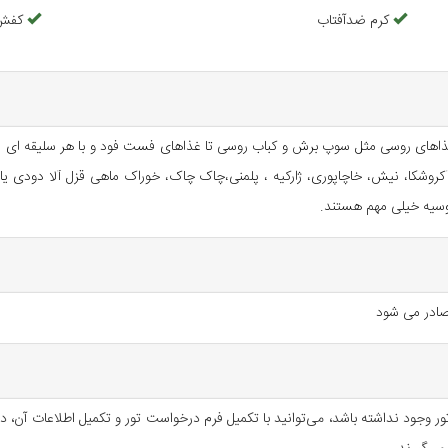
یست کلیک کنید.
فرودگاه سن پترزبورگ انجام می‌شود و با پروازی دلنشین به تهران بازمی‌گردیم. خ
کرم ضدآفتاب
کفش 
رگزاری جشن‌ها، رژه‌های نظامی و رویدادهای تاریخی بی‌شماری بوده. قدم زدن در
ز غذاهای روسی مثل سوپ برش و کباب روسی تا غذاهای فست فود و با هر سلیقه ای می
کنون دفتر ریاست‌جمهوری روسیه است. بازدید از کرملین بخش جدایی‌ناپذیر هر تور
ت‌های اختیاری با راهنما هماهنگ می‌شوند.
 آکروشکا، نیش، خاچاپوری، ژارکیه ، پلمنی،چاک چاک، خوراک ماهی قزل آلا دودی 
ه است.
ر روسیه خیلی مهم هستند.
ت. معماری منحصربه‌فرد این کلیسا، الهام گرفته از آتش‌بازی‌ها و جشن‌های روسی
هنری از داوینچی، رامبرانت، پیکاسو و سایر بزرگان هنر را در خود جای داده است.
صادر می شود
ارمیتاژ است. شکوه و ظرافت معماری این کاخ بی‌نظیر است.
تور وجود نداشته باشد، می‌توانید با تکمیل فرم درخواست تور و تکمیل اطلاعات آن،
گر اهل هنر هستید، تماشای یک اجرای زنده در بولشوی تجربه‌ای فراموش‌نشدنی خواه