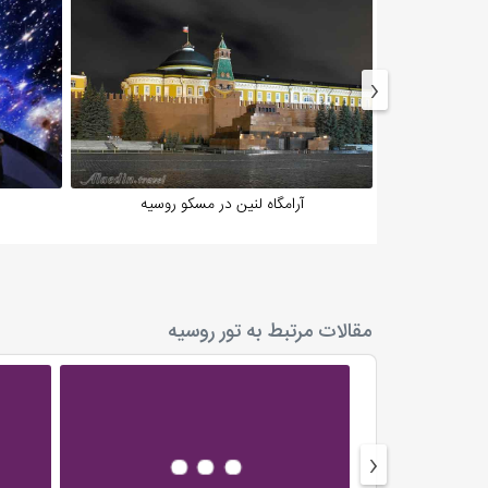
تور روسیه بدون چشیدن غذاهای سنتی‌اش کامل نمی‌شود:
بورش: سوپ چغندر معروف روسی.
پلو روسی با سبزیجات و گوشت.
‹
سالاد اولویه که در ایران هم بسیار محبوب است.
بلینی: نوعی پنکیک روسی.
پیراشکی روسی با انواع مواد میانی خوشمزه.
سوغات روسیه
ماتریوشکا: عروسک‌های چوبی تو در تو.
آرامگاه لنین در مسکو روسیه
سماور روسی: نمادی از مهمان‌نوازی.
تخم‌مرغ‌های فابرژه (نسخه‌های هنری).
صنایع دستی نقره و سفال.
بهترین زمان سفر به روسیه
بهار (مارس تا مه): هوای مطبوع و مناسب برای بازدی
مقالات مرتبط به تور روسیه
تابستان (ژوئن تا آگوست): جشنواره‌های تابستانی و 
پاییز (سپتامبر تا نوامبر): مناظر پاییزی چشم‌نواز.
زمستان (دسامبر تا فوریه): تجربه منحصربه‌فرد از ب
اقامت در بهترین هتل‌های روسیه
برای یک تور لوکس روسیه، هتل‌های زیر انتخابی عالی هستن
‹
Radisson Collection Hotel Moscow