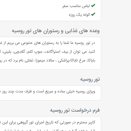
بدهید. همچنین برای آشنایی با سایر
دیدنی های روسیه
کاف
پس از صرف صبحانه و تحویل اتاق‌ها، ترانسفر اختصاصی به 
لباس مناسب سفر
بود.
کوله یک روزه
میدان سرخ مسکو
میدان سرخ قلب تپنده روسیه است. این میدان عظیم محل ب
💡 نکات مهم
وعده های غذایی و رستوران های تور روسیه
کرملین مسکو
هتل‌ها لوکس و در موقعیت‌های عالی شهرها هستند.
در تور روسیه ما شما را به رستوران های متنوعی می بریم ا
مجموعه‌ای از کاخ‌ها و کلیساها که محل سکونت تزارها و ا
گشت‌ها طبق برنامه اصلی تور هستند و در صورت تمایل، گش
کنید می توان از بیف استراگانف، سوپ کلم، گلابچی، بلینی،
کلیسای جامع سنت باسیل
وقت آزاد برای خرید و عکاسی در هر شهر در نظر گرفته شد
بایاکا، مرغ تاباکا،پراشکی ، سالاد میموزا، تفتلی نام برد که د
با گنبدهای پیازی رنگی‌اش یکی از نمادهای جهانی مسکو اس
موزه ارمیتاژ سن‌پترزبورگ
تور روسیه
یکی از بزرگ‌ترین موزه‌های جهان که بیش از سه میلیون اثر 
ویزای روسیه خیلی ساده و سریع است و ظرف مدت چند روز 
کاخ زمستانی
اقامتگاه تزارها در سن‌پترزبورگ که امروزه بخشی از موزه 
فرم درخواست تور روسیه
تئاتر بولشوی
کاربر محترم در صورتی که تاریخ اجرای تور گروهی برای این 
یکی از مشهورترین سالن‌های اپرا و باله جهان در مسکو. ا