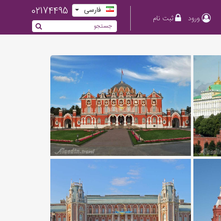
02174495
فارسی
ورود
ثبت نام