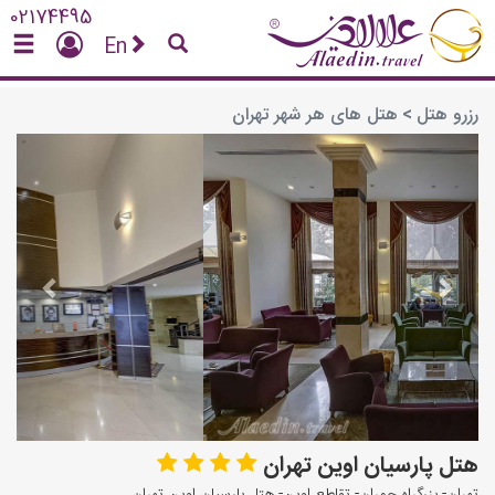
02174495
En
رزرو هتل
>
هتل های هر شهر تهران
vious
Next
هتل پارسیان اوین تهران