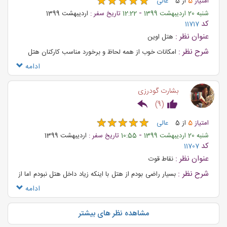
★
★
★
★
★
★
★
★
★
★
امتیاز
5
از
5
عالی
می‌توانید رزور خود را به صورت آنلاین در صفحه
رزرو هتل های داخلی
-
شنبه 20 اردیبهشت 1399
12:22
تاریخ سفر :
اردیبهشت 1399
وب‌سایت علاالدین تراول انجام دهید. یا با شماره 02174495 تماس
کد
11717
عنوان نظر :
هتل اوين
بگیرید و رزرو خود را به تیم رزرو هتل علاالدین تراول بسپارید و با
شرح نظر :
امكانات خوب از همه لحاظ و برخورد مناسب كاركنان هتل
خیالی آسوده در پایتخت اقامت داشته باشید.
ادامه
بشارت گودرزی
)
9
(
★
★
★
★
★
★
★
★
★
★
امتیاز
5
از
5
عالی
-
شنبه 20 اردیبهشت 1399
10:55
تاریخ سفر :
اردیبهشت 1399
کد
11707
عنوان نظر :
نقاط قوت
شرح نظر :
بسیار راضی بودم از هتل با اینکه زیاد داخل هتل نبودم اما از
نظر امکانات خوب بود رستوران و کافی شاپ ۲۴ ساعته بود بهترین نکته
ادامه
مثبت تراس داشت فری اسموک بود برخورد پرسنل خوب بود
مشاهده نظر های بیشتر