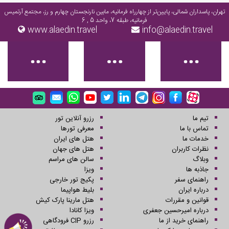
تهران، پاسداران شمالی، پایین‌تر از چهارراه فرمانیه، مابین نارنجستان چهارم و رز، مجتمع آرتمیس
فرمانیه، طبقه 7، واحد 5 , 6
www.alaedin.travel
info@alaedin.travel
تیم ما
رزرو آنلاین تور
تماس با ما
معرفی تورها
خدمات ما
هتل های ایران
نظرات کاربران
هتل های جهان
وبلاگ
سالن های مراسم
جاذبه ها
ویزا
راهنمای سفر
پکیج تور خارجی
درباره ایران
بلیط هواپیما
قوانین و مقررات
هتل مارینا پارک کیش
درباره امیرحسین جعفری
ویزا کانادا
راهنمای خرید از ما
رزرو CIP فرودگاهی