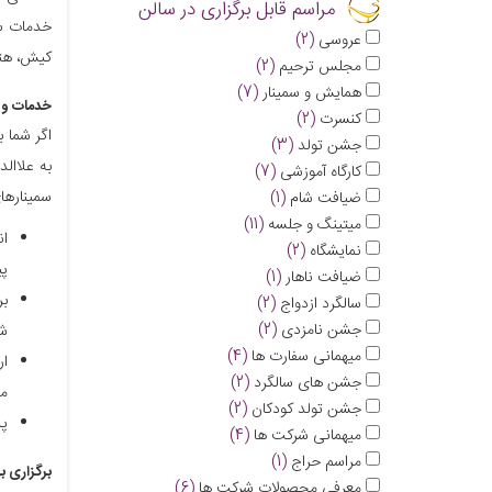
مراسم قابل برگزاری در سالن
خدمات سا
عروسی
(2)
کیش، هتل
مجلس ترحیم
(2)
همایش و سمینار
(7)
خدمات و م
کنسرت
(2)
اگر شما 
جشن تولد
(3)
به علاال
کارگاه آموزشی
(7)
سمینارهای
ضیافت شام
(1)
میتینگ و جلسه
(11)
ان
نمایشگاه
(2)
پی
ضیافت ناهار
(1)
بر
سالگرد ازدواج
(2)
جشن نامزدی
(2)
شم
میهمانی سفارت ها
(4)
ار
جشن های سالگرد
(2)
می
جشن تولد کودکان
(2)
پذ
میهمانی شرکت ها
(4)
مراسم حراج
(1)
برگزاری ب
معرفی محصولات شرکت ها
(6)