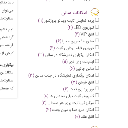
باید بدان
می‌توان 
امکانات سالن
سفارت‌ها
پرده نمایش ثابت ویدئو پروژکتور
(11)
تلوزیون LED
(4)
تیم تشریف
اتاق VIP
(2)
گردهمایی 
سالن غذاخوری مجزا
(6)
فراهم خوا
دوربین فیلم برداری ثابت
(2)
کیش از م
امکان برگزاری نمایشگاه در سالن
(3)
اینترنت وای فای
(11)
برگزاری م
سالن جانبی
(6)
علاالدین 
امکان برگذاری نمایشگاه در جنب سالن
(3)
سفارت‌ها 
اتاق فرمان
(3)
که هستید
نور پردازی ثابت
(6)
کامپیوتر ثابت برای صندلی ها
(0)
میکروفن ثابت برای هر صندلی
(2)
امكان سرو غذا و ميان وعده
(4)
اتاق عقد
(0)