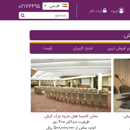
02174495
فارسی
ورود
ثبت نام
یش
پر فروش ترین
امتیاز کاربران
قیمت
کیش
سالن کامتینا هتل مارینا پارک کیش
ظرفیت حداکثر
400
نفر
اجاره سالن از
500,000,000
ریال