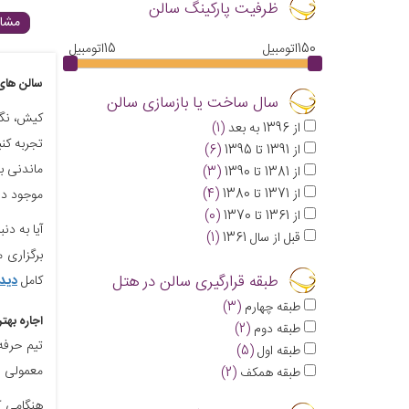
ظرفیت پارکینگ سالن
مشاه
150
اتومبیل
15
اتومبیل
سالن های
سال ساخت یا بازسازی سالن
کیش، نگی
از 1396 به بعد
(1)
تجربه کنی
از 1391 تا 1395
(6)
ماندنی بر
از 1381 تا 1390
(3)
از 1371 تا 1380
(4)
موجود در
از 1361 تا 1370
(0)
آیا به دن
قبل از سال 1361
(1)
برگزاری 
طبقه قرارگیری سالن در هتل
کامل
دید
طبقه
چهارم
(3)
اجاره بهت
طبقه
دوم
(2)
تیم حرفه
طبقه
اول
(5)
معمولی را
طبقه
همکف
(2)
هنگامی ک