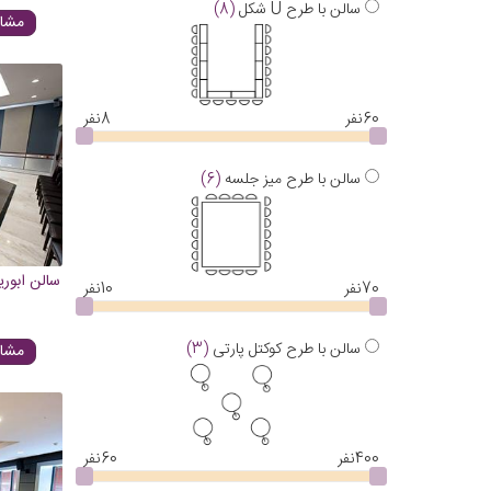
سالن با طرح U شکل
(8)
مشاه
60
نفر
8
نفر
سالن با طرح میز جلسه
(6)
سالن ابور
70
نفر
10
نفر
سالن با طرح کوکتل پارتی
(3)
مشاه
400
نفر
60
نفر