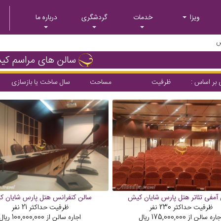
ویزا
خدمات
گردشگری
درباره ما
ش
سالن های مراسم ک
بر اساس :
ظرفیت
مساحت
سال ساخت یا بازسازی
آمفی تئاتر هتل پارس شایان کیش
سالن کنفرانس هتل پارس شایان 
ظرفیت حداکثر
230
نفر
ظرفیت حداکثر
21
نفر
جاره سالن از
175,000,000
ریال
اجاره سالن از
100,000,000
ریال