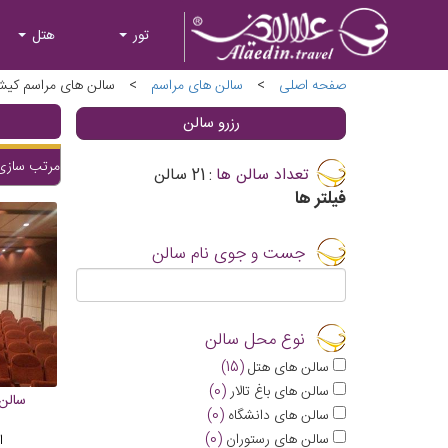
تور
هتل
صفحه اصلی
>
سالن های مراسم
>
سالن های مراسم کی
رزرو سالن
مرتب سازی 
تعداد سالن ها
:
21
سالن
فیلتر ها
جست و جوی نام سالن
نوع محل سالن
سالن های هتل
(15)
سالن های باغ تالار
(0)
سالن 
سالن های دانشگاه
(0)
سالن های رستوران
(0)
ا