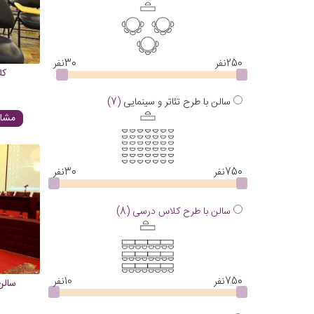
250
نفر
30
نفر
کل
سالن با طرح تئاتر و سینمایی
(7)
مشاه
750
نفر
30
نفر
سالن با طرح کلاس درسی
(8)
750
نفر
10
نفر
سالن
ا