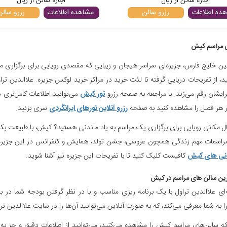
اجاره سالن از
ریال
اجاره سالن از
ریال
ده اطلاعات
رزرو سالن
مشاهده اطلاعات
رزرو سالن
 مراسم کیش
ن خلیج فارس، جزیره‌ای سراسر هیجان و زیبایی که مقصدی رویایی برای برگزاری م
د، از تفریحات دریایی گرفته تا لذت خرید در مراکز خرید لوکس جزیره. علاالدین تر
ایشان رقم می‌زند. با مراجعه به صفحه رزرو
تور کیش
می‌توانید اطلاعات کامل‌تری د
 هر فصل را مشاهده کنید به صفحه
رزرو آنلاین تورهای ایرانگردی
سری بزنید.
بال مکانی رویایی برای برگزاری یک مراسم به یاد ماندنی هستید؟ کیش، با طبیعت بک
مراسمات مهم زندگی همچون عروسی، جشن تولد، همایش و کنفرانس در این جزیره زی
نی های کیش
کافیست کلیک کنید تا با تفریحات این جزیره نیز آشنا شوید.
رین سالن های مراسم در کیش
‌ای علاالدین تراول با یک برنامه ریزی مناسب و با در نظر گرفتن بودجه شما در
 به شما معرفی می‌کند، که به صورت آنلاین می‌توانید آن‌ها را در سایت علاالدین ت
ه سالن‌های مراسم کیش را مشاهده می‌کنید، می‌توانید از اطلاعات دقیق و جز به جز