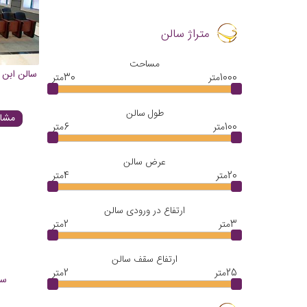
متراژ سالن
مساحت
سالن ابن 
1000
متر
30
متر
طول سالن
مشاه
100
متر
6
متر
عرض سالن
20
متر
4
متر
ارتفاع در ورودی سالن
3
متر
2
متر
ارتفاع سقف سالن
25
متر
2
متر
سا