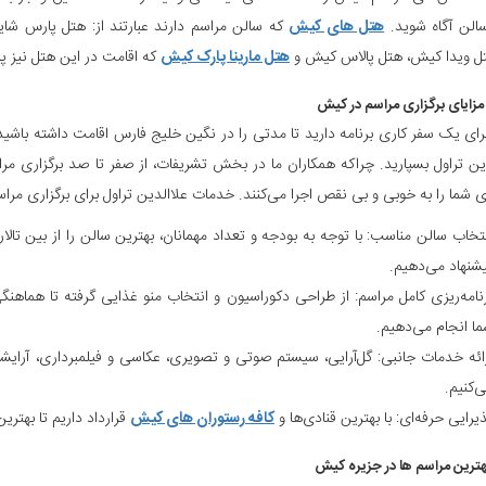
لن آگاه شوید.
هتل های کیش
که سالن مراسم دارند عبارتند از: هتل پارس شا
 ویدا کیش، هتل پالاس کیش و
هتل مارینا پارک کیش
که اقامت در این هتل نیز پی
زایای برگزاری مراسم در کیش
برای یک سفر کاری برنامه دارید تا مدتی را در نگین خلیج فارس اقامت داشته باشید
دین تراول بسپارید. چراکه همکاران ما در بخش تشریفات، از صفر تا صد برگزاری م
 شما را به خوبی و بی نقص اجرا می‌کنند. خدمات علاالدین تراول برای برگزاری مرا
تخاب سالن مناسب: با توجه به بودجه و تعداد مهمانان، بهترین سالن را از بین تالار
شنهاد می‌دهیم.
نامه‌ریزی کامل مراسم: از طراحی دکوراسیون و انتخاب منو غذایی گرفته تا هماهنگی
ا انجام می‌دهیم.
ائه خدمات جانبی: گل‌آرایی، سیستم صوتی و تصویری، عکاسی و فیلمبرداری، آرایشگ
‌کنیم.
یرایی حرفه‌ای: با بهترین قنادی‌ها و
کافه رستوران های کیش
قرارداد داریم تا بهتری
هترین مراسم ها در جزیره کیش