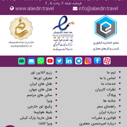
فرمانیه، طبقه 7، واحد 5 , 6
www.alaedin.travel
info@alaedin.travel
تیم ما
رزرو آنلاین تور
تماس با ما
معرفی تورها
خدمات ما
هتل های ایران
نظرات کاربران
هتل های جهان
وبلاگ
سالن های مراسم
جاذبه ها
ویزا
راهنمای سفر
پکیج تور خارجی
درباره ایران
بلیط هواپیما
قوانین و مقررات
هتل مارینا پارک کیش
درباره امیرحسین جعفری
ویزا کانادا