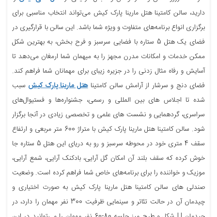
دارید، سالن کامتینا هتل مارینا پارک کیش می‌تواند انتخاب مناسبی برای
برگزاری انواع برنامه‌های متفاوت و ویژه شما باشد. این سالن با قرارگیری در
فضای یک هتل 5 ستاره با فضایی سرسبز و فرح بخش، به بهترین شکل
ممکن خدمات و امکانات مدرن مجهز را به میهمان شما ارمغان می‌دهد تا
آسایش و رفاه مثال زدنی را در جزیره زیبای برای مهمانان شما فراهم کند.
فضای دنج و سرشار از آرامش سالن کامتینا
هتل مارینا پارک کیش
سبب
شده تا اجلاس های بین المللی و رسمی، جشنواره‌ها و فستیوال‌های
سراسری، گردهمایی و نشست های علمی و تخصصی زیادی در آنجا برگزار
‌شود. سالن کامتینا هتل مارینا پارک کیش با متراژ 600 متر مربعی و ارتفاع
سقف 4 متری خود در محوطه سرسبز و رو به دریای این هتل 5 ستاره جا
خوش کرده که سقف بلند آن امکان گل آرایی، بادکنک آرایی، شمع آرایی،
موزیک و خواننده را برای برنامه‌های خاص شما فراهم کرده است. وضعیت
صندلی های سالن کامتینا هتل مارینا پارک کیش به صورت اختیاری و
چیدمان آن در حالت تئاتر و سینمایی ظرفیت 300 نفر مهمان را دارد، در
چیدمان U شکل و طرح میز جلسه 80-60 نفر مهمان را می‌توانید در این