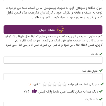
انواع غذاها و منوهای فوق به صورت پیشنهادی سالن است، شما می توانید با
توجه به سلیقه و علاقه و نظرات خود با کارشناسان تشریفات علاءالدین تراول
تماس بگیرید و غذای مورد دلخواه خود را تعیین نمائید.
نظرات کاربران
کاربر محترم : نظرات و تجربیات شما در خصوص سالن کامتینا هتل مارینا پارک کیش
به سایر کاربران در انتخاب های خود کمک می کند.در صورت ثبت نظر با نام
کاربری،همان لحظه فعال می شود و در غیر این صورت پس از بررسی فعال می شود.
نام شما
عنوان نظر شما
★
★
★
★
★
★
★
★
★
★
امتیاز کلی شما به سالن مراسم
تا کنون
4.7
لایک شما به سالن کامتینا هتل مارینا پارک کیش
725
شرح نظر شما