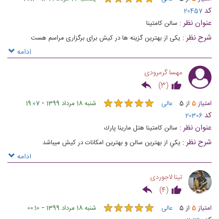
کد
20457
عنوان نظر :
سالن کامتینا
شرح نظر :
یکی از بهترین گزینه ها در کیش برای برگزاری مراسم هست
ادامه
مهسا گرمرودی
)
3
(
★
★
★
★
★
★
★
★
★
★
-
امتیاز
5
از
5
عالی
شنبه 18 مرداد 1399
19:07
کد
20306
عنوان نظر :
سالن كامتينا هتل مارينا پارك
شرح نظر :
يكي از بهترين سالن و بهترين امكانات در كيش ميباشد
ادامه
تینا لاجوردی
)
4
(
★
★
★
★
★
★
★
★
★
★
-
امتیاز
5
از
5
عالی
شنبه 18 مرداد 1399
00:10