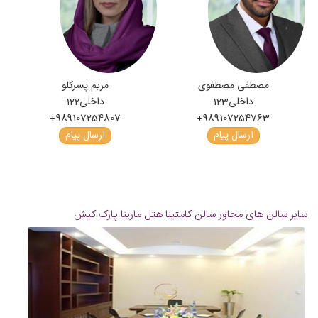
مصطفی مصطفوی
مریم پسرکلو
داخلی
123
داخلی
122
+989107254807
+989107254763
ارسال پیام
ارسال پیام
سایر سالن های مجاور سالن کامتینا هتل مارینا پارک کیش