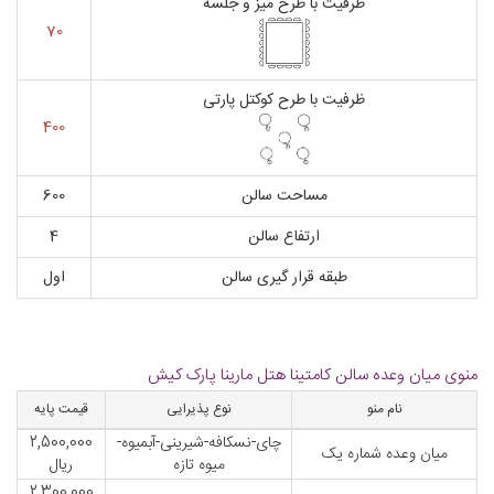
ظرفیت با طرح میز و جلسه
70
ظرفیت با طرح کوکتل پارتی
400
مساحت سالن
600
ارتفاع سالن
4
طبقه قرار گیری سالن
اول
منوی میان وعده سالن کامتینا هتل مارینا پارک کیش
نام منو
نوع پذیرایی
قیمت پایه
چای-نسکافه-شیرینی-آبمیوه-
2,500,000
میان وعده شماره یک
میوه تازه
ریال
2,300,000