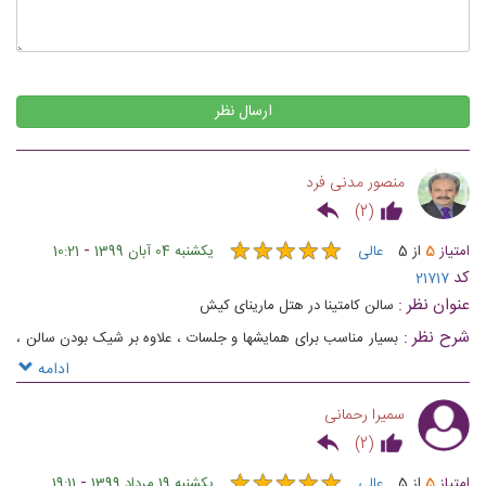
ارسال نظر
منصور مدنی فرد
)
2
(
★
★
★
★
★
★
★
★
★
★
-
امتیاز
5
از
5
عالی
یکشنبه 04 آبان 1399
10:21
کد
21717
عنوان نظر :
سالن کامتینا در هتل مارینای کیش
شرح نظر :
بسیار مناسب برای همایشها و جلسات ، علاوه بر شیک بودن سالن ،
سرویس فوق العاده بالا را دارا می باشد.
ادامه
سمیرا رحمانی
)
2
(
★
★
★
★
★
★
★
★
★
★
-
امتیاز
5
از
5
عالی
یکشنبه 19 مرداد 1399
19:11