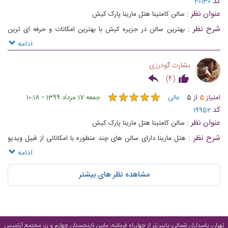
کد
20130
عنوان نظر :
سالن کامتینا هتل مارینا پارک کیش
شرح نظر :
بهترین سالن در جزیره کیش با بهترین امکانات و حرفه ای ترین
پرسنل تشریفات .
ادامه
بشارت گودرزی
)
4
(
★
★
★
★
★
★
★
★
★
★
-
امتیاز
5
از
5
عالی
جمعه 17 مرداد 1399
10:18
کد
19952
عنوان نظر :
سالن کامتینا هتل مارینا پارک کیش
شرح نظر :
هتل مارینا دارای سالن های چند منظوره با امکاناتی از قبیل ویدیو
پروژکتور و تجهیزات صوتی است که برای برگزاری مراسم، جلسات، کنفرانس ها و
ادامه
... مناسب می باشند.
مشاهده نظر های بیشتر
تهران، پاسداران شمالی، پایین‌تر از چهارراه فرمانیه، مابین نارنجستان چهارم و رز، مجتمع آرتمیس