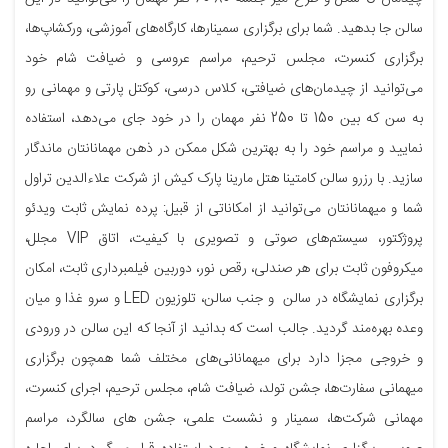
سالن جا بدهید. شما برای برگزاری سمینارها، کارگاه‌های آموزشی، ورکشاپ‌ها،
برگزاری کنسرت، مجلس ترحیم، مراسم عروسی و ضیافت شام خود
می‌توانید از چیدمان‌های ضیافتی، کلاس درسی، کوکتل پارتی و مهمانی رو
به سن که بین 150 تا 250 نفر مهمان را در خود جای می‌دهد، استفاده
نمایید و مراسم خود را به بهترین شکل ممکن در ذهن مهمانانتان ماندگار
سازید. با رزرو سالن کامتینا هتل مارینا پارک کیش از شرکت علاءالدین تراول
شما و میهمانانتان می‌توانید از امکاناتی از قبیل: پرده نمایش ثابت ویدئو
پروژکتور، سیستم‌های صوتی و تصویری با کیفیت، اتاق VIP مجلل،
میکروفون ثابت برای هر صندلی، رقص نور، دوربین فیلمبرداری ثابت، امکان
برگزاری نمایشگاه در سالن و جنب سالن، تلوزیون LED و سرو غذا و میان
وعده بهره‌مند گردید. جالب است که بدانید از آنجا که این سالن در ورودی
و خروجی مجزا دارد برای میهمانانی‌های مختلف شما همچون برگزاری
میهمانی سفارت‌ها، جشن تولد، ضیافت شام، مجلس ترحیم، اجرای کنسرت،
مهمانی شرکت‌ها، سمینار و نشست علمی، جشن های سالگرد، مراسم