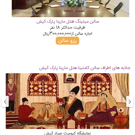
سالن میتینگ هتل مارینا پارک کیش
ظرفیت حداکثر
18
نفر
اجاره سالن از
300,000,000
ریال
رزرو سالن
جاذبه های اطراف سالن کامتینا هتل مارینا پارک کیش
›
‹
نمایشگاه کیومرث صیاد کیش