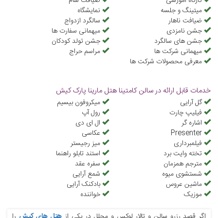
کارگاه آموزشی
ضیافت شام
میتینگ و جلسه
نمایشگاه
ضیافت ناهار
سالگرد ازدواج
جشن نامزدی
میهمانی سفارت ها
جشن های سالگرد
جشن تولد کودکان
میهمانی شرکت ها
مراسم حراج
معرفی محصولات شرکت ها
خدمات قابل ارائه در سالن کامتینا هتل مارینا پارک کیش
گل آرایی
میکروفون بیسیم
فیلیپ چارت
رول آپ
اشاره گر
ال ای دی
Presenter
عکاسی
فیلمبرداری
میز رجیستر
تخته وایت برد
استند تابلو راهنما
مترجم همزمان
سفره عقد
شستشوی میوه
شمع آرایی
ماشین عروس
بادکنک آرایی
موزیک
خواننده
اگر قصد رزرو سالن و تالار لوکس و مجلل در یکی از
هتل های کیش
را