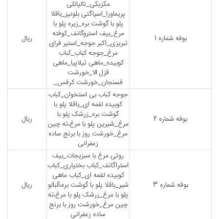
مکزیکی_تالیاتلی
پریماورا_اسپاگتی بلونیز_باقلا
پلو با گوشت بره_زیره پلو با
مرغ_بیف استروگانف_کوفته
بوفه شماره 1
ریال
تبریزی_اکبر جوجه_استیر فرای
مرغ_جوجه کباب_کباب
کوبیده_ماهی تیلاپیا_ماهی
قزل الا_خورشت
فسنجان_خورشت کرفس_
جوجه کباب بی استخوان_کباب
کوبیده لقمه ای_باقلا پلو با
گوشت بره_زرشک پلو با
بوفه شماره 2
ریال
مرغ_شیرین پلو با مرغ،ته چین
مرغ_خورشت روز با برنج ساده
زعفرانی
روتی مرغ با سبزیجات_بیف
استراگانف_کباب بختیاری_کباب
کوبیده لقمه ای_کباب ماهی
بوفه شماره 3
شیر_باقلا پلو با گوشت بره،آلبالو
ریال
پلو با مرغ_زرشک پلو با مرغ،ته
چین مرغ_خورشت روز با برنج
ساده زعفرانی