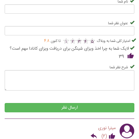
نام شما
عنوان نظر شما
★
★
★
★
★
★
★
★
★
★
امتیاز کلی شما به وبلاگ
تا کنون
4.8
1
2
3
4
5
لایک شما به چرا اخذ ویزای شینگن برای دریافت ویزای کانادا مهم است؟
39
شرح نظر شما
ارسال نظر
میترا نوری
)
2
(