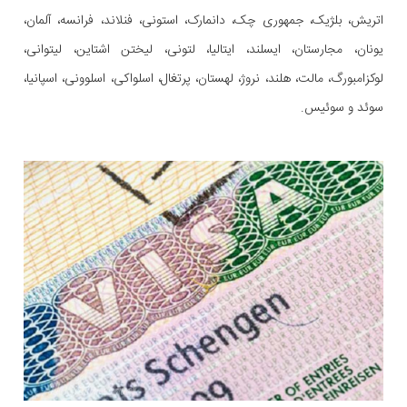
اتریش، بلژیک، جمهوری چک، دانمارک، استونی، فنلاند، فرانسه، آلمان،
یونان، مجارستان، ایسلند، ایتالیا، لتونی، لیختن اشتاین، لیتوانی،
لوکزامبورگ، مالت، هلند، نروژ، لهستان، پرتغال، اسلواکی، اسلوونی، اسپانیا،
سوئد و سوئیس.