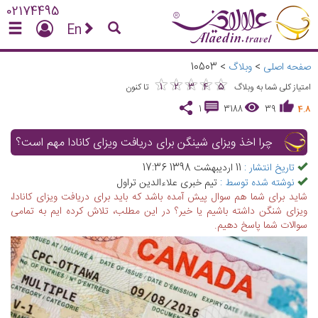
02174495
En
صفحه اصلی
>
وبلاگ
>
10503
★
★
★
★
★
★
★
★
★
★
1
2
3
4
5
امتیاز کلی شما به وبلاگ
تا کنون
1
3188
39
4.8
چرا اخذ ویزای شینگن برای دریافت ویزای کانادا مهم است؟
تاریخ انتشار :
11 اردیبهشت 1398 17:36
نوشته شده توسط :
تیم خبری علاءالدین تراول
شاید برای شما هم سوال پیش آمده باشد که باید برای دریافت ویزای کانادا،
ویزای شنگن داشته باشیم یا خیر؟ در این مطلب، تلاش کرده ایم به تمامی
سوالات شما پاسخ دهیم.