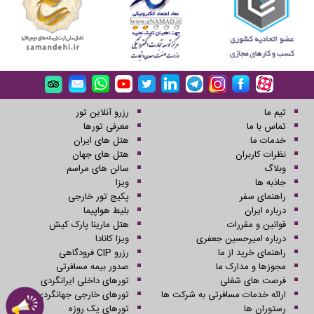
تیم ما
رزرو آنلاین تور
تماس با ما
معرفی تورها
خدمات ما
هتل های ایران
نظرات کاربران
هتل های جهان
وبلاگ
سالن های مراسم
جاذبه ها
ویزا
راهنمای سفر
پکیج تور خارجی
درباره ایران
بلیط هواپیما
قوانین و مقررات
هتل مارینا پارک کیش
درباره امیرحسین جعفری
ویزا کانادا
راهنمای خرید از ما
رزرو CIP فرودگاهی
مجوزها و مدارک ما
صدور بیمه مسافرتی
فرصت های شغلی
تورهای داخلی ایرانگردی
ارائه خدمات مسافرتی به شرکت ها
تورهای خارجی جهانگردی
رستوران ها
تورهای یک روزه