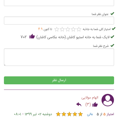
عنوان نظر شما
★
★
★
★
★
★
★
★
★
★
امتیاز کلی شما به جاذبه
تا کنون
4.9
لایک شما به خانه استیو کاشان (خانه عکاسی کاشان)
702
شرح نظر شما
ارسال نظر
الهام مولایی
)
3
(
★
★
★
★
★
★
★
★
★
★
-
امتیاز
5
از
5
عالی
دوشنبه 02 تیر 1399
08:01