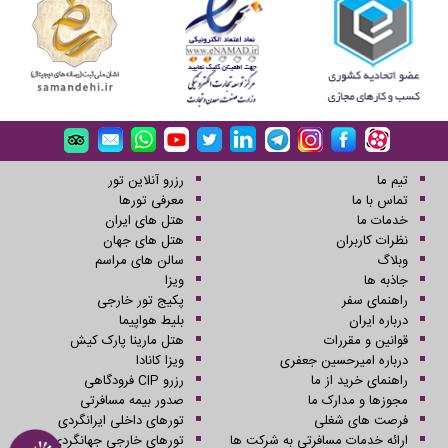
تیم ما
رزرو آنلاین تور
تماس با ما
معرفی تورها
خدمات ما
هتل های ایران
نظرات کاربران
هتل های جهان
وبلاگ
سالن های مراسم
جاذبه ها
ویزا
راهنمای سفر
پکیج تور خارجی
درباره ایران
بلیط هواپیما
قوانین و مقررات
هتل مارینا پارک کیش
درباره امیرحسین جعفری
ویزا کانادا
راهنمای خرید از ما
رزرو CIP فرودگاهی
مجوزها و مدارک ما
صدور بیمه مسافرتی
فرصت های شغلی
تورهای داخلی ایرانگردی
ارائه خدمات مسافرتی به شرکت ها
تورهای خارجی جهانگردی