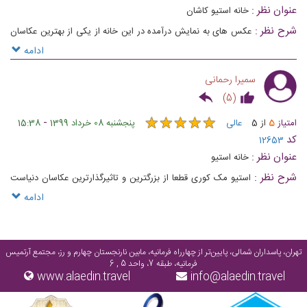
عنوان نظر :
خانه استیو کاشان
شرح نظر :
عکس های به نمایش درآمده در این خانه از یکی از بهترین عکاسان
هست و واقعا محیط لذت بخش برای علاقه مندان به عکاسی و توریست ها و
ادامه
واقعا جذاب هست
سمیرا رحمانی
)
5
(
★
★
★
★
★
★
★
★
★
★
-
امتیاز
5
از
5
عالی
پنجشنبه 08 خرداد 1399
15:38
کد
12653
عنوان نظر :
خانه استیو
شرح نظر :
استیو مک کوری قطعا از بزرگترین و تاثیرگذارترین عکاسان دنیاست
که همیشه آثارش جز برترینها بوده و هست. ایده خانه استیو در کاشان به نظرم
ادامه
ایده خیلی بکری بوده که هنر مدرن رو در دل شهری تاریخی به نمایش گذاشته.
دوست دارم حتما از این خانه زیبا بازدید کنم
تهران، پاسداران شمالی، پایین‌تر از چهارراه فرمانیه، مابین نارنجستان چهارم و رز، مجتمع آرتمیس
فرمانیه، طبقه 7، واحد 5 , 6
www.alaedin.travel
info@alaedin.travel