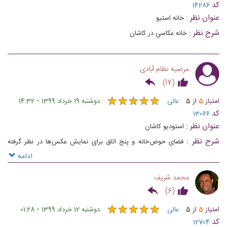
کد
14286
عنوان نظر :
خانه استيو
شرح نظر :
خانه عكاسي در كاشان
مرضیه نظام آبادی
)
17
(
★
★
★
★
★
★
★
★
★
★
-
امتیاز
5
از
5
عالی
دوشنبه 19 خرداد 1399
14:32
کد
13066
عنوان نظر :
استودیو کاشان
شرح نظر :
فضای حوض‌خانه و پنج اتاق برای نمایش عکس‌ها در نظر گرفته
شده، فضای مناسبی برای نمایش عکس‌های زیبا دارد. در وسط حیاط خانه استیو
ادامه
یک حوض‌خانه زیبا وجود دارد که می توان بعد از دیدن عکس‌های خانه استیو
محمد شریف
می‌توانید در کنار آن استراحت کرد . 👏🏻
)
6
(
★
★
★
★
★
★
★
★
★
★
-
امتیاز
5
از
5
عالی
دوشنبه 12 خرداد 1399
01:28
کد
12704