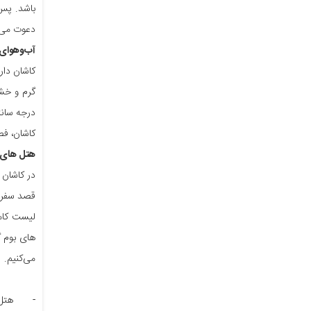
باشد. پس 
دعوت می‌ک
آب‌وهوای
کاشان دار
کاشان، فص
هتل‌ های
در کاشان 
قصد سفر ب
لیست کامل
های بوم گ
می‌کنیم.
-
هتل