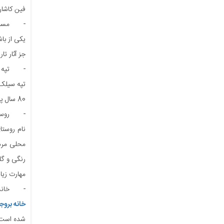
فین کاشان 
-
مسج
یکی از با
جز آثار ت
-
تپه
80 سال پیش اتفاق افتاد کشف و مورد بررسی تاریخدانان و باستان شناسان قرار گرفت. آدرس آن در سمت راست جاده فین-کاشان قرار دارد.
-
روست
محلی مردم
مهارت زیاد
-
خانه
خانه بروج
شده است ک