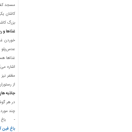
مسجد کفشد
کاشان یکی
بزرگ کاشا
غذاها و ر
خوردن غذا
عدس‌پلو ب
غذاها هست
اشاره می‌
مظفر نیز 
از رستورا
جاذبه ها
در هر گوش
چند مورد 
-
باغ 
باغ فین ک