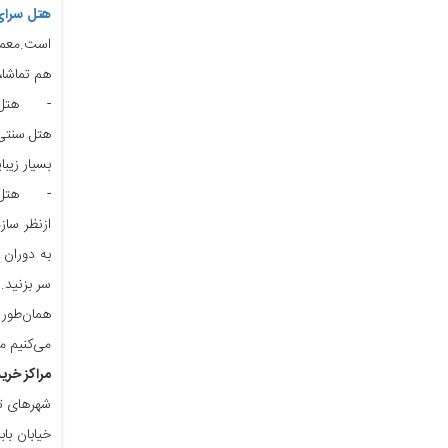
هتل سرای
است.معمار
هم تماشا،
-
هتل
بسیار زیب
-
هتل
ازنظر ساز
به دوران 
سر بزنید.
همان‌طور 
می‌کنیم م
مراکز خری
شهرهای تا
خیابان باب