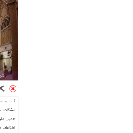
شه
کاشان، شه
همین دلیل
اطلاعات ش