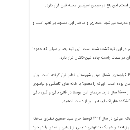
ست. این باغ در خیابان امیرکبیر، محله فین قرار دارد.
 و مدرسه می‌شود. معماری و ساختار این مسجد بی‌نظیر است و
 و وسایل عتیقه بسیاری در این تپه کشف شده است. این تپه بعد از سیلی که حدودا
نام روستای ابیانه برای کسانی که اهل ایران گردی هستند بسیار آشنا است. این روستا در 40 کیلومتری شمال غربی شهرستان نطنز قرار گرفته است. زبان
 بوده است. ابیانه را معمولا با خانه های کاهگلی و لباسهای
رنگی و گلدار زنانش می‌شناسند. باستان شناسان بر این باورند که روستای ابیانه قدمتی بیش از 1500 سال دارد. مردمان این روستا در قالی بافی و گیوه بافی
آتشکده هارپاک ابیانه را نیز از دست ندهید.
130 سال قدمت دارد و یکی از مهم‌ترین جاذبه ‌های شهر کاشان است. این خانه اعیانی در سال 1242 توسط حاج سید حسین نطنزی ساخته
یادند و هر یک به‌تنهایی دنیایی از زیبایی و تمدن را در خود