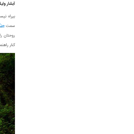
آبشار ولیل
بیراه نیس
سمت
جنگ
روحتان را
کنار راهن