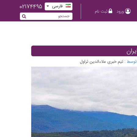
02174495
فارسی
ورود
ثبت نام
یران
توسط :
تیم خبری علاءالدین تراول