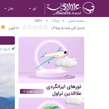
تور
هتل
صفحه اصلی
>
وبلاگ
>
11560
★
★
★
★
★
★
★
★
★
★
★
★
★
★
امتیاز کلی شما به وبلاگ
تا کنون
تاریخ انت