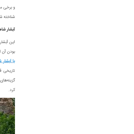
و برخی می
شناخته شد
آبشار شا
بودن آن ا
با آبشار
تاریخی ق
گزینه‌های
کرد.