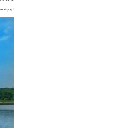
طبیعت، قا
دریاچه سق