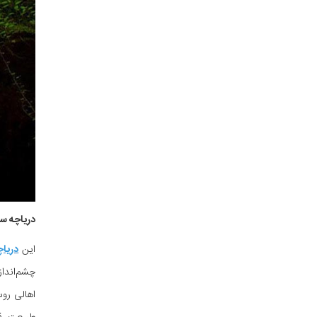
دریاچه سق
این
دریاچ
چشم‌انداز
اهالی رو