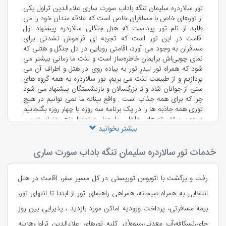
رنگی آب شور سورت چشمه، صرف ناهار در هتل هفت خال
تور سالاردره سلیمان تنگه باداب سورت ساری علاءالدین تراول یکی
کیاسر(هزینه ناهار به عهده مسافر) و حرکت به سوی دریاچه چورت
از تورهای خاص با مسافران خاص است که علاقه مندان خود را می
یا دریاچه میانشه و عبور از جنگل های کیاسر در مسیر یک ساعت
طلبد از نام تور پیداست که هتل جنگلی سالاردره پیشنهاد اول
ونیم دریاچه چورت (بخش از مسیر با ماشین محلی تا دریاچه طی
اقامت در این تور است که تجربه ای فراموش نشدنی برای
می شود)، طبیعت گردی در کنار دریاچه و برگشت به سوی هتل
مسافران به وجود می آورد، اقامتی رویایی در دل جنگل و هتلی که
محل اقامت
نمای چوبی‌اش برایمان خاطره‌ساز است و لذت ما زمانی بیشتر می
🔹
روز سوم:
ساعت 8 صبح تحویل اتاق ها،صرف صبحانه و حرکت
شود که همراه تور لیدرِ تور به پیاده روی در هتل و اطراف آن می
به سوی سلیمان تنگه در مسیر چهل دقیقه‌ای و دیدار از سد تجن و
پردازیم و از طبیعت لذت می بریم، تور سالاردره به همه گروه های
طبیعت
سلیمان تنگه
(سد شهید رجایی ) و برگشت به سوی ساری
سنی از جوانان شاد و تا بزرگسالان و بازنشستگان پیشنهاد می شود
و دیدار از ساحل فرح آباد ساری، عمارت کلبادی ساری، صرف ناهار
چرا که برای همه جذاب است . واقع بینانه ما نمی توانیم در هیچ
در ساری(هزینه ناهار به عهده مسافر) برگشت به سوی تهران و
توری همه جاذبه ها را در یک برنامه سه روزه یا چهار روزه بگنجانیم
رسیدن تا حدود ساعت 9 شب
و چون سقف تورهای داخلی ما چهار و نهایتا پنج روز است می
بیشتر بخوانید
بایست در هر یک از مسیرها چند جاذبه را هدف گذاری کنیم و حالا
در این تور هدف ما اقامت در هتل سالاردره و یا هتل بادله و یا اسلم
است که البته ما به دلیل شرایط خاص
هتل سالاردره
، اقامت در
خدمات تور سالاردره سلیمان تنگه باداب سورت ساری
این هتل جنگلی را به شما پیشنهاد می کنیم.با توجه به مسیر تور
تنها پیشنهاد وسیله نقلیه اتوبوس توریستی است و این تور به
رفت و برگشت با اتوبوس توریستی در کل مسیر سفر، اقامت در هتل
صورت زمینی با اتوبوس اجرا می شود و البته که ساری پرواز روزانه
به تهران دارد و قطار هم هست، اما لذت بردن از جاده و دیدنی ها
انتخابی به همراه صبحانه، همراهی راهنمای تور از ابتدا تا انتهای تور،
با اتوبوس امکان پذیر است لذا تور به صورت زمینی برگزار می شود
بیمه مسافرتی، پرداخت ورودیه اماکن مورد بازدید ، پذیرایی بین روز
و هدف تور دیدار از چند جاذبه جادویی مازندران در ساری و کیاسر
و بهشهر است از جمله
سیلمان تنگه
ساری،
چشمه های باداب
چای،نسکافه،آب معدنی،میوه(در کلیه تورهای علاءالدین تراول،هزینه