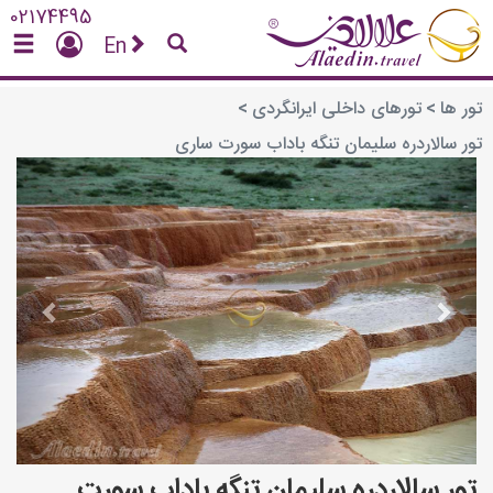
02174495
En
تور ها
>
تورهای داخلی ایرانگردی
>
تور سالاردره سلیمان تنگه باداب سورت ساری
vious
Next
تور سالاردره سلیمان تنگه باداب سورت