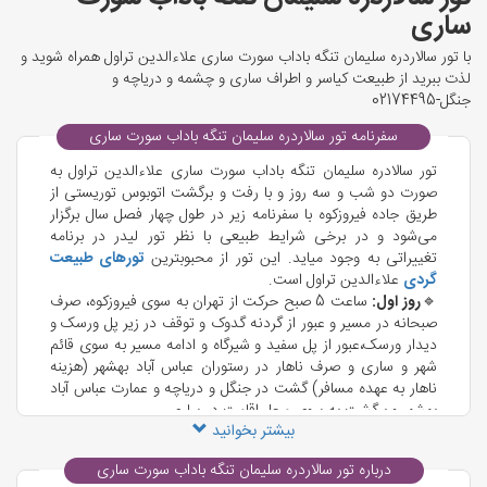
ساری
با تور سالاردره سلیمان تنگه باداب سورت ساری علاءالدین تراول همراه شوید و
لذت ببرید از طبیعت کیاسر و اطراف ساری و چشمه و دریاچه و
جنگل-02174495
سفرنامه تور سالاردره سلیمان تنگه باداب سورت ساری
تور سالادره سلیمان تنگه باداب سورت ساری علاءالدین تراول به
صورت دو شب و سه روز و با رفت و برگشت اتوبوس توریستی از
طریق جاده فیروزکوه با سفرنامه زیر در طول چهار فصل سال برگزار
می‌شود و در برخی شرایط طبیعی با نظر تور لیدر در برنامه
تغییراتی به وجود میاید. این تور از محبوبترین
تورهای طبیعت
گردی
علاءالدین تراول است.
🔹
روز اول:
ساعت 5 صبح حرکت از تهران به سوی فیروزکوه، صرف
صبحانه در مسیر و عبور از گردنه گدوک و توقف در زیر پل ورسک و
دیدار ورسک،عبور از پل سفید و شیرگاه و ادامه مسیر به سوی قائم
شهر و ساری و صرف ناهار در رستوران عباس آباد بهشهر (هزینه
ناهار به عهده مسافر) گشت در جنگل و دریاچه و عمارت عباس آباد
بهشهر و برگشت به سوی محل اقامت در ساری
بیشتر بخوانید
🔹
روز دوم:
ساعت 8 صبح و پس از صرف صبحانه و آمادگی لباس
مناسب و کفش پیاده روی و حرکت به سوی چشمه های باداب
درباره تور سالاردره سلیمان تنگه باداب سورت ساری
سورت ساری به طول مسیر دو ساعت و نیم و دیدار از چشمه های