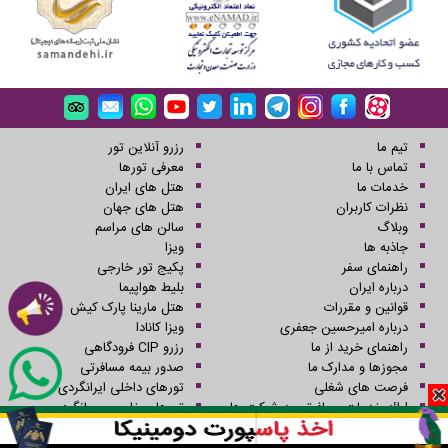
تیم ما
رزرو آنلاین تور
تماس با ما
معرفی تورها
خدمات ما
هتل های ایران
نظرات کاربران
هتل های جهان
وبلاگ
سالن های مراسم
جاذبه ها
ویزا
راهنمای سفر
پکیج تور خارجی
درباره ایران
بلیط هواپیما
قوانین و مقررات
هتل مارینا پارک کیش
درباره امیرحسین جعفری
ویزا کانادا
راهنمای خرید از ما
رزرو CIP فرودگاهی
مجوزها و مدارک ما
صدور بیمه مسافرتی
فرصت های شغلی
تورهای داخلی ایرانگردی
ارائه خدمات مسافرتی به شرکت ها
تورهای خارجی جهانگردی
رستوران ها
تورهای یک روزه