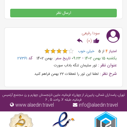
ارسال نظر
سودا رفیعی
)
0
(
★
★
★
★
★
★
★
★
★
★
امتیاز
4
از
5
خیلی خوب
-
کد
یکشنبه 15 بهمن 1402
09:23
تاریخ سفر :
بهمن 1402
27361
عنوان نظر :
تور سلیمان تنگه باداب سورت
شرح نظر :
لطفا این تور را تعطلات 22 بهمن فراهم کنید
تهران، پاسداران شمالی، پایین‌تر از چهارراه فرمانیه، مابین نارنجستان چهارم و رز، مجتمع آرتمیس
فرمانیه، طبقه 7، واحد 5 , 6
www.alaedin.travel
info@alaedin.travel