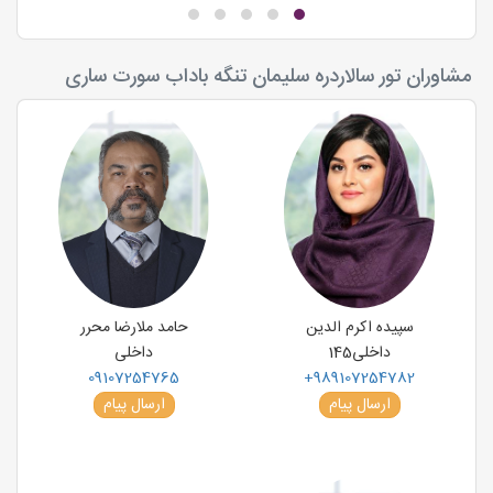
مشاوران تور سالاردره سلیمان تنگه باداب سورت ساری
سپیده اکرم الدین
حامد ملارضا محرر
داخلی
145
داخلی
09107254765
+989107254782
ارسال پیام
ارسال پیام