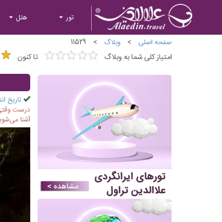
تور
هتل
صفحه اصلی
>
وبلاگ
>
11529
★
★
★
★
★
★
★
★
★
★
★
★
★
★
امتیاز کلی شما به وبلاگ
تا کنون
تاریخ انت
درست وقتی م
آشنا می‌شوی