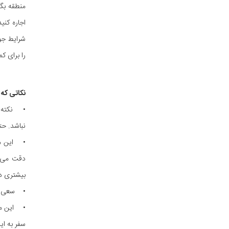
منطقه بگذ
اجاره کنی
شرایط جوی
را برای ک
نکاتی که ب
• نکته ب
نباشد. حتم
• این منط
دقت می‌ت
بیشتری در
• سعی کنی
• این من
سفر به ای