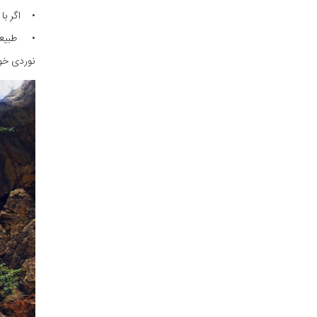
• اگر با 
• طبیعت 
نوردی خود