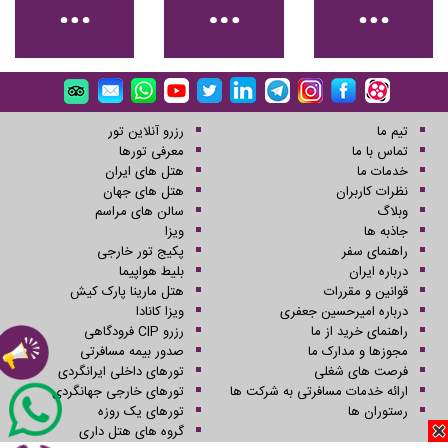
تیم ما
رزرو آنلاین تور
تماس با ما
معرفی تورها
خدمات ما
هتل های ایران
نظرات کاربران
هتل های جهان
وبلاگ
سالن های مراسم
جاذبه ها
ویزا
راهنمای سفر
پکیج تور خارجی
درباره ایران
بلیط هواپیما
قوانین و مقررات
هتل مارینا پارک کیش
درباره امیرحسین جعفری
ویزا کانادا
راهنمای خرید از ما
رزرو CIP فرودگاهی
مجوزها و مدارک ما
صدور بیمه مسافرتی
فرصت های شغلی
تورهای داخلی ایرانگردی
ارائه خدمات مسافرتی به شرکت ها
تورهای خارجی جهانگردی
رستوران ها
تورهای یک روزه
گروه های هتل داری