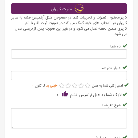
بهترین گزینه‌های اقامتی برای گردشگران تبدیل شده است. همچنین،
نظرات کاربران
فاصله نزدیک هتل به بیمارستان پیامبر اعظم قشم، دسترسی به خدمات
کاربر محترم : نظرات و تجربیات شما در خصوص هتل آرتمیس قشم به سایر
پزشکی و درمانی را برای مهمانان آسان می‌کند. با رزرو این هتل از
کاربران در انتخاب های خود کمک می کند.در صورت ثبت نظر با نام
کاربری،همان لحظه فعال می شود و در غیر این صورت پس از بررسی فعال
"علاالدین تراول"، تجربه‌ای بی‌نظیر از اقامت در قشم خواهید داشت.
می شود.
نام شما
عنوان نظر شما
★
★
★
★
★
★
★
★
★
★
امتیاز کلی شما به هتل
خیلی بد
تا کنون
0
لایک شما به هتل آرتمیس قشم
0
شرح نظر شما
انتخاب ماه سفر شما