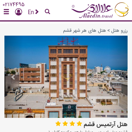
×
02174495
پیام
En
این هتل رستوران ندارد
رزرو هتل
>
هتل های هر شهر قشم
vious
Next
مشاهده شد
هتل آرتمیس قشم