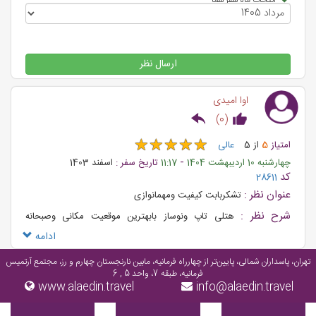
ارسال نظر
اوا امیدی
)
0
(
★
★
★
★
★
★
★
★
★
★
امتیاز
5
از
5
عالی
-
چهارشنبه 10 اردیبهشت 1404
11:17
تاریخ سفر :
اسفند 1403
کد
28611
عنوان نظر :
تشکربابت کیفیت ومهمانوازی
شرح نظر :
هتلی تاپ ونوساز بابهترین موقعیت مکانی وصبحانه
عااااااااالی وپرسنل محترم انتخاب هزارباره خواهد بود
ادامه
تهران، پاسداران شمالی، پایین‌تر از چهارراه فرمانیه، مابین نارنجستان چهارم و رز، مجتمع آرتمیس
فرمانیه، طبقه 7، واحد 5 , 6
www.alaedin.travel
info@alaedin.travel