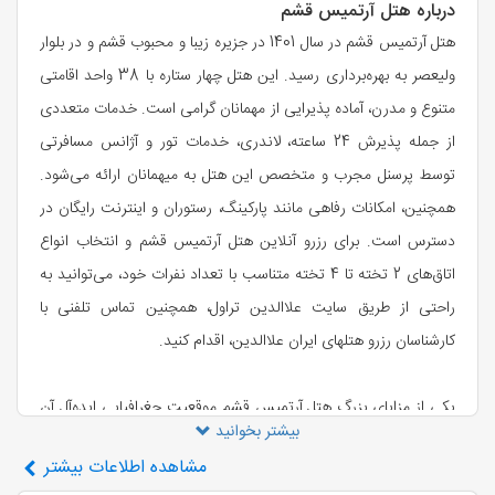
درباره هتل آرتمیس قشم
هتل آرتمیس قشم در سال 1401 در جزیره زیبا و محبوب قشم و در بلوار
ولیعصر به بهره‌برداری رسید. این هتل چهار ستاره با 38 واحد اقامتی
متنوع و مدرن، آماده پذیرایی از مهمانان گرامی است. خدمات متعددی
از جمله پذیرش 24 ساعته، لاندری، خدمات تور و آژانس مسافرتی
توسط پرسنل مجرب و متخصص این هتل به میهمانان ارائه می‌شود.
همچنین، امکانات رفاهی مانند پارکینگ، رستوران و اینترنت رایگان در
دسترس است. برای رزرو آنلاین هتل آرتمیس قشم و انتخاب انواع
اتاق‌های 2 تخته تا 4 تخته متناسب با تعداد نفرات خود، می‌توانید به
راحتی از طریق سایت علاالدین تراول، همچنین تماس تلفنی با
کارشناسان رزرو هتلهای ایران علاالدین، اقدام کنید.
یکی از مزایای بزرگ هتل آرتمیس قشم موقعیت جغرافیایی ایده‌آل آن
بیشتر بخوانید
است. این هتل به دلیل نزدیکی به مراکز خرید معروف مانند مرکز خرید
مشاهده
اطلاعات بیشتر
ستاره قشم، سیتی سنتر 1 و 2، قلعه پرتغالی‌ها و پارک زیتون، به یکی از