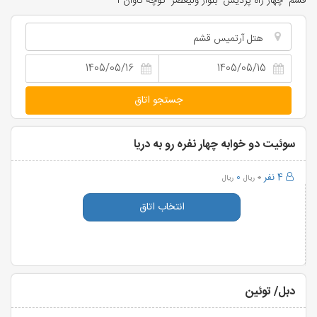
قشم- چهار راه پردیس- بلوار ولیعصر- کوچه کاوان ۱
هتل آرتمیس قشم
جستجو اتاق
سوئیت دو خوابه چهار نفره رو به دریا
4 نفر
0
0
ریال
ریال
انتخاب اتاق
دبل/ توئین