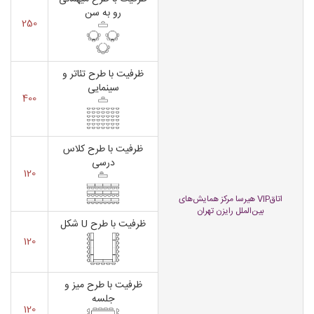
رو به سن
250
ظرفیت با طرح تئاتر و
سینمایی
400
ظرفیت با طرح کلاس
درسی
120
اتاقVIP هیرسا مرکز همایش‌های
بین‌الملل رایزن تهران
ظرفیت با طرح U شکل
120
ظرفیت با طرح میز و
جلسه
120