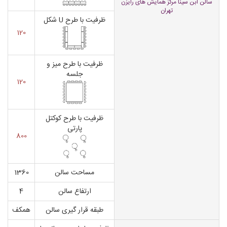
سالن ابن سینا مرکز همایش های رایزن
تهران
ظرفیت با طرح U شکل
120
ظرفیت با طرح میز و
جلسه
120
ظرفیت با طرح کوکتل
پارتی
800
مساحت سالن
1360
ارتفاع سالن
4
طبقه قرار گیری سالن
همکف