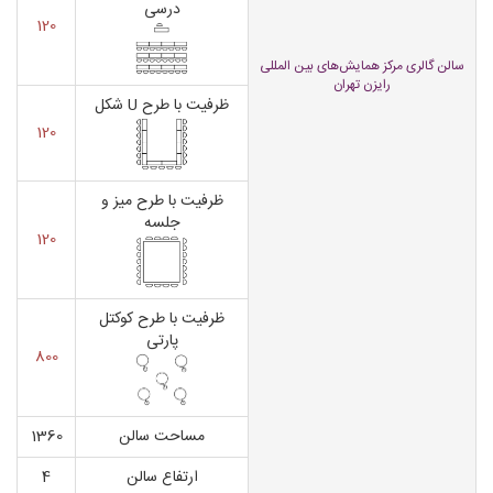
درسی
120
سالن گالری مرکز همایش‌های بین المللی
رایزن تهران
ظرفیت با طرح U شکل
120
ظرفیت با طرح میز و
جلسه
120
ظرفیت با طرح کوکتل
پارتی
800
مساحت سالن
1360
ارتفاع سالن
4