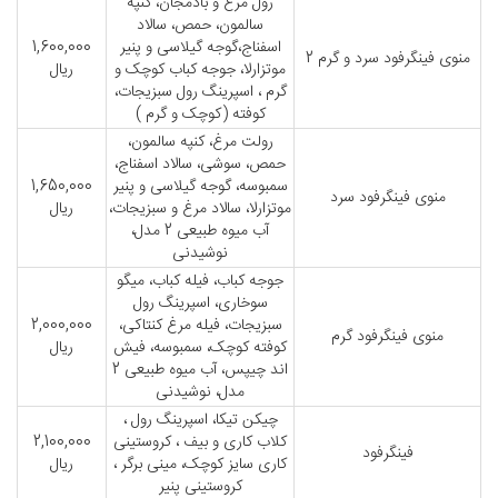
رول مرغ و بادمجان، کنپه
سالمون، حمص، سالاد
اسفناج،گوجه گیلاسی و پنیر
1,600,000
منوی فینگرفود سرد و گرم 2
موتزارلا، جوجه کباب کوچک و
ریال
گرم ، اسپرینگ رول سبزیجات،
کوفته (کوچک و گرم )
رولت مرغ، کنپه سالمون،
حمص، سوشی، سالاد اسفناج،
سمبوسه، گوجه گیلاسی و پنیر
1,650,000
منوی فینگرفود سرد
موتزارلا، سالاد مرغ و سبزیجات،
ریال
آب میوه طبیعی 2 مدل،
نوشیدنی
جوجه کباب، فیله کباب، میگو
سوخاری، اسپرینگ رول
سبزیجات، فیله مرغ کنتاکی،
2,000,000
منوی فینگرفود گرم
کوفته کوچک، سمبوسه، فیش
ریال
اند چیپس، آب میوه طبیعی 2
مدل، نوشیدنی
چیکن تیکا، اسپرینگ رول ،
کلاب کاری و بیف ، کروستینی
2,100,000
فینگرفود
کاری سایز کوچک، مینی برگر ،
ریال
کروستینی پنیر