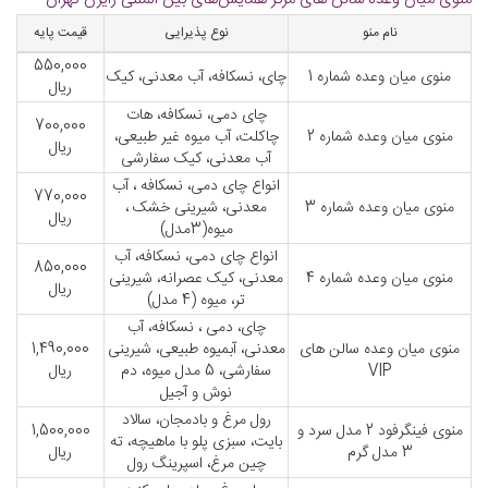
نام منو
نوع پذیرایی
قیمت پایه
550,000
منوی میان وعده شماره 1
چای، نسکافه، آب معدنی، کیک
ریال
چای دمی، نسکافه، هات
700,000
منوی میان وعده شماره 2
چاکلت، آب میوه غیر طبیعی،
ریال
آب معدنی، کیک سفارشی
انواع چای دمی، نسکافه ، آب
770,000
منوی میان وعده شماره 3
معدنی، شیرینی خشک ،
ریال
میوه(3مدل)
انواع چای دمی، نسکافه، آب
850,000
منوی میان وعده شماره 4
معدنی، کیک عصرانه، شیرینی
ریال
تر، میوه (4 مدل)
چای، دمی ، نسکافه، آب
منوی میان وعده سالن های
معدنی، آبمیوه طبیعی، شیرینی
1,490,000
VIP
سفارشی، 5 مدل میوه، دم
ریال
نوش و آجیل
رول مرغ و بادمجان، سالاد
منوی فینگرفود 2 مدل سرد و
1,500,000
بایت، سبزی پلو با ماهیچه، ته
3 مدل گرم
ریال
چین مرغ، اسپرینگ رول