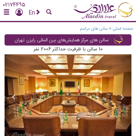
02174495
En
صفحه اصلی
>
سالن های مراسم
سالن های مرکز همایش‌های بین المللی رایزن تهران
10
سالن با ظرفیت حداکثر
2006
نفر
vious
Next