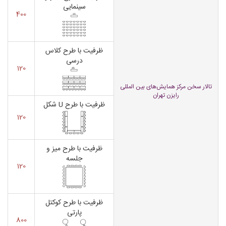
سینمایی
400
ظرفیت با طرح کلاس
درسی
120
تالار سخن مرکز همایش‌های بین المللی
رایزن تهران
ظرفیت با طرح U شکل
120
ظرفیت با طرح میز و
جلسه
120
ظرفیت با طرح کوکتل
پارتی
800