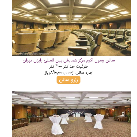
سالن رسول اکرم مرکز همایش بین المللی رایزن تهران
ظرفیت حداکثر
400
نفر
اجاره سالن از
890,000,000
ریال
رزرو سالن