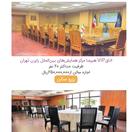
اتاقVIP هیرسا مرکز همایش‌های بین‌الملل رایزن تهران
ظرفیت حداکثر
20
نفر
اجاره سالن از
250,000,000
ریال
رزرو سالن