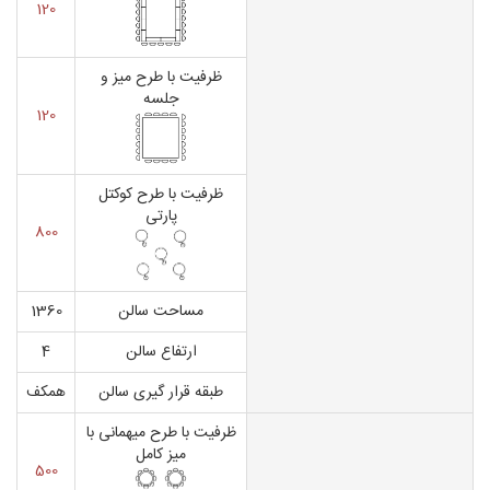
120
ظرفیت با طرح میز و
جلسه
120
ظرفیت با طرح کوکتل
پارتی
800
مساحت سالن
1360
ارتفاع سالن
4
طبقه قرار گیری سالن
همکف
ظرفیت با طرح میهمانی با
میز کامل
500