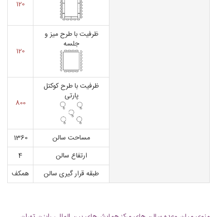
120
ظرفیت با طرح میز و
جلسه
120
ظرفیت با طرح کوکتل
پارتی
800
مساحت سالن
1360
ارتفاع سالن
4
طبقه قرار گیری سالن
همکف
منوی میان وعده سالن های مرکز همایش‌های بین المللی رایزن تهران