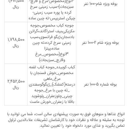
3نوع(مخصوص-مرغ و قارچ-
1,471,500
بوفه ویژه شام-100 نفر
سبزیجات)-سیب زمینی سرخ
ریال
کرده یا پوره سیب زمینی-
چیکن استریپس-ته چین ساده
جوجه کباب مخصوص،جوجه
مکزیکی،بیف استراگانف،گراتن
بادمجان،ژیگو فرانسوی،سیب
1,798,500
بوفه ویژه شام 2-100 نفر
زمینی سرخ کرده،ته چین
ریال
ساده،پیتزا
3نوع(مخصوص_مرغ
وقارچ_سبزیجات)
کباب کوبیده_جوجه کباب لقمه
مخصوص_خوش فسنجان با
مرغ_ماهی
2,452,500
بوفه شماره 5-100 نفر
درسته(کفشک)_ژیگوگوسفندی
ریال
_ته چین با مرغ_جوجه
چینی_چلوزعفران_پلوشوید
باقلا با زعفران_خورش ماست
انواع غذاها و منوهای فوق به صورت پیشنهادی سالن است، شما می توانید با
توجه به سلیقه و علاقه و نظرات خود با کارشناسان تشریفات علاءالدین تراول
تماس بگیرید و غذای مورد دلخواه خود را تعیین نمائید.