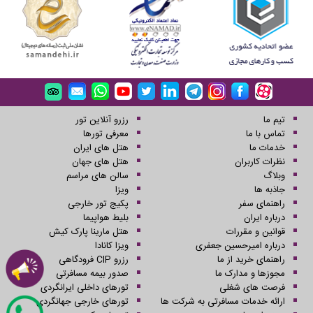
تیم ما
رزرو آنلاین تور
تماس با ما
معرفی تورها
خدمات ما
هتل های ایران
نظرات کاربران
هتل های جهان
وبلاگ
سالن های مراسم
جاذبه ها
ویزا
راهنمای سفر
پکیج تور خارجی
درباره ایران
بلیط هواپیما
قوانین و مقررات
هتل مارینا پارک کیش
درباره امیرحسین جعفری
ویزا کانادا
راهنمای خرید از ما
رزرو CIP فرودگاهی
مجوزها و مدارک ما
صدور بیمه مسافرتی
فرصت های شغلی
تورهای داخلی ایرانگردی
ارائه خدمات مسافرتی به شرکت ها
تورهای خارجی جهانگردی