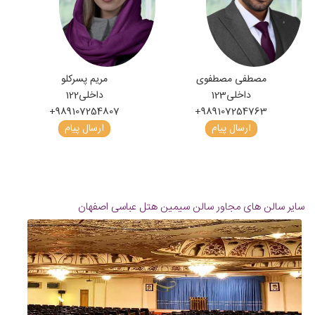
مصطفی مصطفوی
مریم پسرکلو
داخلی
123
داخلی
122
+989107254807
+989107254763
ارسال پیام
ارسال پیام
سایر سالن های مجاور سالن سیمین هتل عباسی اصفهان