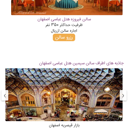
سالن فیروزه هتل عباسی اصفهان
ظرفیت حداکثر
350
نفر
اجاره سالن از
ریال
رزرو سالن
جاذبه های اطراف سالن سیمین هتل عباسی اصفهان
›
‹
بازار قیصریه اصفهان