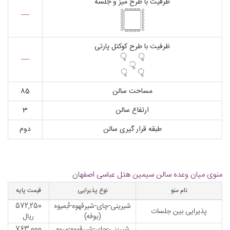
ظرفیت با طرح میز و جلسه
----
ظرفیت با طرح کوکتل پارتی
----
مساحت سالن
85
ارتفاع سالن
3
طبقه قرار گیری سالن
دوم
منوی میان وعده سالن سیمین هتل عباسی اصفهان
نام منو
نوع پذیرایی
قیمت پایه
شیرینی-چای-شیرقهوه-آبمیوه
572,250
پذیرایی بین جلسات
(بوفه)
ریال
شیرینی-چای-شیرقهوه-میوه
763,000