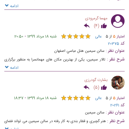
با تعداد کم خیلی مناسب هست
ادامه
مهسا گرمرودی
)
4
(
★
★
★
★
★
★
★
★
★
★
-
امتیاز
5
از
5
عالی
شنبه 18 مرداد 1399
20:50
کد
20375
عنوان نظر :
سالن سيمين هتل عباسي اصفهان
شرح نظر :
تالار سیمین، یکی از بهترین مکان های مهمانسرا به منظور برگزاری
نشست های خبری، همایش ها و کنفرانس ها محسوب می شود
ادامه
بشارت گودرزی
)
5
(
★
★
★
★
★
★
★
★
★
★
-
امتیاز
5
از
5
عالی
شنبه 18 مرداد 1399
18:37
کد
20261
عنوان نظر :
سالن سیمین
شرح نظر :
هنر گچبری و قطار بندی به کار رفته در سالن سیمین می تواند فضای
کسل کننده جلسات رسمی و طولانی را تلطیف سازد.