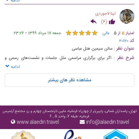
ادامه
تینا لاجوردی
)
6
(
★
★
★
★
★
★
★
★
★
★
-
امتیاز
5
از
5
عالی
جمعه 17 مرداد 1399
23:26
کد
20120
عنوان نظر :
سالن سیمین هتل عباسی
شرح نظر :
اگر برای برگزاری مراسمی مثل جلسات و نشست‌های رسمی و
دوستانه دنبال سالن‌ مناسبی میگردین قطعا سالن سیمین بهترین گزینه در اصفهان
ادامه
هست .
مشاهده نظر های بیشتر
تهران، پاسداران شمالی، پایین‌تر از چهارراه فرمانیه، مابین نارنجستان چهارم و رز، مجتمع آرتمیس
فرمانیه، طبقه 7، واحد 5 , 6
www.alaedin.travel
info@alaedin.travel