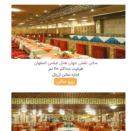
سالن نقش جهان هتل عباسی اصفهان
ظرفیت حداکثر
110
نفر
اجاره سالن از
ریال
رزرو سالن