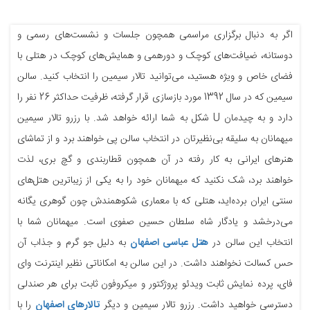
اگر به دنبال برگزاری مراسمی همچون جلسات و نشست‌های رسمی و
دوستانه، ضیافت‌های کوچک و دورهمی و همایش‌های کوچک در هتلی با
فضای خاص و ویژه هستید، می‌‎توانید تالار سیمین را انتخاب کنید. سالن
سیمین که در سال 1392 مورد بازسازی قرار گرفته، ظرفیت حداکثر 26 نفر را
دارد و به چیدمان U شکل به شما ارائه خواهد شد. با رزرو تالار سیمین
میهمانان به سلیقه بی‌نظیرتان در انتخاب سالن پی خواهند برد و از تماشای
هنرهای ایرانی به کار رفته در آن همچون قطاربندی و گچ بری، لذت
خواهند برد، شک نکنید که میهمانان خود را به یکی از زیباترین هتل‌های
سنتی ایران برده‌اید، هتلی که با معماری شکوهمندش چون گوهری یگانه
می‌درخشد و یادگار شاه سلطان حسین صفوی است. میهمانان شما با
انتخاب این سالن در
هتل عباسی اصفهان
به دلیل جو گرم و جذاب آن
حس کسالت نخواهند داشت. در این سالن به امکاناتی نظیر اینترنت وای
فای، پرده نمایش ثابت ویدئو پروژکتور و میکروفون ثابت برای هر صندلی
دسترسی خواهید داشت. رزرو تالار سیمین و دیگر
تالارهای اصفهان
را با