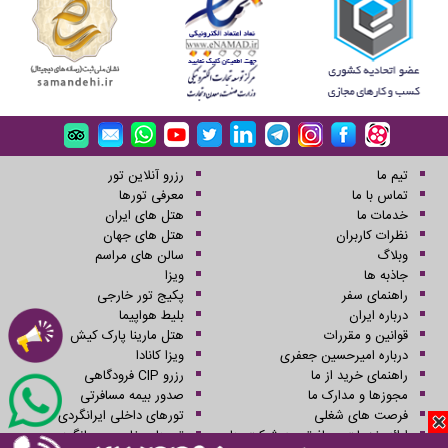
تیم ما
رزرو آنلاین تور
تماس با ما
معرفی تورها
خدمات ما
هتل های ایران
نظرات کاربران
هتل های جهان
وبلاگ
سالن های مراسم
جاذبه ها
ویزا
راهنمای سفر
پکیج تور خارجی
درباره ایران
بلیط هواپیما
قوانین و مقررات
هتل مارینا پارک کیش
درباره امیرحسین جعفری
ویزا کانادا
راهنمای خرید از ما
رزرو CIP فرودگاهی
مجوزها و مدارک ما
صدور بیمه مسافرتی
فرصت های شغلی
تورهای داخلی ایرانگردی
ارائه خدمات مسافرتی به شرکت ها
تورهای خارجی جهانگردی