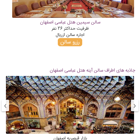
سالن سیمین هتل عباسی اصفهان
ظرفیت حداکثر
26
نفر
اجاره سالن از
ریال
رزرو سالن
جاذبه های اطراف سالن آینه هتل عباسی اصفهان
›
‹
بازار قیصریه اصفهان