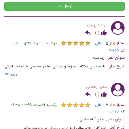
ارسال نظر
مهشاد پرویزی
)
1
(
★
★
★
★
★
★
★
★
★
★
-
امتیاز
5
از
5
عالی
دوشنبه 20 مرداد 1399
21:40
کد
20667
عنوان نظر :
زیباست
شرح نظر :
با چیدمان مختلف میزها و صندلی ها در محیطی با اصالت ایرانی
جلسات فوق العتده ای میشه برگزار کرد.
ادامه
سمیرا رحمانی
)
1
(
★
★
★
★
★
★
★
★
★
★
-
امتیاز
5
از
5
عالی
یکشنبه 19 مرداد 1399
19:38
کد
20463
عنوان نظر :
سالن آینه عباسی
شرح نظر :
آینه کاری های سالن آینه عباسی بسیار زیبا و چشم نوازه