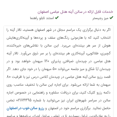
خدمات قابل ارائه در سالن آینه هتل عباسی اصفهان
میز رجیستر
استند تابلو راهنما
اگر به دنبال برگزاری یک مراسم مجلل در شهر اصفهان هستید، تالار آینه را
انتخاب کنید که با هارمونی رنگ‌های سقف و پرده‌ها و آیینه‌کاری‌هایش
هوش از سر هر بیننده‌ای می‌برد. این سالن با نقاشی‌های خیره‌کننده،
گچبری، طلاکوبی، آیینه‌کاری هر بیننده‌‍ای را بر سر ذوق می‌آورد. تالار آینه
هتل عباسی در چیدمان ضیافتی پذیرای 120 میهمان خواهد بود و در
چیدمان U شکل و میز جلسه می‌تواند 50 میهمان را در خود جای دهد. اگر
قصد رزرو سالن آینه هتل عباسی در چیدمان کلاس درس نیز با ظرفیت 80
میهمان به شما ارائه می‌شود. برای اجاره این سالن با تخفیف مناسب روی
دکمه رزرو کلیک کنید، برای دریافت مشاوره و راهنمایی در خصوص اجاره
سالن در سراسر شهرهای ایران نیز می‌توانید با شماره 02174495 تماس
حاصل نمائید. برگزاری مراسم خود در اصفهان و
رزرو سالن خوب در اصفهان
را به علاءالدین تراول بسپارید تا در تمامی مراحل اجرای برنامه‌ها و مراسم