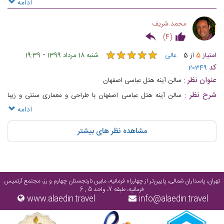
آينده كار شده است
ادامه
محمد شریف
)
4
(
★
★
★
★
★
★
★
★
★
★
-
امتیاز
5
از
5
عالی
شنبه 18 مرداد 1399
19:39
کد
20349
عنوان نظر :
سالن آینه هتل عباسی اصفهان
شرح نظر :
سالن آینه هتل عباسی اصفهان با طراحی و معماری سنتی و زیبا
وامکانات خوب و مساحت ۲۳۰ متر و ظرفیت حداکثر ۲۰۰ نفر مناسب برای مراسم
ادامه
ها،همایش ها و سمینارها ست
مشاهده نظر های بیشتر
تهران، پاسداران شمالی، پایین‌تر از چهارراه فرمانیه، مابین نارنجستان چهارم و رز، مجتمع آرتمیس
فرمانیه، طبقه 7، واحد 5 , 6
www.alaedin.travel
info@alaedin.travel