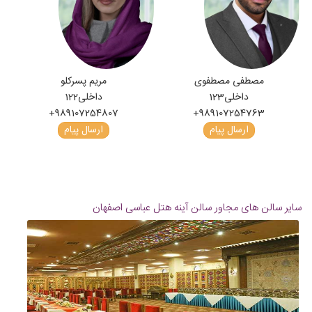
مصطفی مصطفوی
مریم پسرکلو
داخلی
123
داخلی
122
+989107254807
+989107254763
ارسال پیام
ارسال پیام
سایر سالن های مجاور سالن آینه هتل عباسی اصفهان