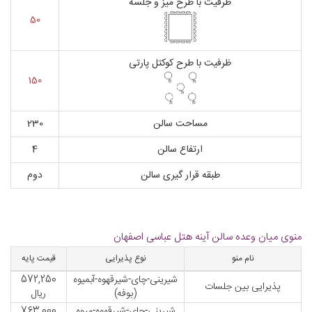
ظرفیت با طرح میز و جلسه
50
ظرفیت با طرح کوکتل پارتی
150
مساحت سالن
230
ارتفاع سالن
4
طبقه قرار گیری سالن
دوم
منوی میان وعده سالن آینه هتل عباسی اصفهان
نام منو
نوع پذیرایی
قیمت پایه
شیرینی-چای-شیرقهوه-آبمیوه
572,250
پذیرایی بین جلسات
(بوفه)
ریال
شیرینی-چای-شیرقهوه-میوه
763,000