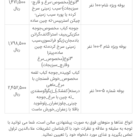
3نوع(مخصوص-مرغ و قارچ-
1,471,500
بوفه ویژه شام-100 نفر
سبزیجات)-سیب زمینی سرخ
ریال
کرده یا پوره سیب زمینی-
چیکن استریپس-ته چین ساده
جوجه کباب مخصوص،جوجه
مکزیکی،بیف استراگانف،گراتن
بادمجان،ژیگو فرانسوی،سیب
1,798,500
بوفه ویژه شام 2-100 نفر
زمینی سرخ کرده،ته چین
ریال
ساده،پیتزا
3نوع(مخصوص_مرغ
وقارچ_سبزیجات)
کباب کوبیده_جوجه کباب لقمه
مخصوص_خوش فسنجان با
مرغ_ماهی
2,452,500
بوفه شماره 5-100 نفر
درسته(کفشک)_ژیگوگوسفندی
ریال
_ته چین با مرغ_جوجه
چینی_چلوزعفران_پلوشوید
باقلا با زعفران_خورش ماست
انواع غذاها و منوهای فوق به صورت پیشنهادی سالن است، شما می توانید با
توجه به سلیقه و علاقه و نظرات خود با کارشناسان تشریفات علاءالدین تراول
تماس بگیرید و غذای مورد دلخواه خود را تعیین نمائید.