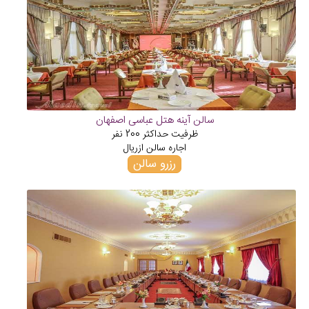
سالن آینه هتل عباسی اصفهان
ظرفیت حداکثر
200
نفر
اجاره سالن از
ریال
رزرو سالن