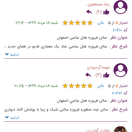
رضا مصطفوی
)
2
(
★
★
★
★
★
★
★
★
★
★
-
امتیاز
5
از
5
عالی
شنبه 18 مرداد 1399
22:16
کد
20410
عنوان نظر :
سالن فیروزه هتل عباسی اصفهان
شرح نظر :
سالن فیروزه هتل عباسی نماد یک معماری قدیم در فضای جدید ،
استفاده از رنگ و لعاب قدیمی در معماری مدرن اونو بی نظیر جلوه میده
ادامه
مهسا گرمرودی
)
3
(
★
★
★
★
★
★
★
★
★
★
-
امتیاز
5
از
5
عالی
شنبه 18 مرداد 1399
20:25
کد
20371
عنوان نظر :
سالن فيروزه هتل عباسي اصفهان
شرح نظر :
سالن چند منظوره فیروزه سالنی شیک و زیبا با پوشش کاغذ دیواری
خاص از جمله تالارهای هتل زیبای عباسی است
ادامه
بشارت گودرزی