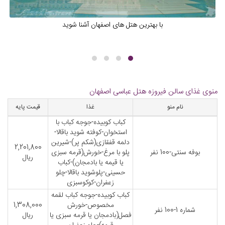
با بهترین هتل های اصفهان آشنا شوید
منوی غذای سالن فیروزه هتل عباسی اصفهان
نام منو
غذا
قیمت پایه
کباب کوبیده-جوجه کباب با
استخوان-کوفته شوید باقالا-
دلمه قفقازی(شکم پر)-شیرین
2,201,800
بوفه سنتی-100 نفر
پلو با مرغ-خورش(قرمه سبزی
ریال
یا قیمه یا بادمجان)-کباب
حسینی-پلوشوید باقالا-چلو
زعفران-کوکوسبزی
کباب کوبیده-جوجه کباب لقمه
مخصوص-خورش
1,308,000
شماره 1-100 نفر
فصل(بادمجان یا قرمه سبزی یا
ریال