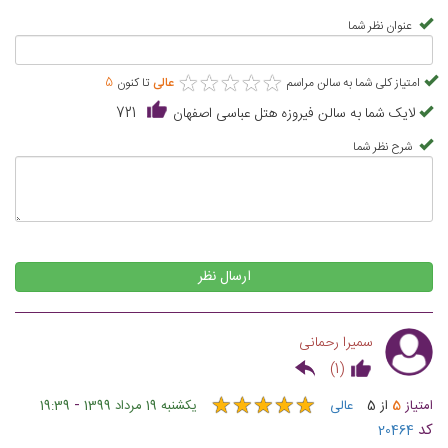
عنوان نظر شما
★
★
★
★
★
★
★
★
★
★
امتیاز کلی شما به سالن مراسم
عالی
تا کنون
5
لایک شما به سالن فیروزه هتل عباسی اصفهان
721
شرح نظر شما
ارسال نظر
سمیرا رحمانی
)
1
(
★
★
★
★
★
★
★
★
★
★
-
امتیاز
5
از
5
عالی
یکشنبه 19 مرداد 1399
19:39
کد
20464