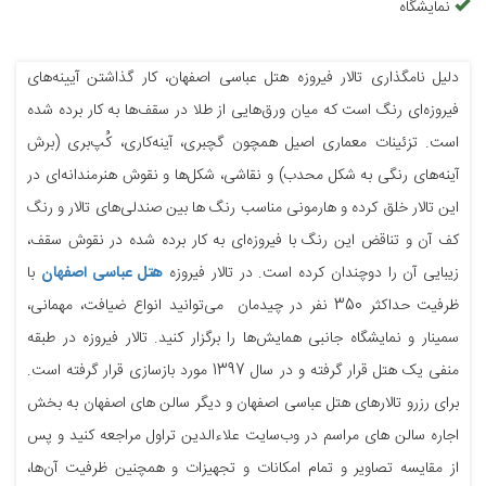
نمایشگاه
دلیل نامگذاری تالار فیروزه هتل عباسی اصفهان، کار گذاشتن آیینه‌های
فیروزه‌ای رنگ است که میان ورق‌هایی از طلا در سقف‌ها به کار برده شده
است. تزئینات معماری اصیل همچون گچبری، آینه‌کاری، کُپ‌بری (برش
آینه‌های رنگی به شکل محدب) و نقاشی، شکل‌ها و نقوش هنرمندانه‌ای در
این تالار خلق کرده و هارمونی مناسب رنگ ها بین صندلی‌های تالار و رنگ
کف آن و تناقض این رنگ با فیروزه‌ای به کار برده شده در نقوش سقف،
زیبایی آن را دوچندان کرده است. در تالار فیروزه
هتل عباسی اصفهان
با
ظرفیت حداکثر 350 نفر در چیدمان می‌توانید انواع ضیافت، مهمانی،
سمینار و نمایشگاه جانبی همایش‌ها را برگزار کنید. تالار فیروزه در طبقه
منفی یک هتل قرار گرفته و در سال 1397 مورد بازسازی قرار گرفته است.
برای رزرو تالارهای هتل عباسی اصفهان و دیگر سالن های اصفهان به بخش
اجاره سالن های مراسم در وب‌سایت علاءالدین تراول مراجعه کنید و پس
از مقایسه تصاویر و تمام امکانات و تجهیزات و همچنین ظرفیت آن‌ها،