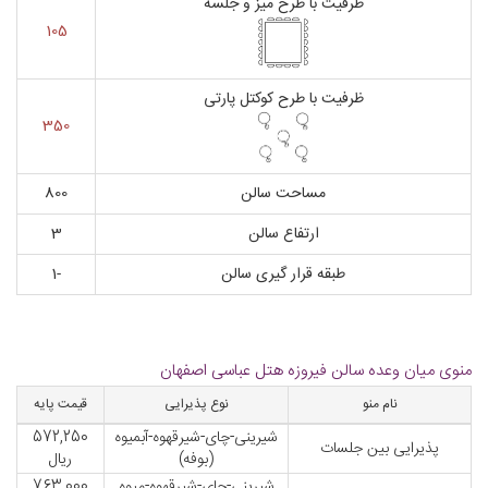
ظرفیت با طرح میز و جلسه
105
ظرفیت با طرح کوکتل پارتی
350
مساحت سالن
800
ارتفاع سالن
3
طبقه قرار گیری سالن
-1
منوی میان وعده سالن فیروزه هتل عباسی اصفهان
نام منو
نوع پذیرایی
قیمت پایه
شیرینی-چای-شیرقهوه-آبمیوه
572,250
پذیرایی بین جلسات
(بوفه)
ریال
شیرینی-چای-شیرقهوه-میوه
763,000