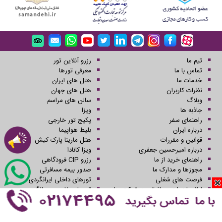
تیم ما
رزرو آنلاین تور
تماس با ما
معرفی تورها
خدمات ما
هتل های ایران
نظرات کاربران
هتل های جهان
وبلاگ
سالن های مراسم
جاذبه ها
ویزا
راهنمای سفر
پکیج تور خارجی
درباره ایران
بلیط هواپیما
قوانین و مقررات
هتل مارینا پارک کیش
درباره امیرحسین جعفری
ویزا کانادا
راهنمای خرید از ما
رزرو CIP فرودگاهی
مجوزها و مدارک ما
صدور بیمه مسافرتی
فرصت های شغلی
تورهای داخلی ایرانگردی
ارائه خدمات مسافرتی به شرکت ها
تورهای خارجی جهانگردی
رستوران ها
تورهای یک روزه
گروه های هتل داری