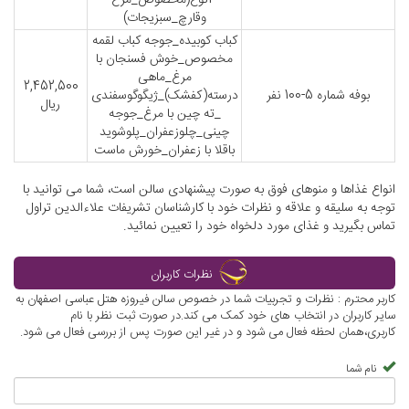
3نوع(مخصوص_مرغ
وقارچ_سبزیجات)
کباب کوبیده_جوجه کباب لقمه
مخصوص_خوش فسنجان با
مرغ_ماهی
2,452,500
بوفه شماره 5-100 نفر
درسته(کفشک)_ژیگوگوسفندی
ریال
_ته چین با مرغ_جوجه
چینی_چلوزعفران_پلوشوید
باقلا با زعفران_خورش ماست
انواع غذاها و منوهای فوق به صورت پیشنهادی سالن است، شما می توانید با
توجه به سلیقه و علاقه و نظرات خود با کارشناسان تشریفات علاءالدین تراول
تماس بگیرید و غذای مورد دلخواه خود را تعیین نمائید.
نظرات کاربران
کاربر محترم : نظرات و تجربیات شما در خصوص سالن فیروزه هتل عباسی اصفهان به
سایر کاربران در انتخاب های خود کمک می کند.در صورت ثبت نظر با نام
کاربری،همان لحظه فعال می شود و در غیر این صورت پس از بررسی فعال می شود.
نام شما