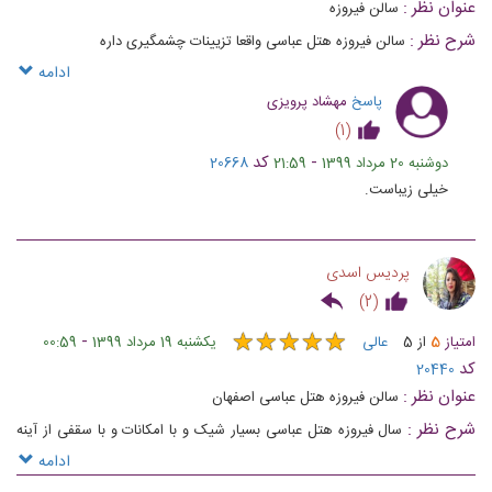
عنوان نظر :
سالن فیروزه
شرح نظر :
سالن فیروزه هتل عباسی واقعا تزیینات چشمگیری داره
ادامه
پاسخ
مهشاد پرویزی
)
1
(
-
کد
دوشنبه 20 مرداد 1399
21:59
20668
خیلی زیباست.
پردیس اسدی
)
2
(
★
★
★
★
★
★
★
★
★
★
-
امتیاز
5
از
5
عالی
یکشنبه 19 مرداد 1399
00:59
کد
20440
عنوان نظر :
سالن فیروزه هتل عباسی اصفهان
شرح نظر :
سال فیروزه هتل عباسی بسیار شیک و با امکانات و با سقفی از آینه
های فیروزه ای رنگ درمیان طلاکوبی های بسیار زیبا به نظر میرسد این سالن
ادامه
برای مهمانی ها جشن ها همایش ها و ...کاربرد دارد