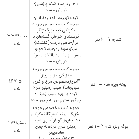
ماهی درسته شکم پر(شیر)-
خورش ماست
کباب کوبیده لقمه زعفرانی-
جوجه کباب مخصوص-جوجه
مکزیکی-کباب برگ-ژیگو
گوسفندی-خورش فسنجان با
3,379,000
شماره 7-100 نفر
مرغ-ماهی درسته(کفشک)-
ریال
میگو سوخاری-بیفتک-چلو
زعفران-پلوشوید باقالا با زعفران-
خورش ماست
جوجه کباب مخصوص-جوجه
مکزیکی-لازانیا-پیتزا
3نوع(مخصوص-مرغ و قارچ-
1,471,500
بوفه ویژه شام-100 نفر
سبزیجات)-سیب زمینی سرخ
ریال
کرده یا پوره سیب زمینی-
چیکن استریپس-ته چین ساده
جوجه کباب مخصوص،جوجه
مکزیکی،بیف استراگانف،گراتن
بادمجان،ژیگو فرانسوی،سیب
1,798,500
بوفه ویژه شام 2-100 نفر
زمینی سرخ کرده،ته چین
ریال
ساده،پیتزا