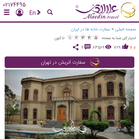
02174495
En
صفحه اصلی
>
سفارت خانه ها در ایران
★
★
★
★
★
★
★
★
★
★
1
2
3
4
5
امتیاز کلی شما به صفحه
تا کنون
9
63569
729
4.7
سفارت اتریش در تهران
vious
Next