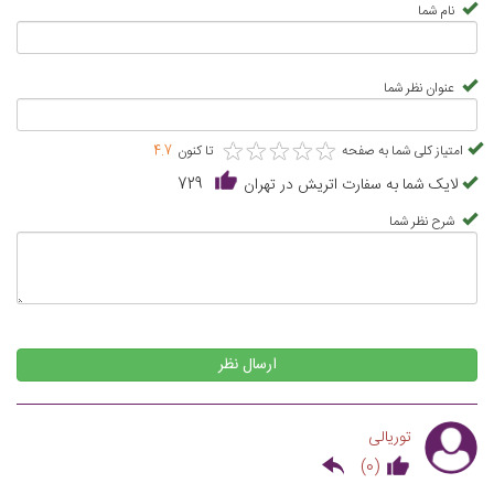
نام شما
عنوان نظر شما
★
★
★
★
★
★
★
★
★
★
امتیاز کلی شما به صفحه
تا کنون
4.7
لایک شما به سفارت اتریش در تهران
729
شرح نظر شما
ارسال نظر
توریالی
)
0
(