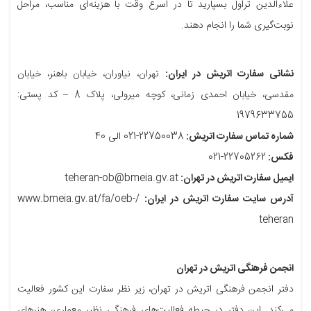
علاءالدین تراول بسپارید تا در اسرع وقت با هزینه‌ای مناسب، مراحل
نوبت‌گیری شما را انجام دهند.
نشانی سفارت اتریش در ایران:
تهران، نیاوران، خیابان باهنر، خیابان
مقدسی، خیابان احمدی زمانی، کوچه میرولی، پلاک 8 – کد پستی:
1979633755
شماره تماس سفارت اتریش:
22750038-021 الی 40
فکس:
22705262-021
ایمیل سفارت اتریش در تهران:
teheran-ob@bmeia.gv.at
آدرس سایت سفارت اتریش در ایران:
/www.bmeia.gv.at/fa/oeb-
teheran
انجمن فرهنگی اتریش در تهران
دفتر انجمن فرهنگی اتریش در تهران، زیر نظر سفارت این کشور فعالیت
می‌کند. این دفتر در حیطه فعالیت‌های فرهنگی نظیر معماری، هنرهای