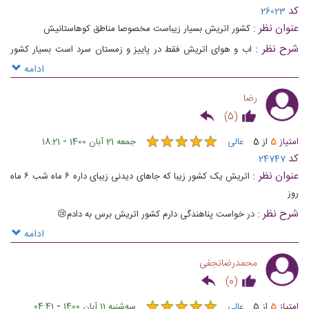
کد
26023
عنوان نظر :
کشور اتریش بسیار زیباست مخصوصا مناطق کوهاستانیش
شرح نظر :
اب و هوای اتریش فقط در پاییز و زمستان سرد است بسیار کشور
زیبایی میاشد تابستانهای عالی بهار بسیار زیبا پراز شکوفه دارای ابگرم طبیعی
ادامه
میباشد پیست اسکی بسیار عالی و زیباست واقعا نمیتونم خوب توصسف کنم
رضا
همین که بگم کشور کوچ و بی نظیریست
)
5
(
★
★
★
★
★
★
★
★
★
★
-
امتیاز
5
از
5
عالی
جمعه 21 آبان 1400
18:21
کد
24747
عنوان نظر :
اتریش یک کشور زیبا که جاهای دیدنی زیبای داره ۶ ماه شب ۶ ماه
روز
شرح نظر :
در خواست پناهندگی دارم کشور اتریش برس به دادم😢
ادامه
محمدرضانجفی
)
0
(
★
★
★
★
★
★
★
★
★
★
-
امتیاز
5
از
5
عالی
ﺳﻪشنبه 11 آبان 1400
04:41