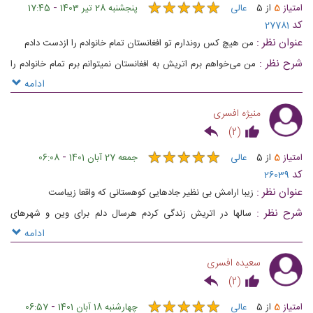
★
★
★
★
★
★
★
★
★
★
-
امتیاز
5
از
5
عالی
پنجشنبه 28 تیر 1403
17:45
کد
27781
عنوان نظر :
من هیچ کس روندارم تو افغانستان تمام خانوادم را ازدست دادم
شرح نظر :
من می‌خواهم برم اتریش به افغانستان نمیتوانم برم تمام خانوادم را
از دست دادم
ادامه
منیژه افسری
)
2
(
★
★
★
★
★
★
★
★
★
★
-
امتیاز
5
از
5
عالی
جمعه 27 آبان 1401
06:08
کد
26039
عنوان نظر :
زیبا ارامش بی نظیر جادهایی کوهستانی که واقعا زیباست
شرح نظر :
سالها در اتریش زندگی کردم هرسال دلم برای وین و شهرهای
کوهستانی تنگ میشود امیدوارم بتوانم برای همیشه اونجا زندگی کنم خانه بخرم
ادامه
در شهر کوچکی به نام ادموند انسانهای مهربوتی هستن ❤️😘
سعیده افسری
)
2
(
★
★
★
★
★
★
★
★
★
★
-
امتیاز
5
از
5
عالی
چهارشنبه 18 آبان 1401
06:57