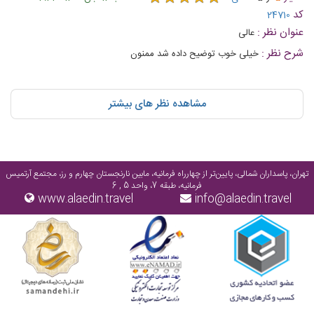
کد
24710
عنوان نظر :
عالی
شرح نظر :
خیلی خوب توضیح داده شد ممنون
مشاهده نظر های بیشتر
تهران، پاسداران شمالی، پایین‌تر از چهارراه فرمانیه، مابین نارنجستان چهارم و رز، مجتمع آرتمیس
فرمانیه، طبقه 7، واحد 5 , 6
www.alaedin.travel
info@alaedin.travel