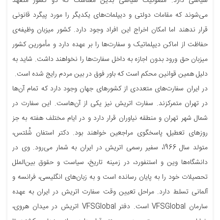
سیاسی دارد. مصونیت سیاسی بدین معناست که دو کشور متعهد
می‌شوند که مقامات دولتی و دیپلمات‌های یکدیگر را مورد پیگرد قانونی
قرار ندهند اما امکان اخراج این افراد وجود دارد. کشور میزبان وظیفه‌ی
حفاظت از اماکن دیپلماتیک و سفارت‌ها را بر عهده دارد و مأمورین کشور
میزبان حق ورود بدون اجازه به داخل سفارت‌ها را نخواهند داشت. شاید به
دلیل همین قوانین محکم است که باور فوق در بین مردم رایج شده است.
در ایران سفارت‌های متعددی از کشورهای جهان وجود دارد که تمام آن‌ها
در تهران متمرکزند. سفارت اتریش نیز یکی از آن‌هاست. این سفارت در
شمال شهر تهران و منطقه نیاوران قرار دارد و در ایام مختلف هفته به جز
روزهای تعطیل، پاسخگوی مراجعین خواهند بود. دکتر استفان شُلتس،
متولد سال 1966، سفیر رسمی اتریش در ایران به شمار می‌رود. وی در
دانشگاه‌ها وین و استنفورد، در زمینه تاریخ، سیاست و حقوق بین‌الملل
تحصیلات خود را به پایان رسانده است و به زبان‌های انگلیسی، فرانسه و
آلمانی تسلط دارد. مراحل تعیین وقت سفارت اتریش در ایران به عهده
سارمان VFSGlobal است. دفتر VFSGlobal اتریش در میدان هروی،