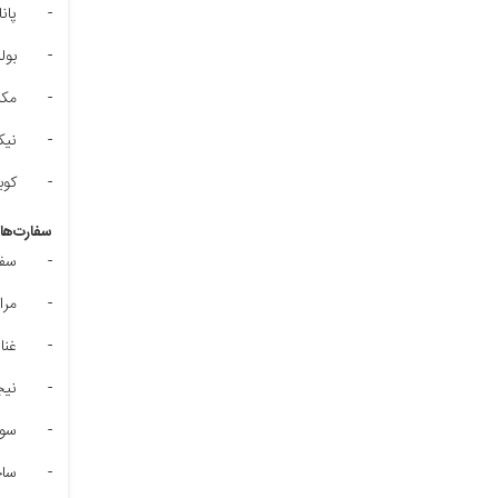
-
پانا
-
بول
-
مک
-
نیک
-
کوبا
سفارت‌های
-
سفا
-
مر
-
غنا
-
نیج
-
سود
-
ساح