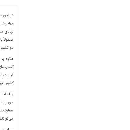
در این 
مهاجرت به
نهادی هس
معمولاً 
دو کشور ر
علاوه بر
گسترده‌ای
قرار دارن
کشور تنه
از لحاظ ق
این رو م
سفارت‌ها 
می‌توانند
در ایران 