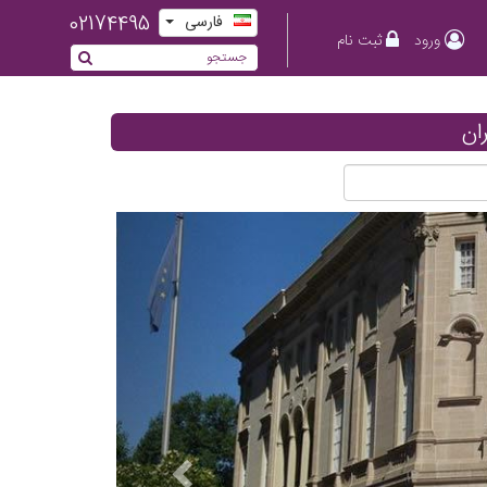
02174495
فارسی
ورود
ثبت نام
ان
Previous