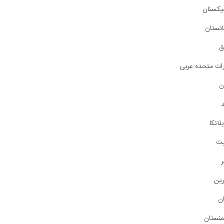
یکستان
انستان
ق
رات متحده عربی
ان
لانکا
یت
ین
ن
منستان