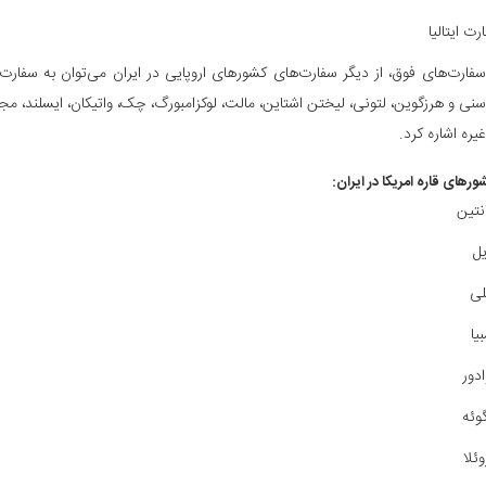
رت ایتالیا
 سفارت‌های فوق، از دیگر سفارت‌های کشورهای اروپایی در ایران می‌توان به سفارت 
وسنی و هرزگوین، لتونی، لیختن اشتاین، مالت، لوکزامبورگ، چک، واتیکان، ایسلند، مج
غیره اشاره کرد.
رهای قاره امریکا در ایران:
انتین
یل
لی
یا
ادور
گوئه
وئلا