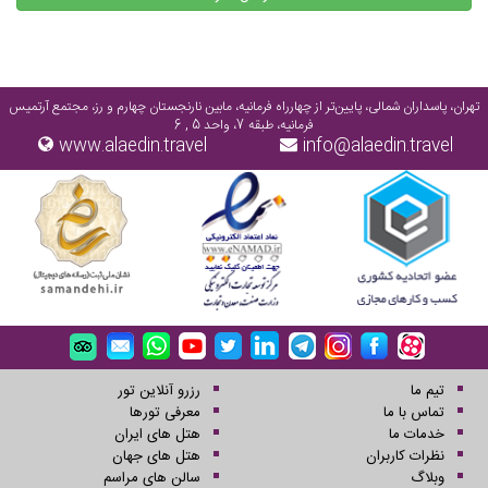
تهران، پاسداران شمالی، پایین‌تر از چهارراه فرمانیه، مابین نارنجستان چهارم و رز، مجتمع آرتمیس
فرمانیه، طبقه 7، واحد 5 , 6
www.alaedin.travel
info@alaedin.travel
تیم ما
رزرو آنلاین تور
تماس با ما
معرفی تورها
خدمات ما
هتل های ایران
نظرات کاربران
هتل های جهان
وبلاگ
سالن های مراسم