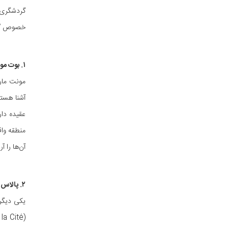
گردشگری 
خصوص گذرا
۱. بوت مونمارتر
مونت مارت
آشنا هستی
عقیده دار
منطقه واق
آن‌ها را 
۲. پالاس دافین
یکی دیگر