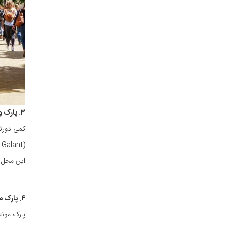
۳. پارک ورت گلانت
کمی دورت
این محل ب
۴. پارک مونتسوریس
پارک مونت