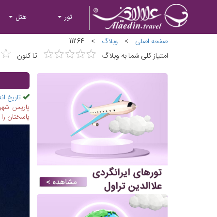
تور
هتل
صفحه اصلی
>
وبلاگ
>
11264
★
★
★
★
★
★
★
★
★
★
★
★
★
★
امتیاز کلی شما به وبلاگ
تا کنون
تاریخ انت
پاریس شهر 
پاسختان را ب