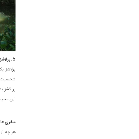
۵. پرلاشز
پرلاشز ی
شخصیت‌های
پر لاشز ب
این محیط
سفری عاش
هر چه از 