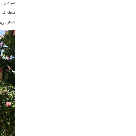
سینمایی د
محله که د
شمار می‌ر