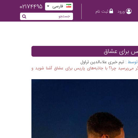
02174495
فارسی
ورود
ثبت نام
یس برای عشاق
توسط :
تیم خبری علاءالدین تراول
می‌پرسید چرا؟ با جاذبه‌های پاریس برای عشاق آشنا شوید و