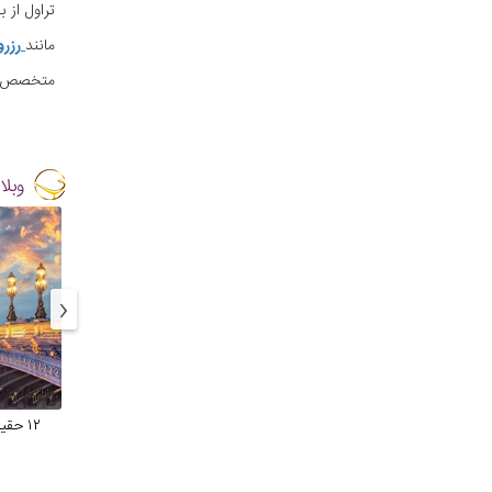
تراول از 
مانند
رزرو
متخصص برگزا
وبل
‹
۱۲ حق