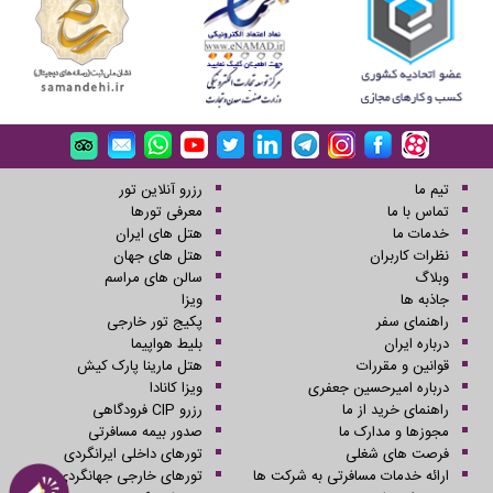
تیم ما
رزرو آنلاین تور
تماس با ما
معرفی تورها
خدمات ما
هتل های ایران
نظرات کاربران
هتل های جهان
وبلاگ
سالن های مراسم
جاذبه ها
ویزا
راهنمای سفر
پکیج تور خارجی
درباره ایران
بلیط هواپیما
قوانین و مقررات
هتل مارینا پارک کیش
درباره امیرحسین جعفری
ویزا کانادا
راهنمای خرید از ما
رزرو CIP فرودگاهی
مجوزها و مدارک ما
صدور بیمه مسافرتی
فرصت های شغلی
تورهای داخلی ایرانگردی
ارائه خدمات مسافرتی به شرکت ها
تورهای خارجی جهانگردی