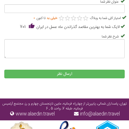
عنوان نظر شما
★
★
★
★
★
★
★
★
★
★
امتیاز کلی شما به وبلاگ
خیلی بد
تا کنون
0
لایک شما به بهترین مقاصد گذراندن ماه عسل در ایران
701
شرح نظر شما
ارسال نظر
تهران، پاسداران شمالی، پایین‌تر از چهارراه فرمانیه، مابین نارنجستان چهارم و رز، مجتمع آرتمیس
فرمانیه، طبقه 7، واحد 5 , 6
www.alaedin.travel
info@alaedin.travel