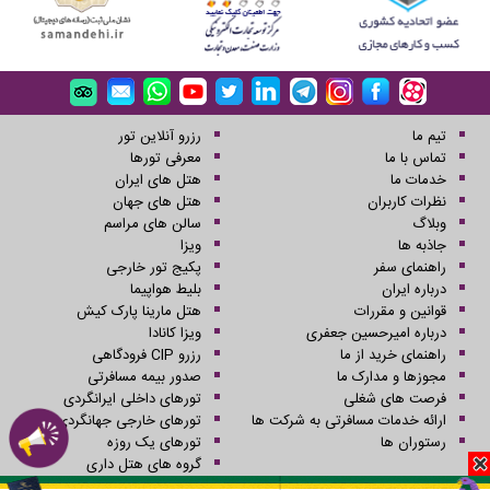
تیم ما
رزرو آنلاین تور
تماس با ما
معرفی تورها
خدمات ما
هتل های ایران
نظرات کاربران
هتل های جهان
وبلاگ
سالن های مراسم
جاذبه ها
ویزا
راهنمای سفر
پکیج تور خارجی
درباره ایران
بلیط هواپیما
قوانین و مقررات
هتل مارینا پارک کیش
درباره امیرحسین جعفری
ویزا کانادا
راهنمای خرید از ما
رزرو CIP فرودگاهی
مجوزها و مدارک ما
صدور بیمه مسافرتی
فرصت های شغلی
تورهای داخلی ایرانگردی
ارائه خدمات مسافرتی به شرکت ها
تورهای خارجی جهانگردی
رستوران ها
تورهای یک روزه
گروه های هتل داری