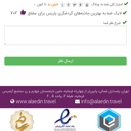
★
★
★
★
★
★
★
★
★
★
امتیاز کلی شما به وبلاگ
خیلی بد
تا کنون
0
1
2
3
4
5
لایک شما به بهترین جاذبه‌های گردشگری پاریس برای عشاق
702
شرح نظر شما
ارسال نظر
تهران، پاسداران شمالی، پایین‌تر از چهارراه فرمانیه، مابین نارنجستان چهارم و رز، مجتمع آرتمیس
فرمانیه، طبقه 7، واحد 5 , 6
www.alaedin.travel
info@alaedin.travel