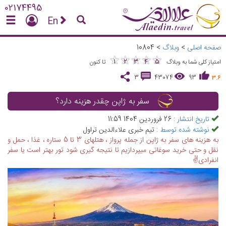
02174495
En
صفحه اصلی
>
وبلاگ
>
10804
★
★
★
★
★
★
★
★
★
★
1
2
3
4
5
امتیاز کلی شما به وبلاگ
تا کنون
3
43074
93
3.6
سفر به ژاپن چقدر هزینه دارد؟
تاریخ انتشار :
26 فروردین 1404 11:59
نوشته شده توسط :
تیم خبری علاءالدین تراول
به هزینه های سفر به ژاپن از جمله پرواز ، هتلهای 3 تا 5 ستاره ، غذا ، حمل و
نقل و حتی خرید سوغاتی میپردازیم تا نتیجه گیری شود تور بهتر است یا سفر
انفرادی✌️