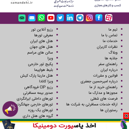
تیم ما
رزرو آنلاین تور
تماس با ما
معرفی تورها
خدمات ما
هتل های ایران
نظرات کاربران
هتل های جهان
وبلاگ
سالن های مراسم
جاذبه ها
ویزا
راهنمای سفر
پکیج تور خارجی
درباره ایران
بلیط هواپیما
قوانین و مقررات
هتل مارینا پارک کیش
درباره امیرحسین جعفری
ویزا کانادا
راهنمای خرید از ما
رزرو CIP فرودگاهی
مجوزها و مدارک ما
صدور بیمه مسافرتی
فرصت های شغلی
تورهای داخلی ایرانگردی
ارائه خدمات مسافرتی به شرکت ها
تورهای خارجی جهانگردی
رستوران ها
تورهای یک روزه
گروه های هتل داری
کلیه حقوق این سایت محفوظ و متعلق به شرکت سفرهای علاءالدین می باشد