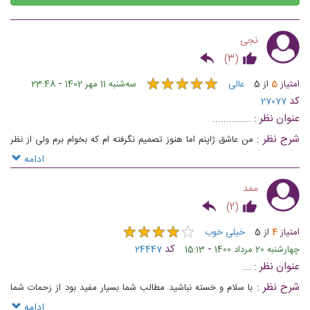
نجی
)
3
(
★
★
★
★
★
★
★
★
★
★
-
امتیاز
5
از
5
عالی
ﺳﻪشنبه 11 مهر 1402
23:48
کد
27077
عنوان نظر :
..............
شرح نظر :
من عاشق ژاپنم اما هنوز تصمیم نگرفته ام که بخوام برم ولی از نظر
من که راهنمایی های شما عالی بود اما یه سوال من اگر بخام برای گردشگری برم
ادامه
به ژاپن باید چجور ویزایی بگیرم ؟ ممنون میشم به جوابم پاسخ بدین
ممد
)
2
(
★
★
★
★
★
★
★
★
★
★
امتیاز
4
از
5
خیلی خوب
-
کد
چهارشنبه 20 مرداد 1400
15:13
24447
عنوان نظر :
...
شرح نظر :
با سلام و خسته نباشید مطالب شما بسیار مفید بود از زحمات شما
بسیار متشکرم با اجازه شما چند تا سوال داشتم اگه ویزای کار در ژاپن داشته
ادامه