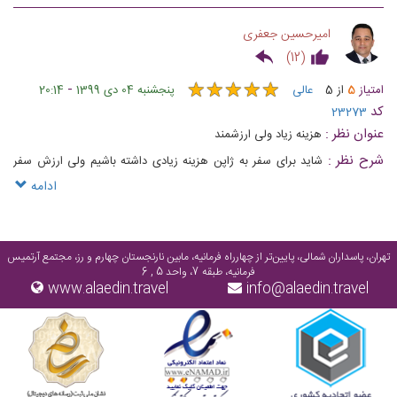
باشیم چی ؟ چه خوبی ها یا بدی هایی داره ؟
امیرحسین جعفری
)
12
(
★
★
★
★
★
★
★
★
★
★
-
امتیاز
5
از
5
عالی
پنجشنبه 04 دی 1399
20:14
کد
23273
عنوان نظر :
هزینه زیاد ولی ارزشمند
شرح نظر :
شاید برای سفر به ژاپن هزینه زیادی داشته باشیم ولی ارزش سفر
کردن را دارد
ادامه
تهران، پاسداران شمالی، پایین‌تر از چهارراه فرمانیه، مابین نارنجستان چهارم و رز، مجتمع آرتمیس
فرمانیه، طبقه 7، واحد 5 , 6
www.alaedin.travel
info@alaedin.travel