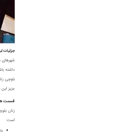
جزئیات ل
شهرهای م
داشته باش
بلوچی زنا
عزیز این
قسمت های
زنان بلو
است:
پا