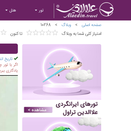
تور
هتل
صفحه اصلی
>
وبلاگ
>
10268
★
★
★
★
★
★
★
★
★
★
★
★
★
★
امتیاز کلی شما به وبلاگ
تا کنون
تاریخ انت
اگر با تور
یادگاری ببری