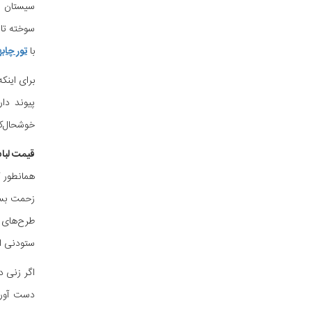
سیستان و 
سوخته تا
با
تور چابه
برای اینک
پیوند دا
خوشحال‌کن
قیمت لباس
همانطور 
زحمت بسیا
طرح‌های ا
ستودنی 
اگر زنی د
دست آورد.