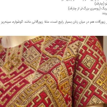
و (چارقد)
یگ (روسری بزرگ‌تر از چارقد)
بند
ز زیورآلات هم در میان زنان بسیار رایج است، مثلا زیورآلاتی مانند: گوشواره، سینه‌