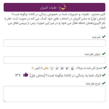
نظرات کاربران
کاربر محترم : نظرات و تجربیات شما در خصوص زندگی در کانادا چگونه است؟
(بخش اول) به سایر کاربران در انتخاب های خود کمک می کند.در صورت ثبت نظر با
نام کاربری،همان لحظه فعال می شود و در غیر این صورت پس از بررسی فعال می
شود.
نام شما
عنوان نظر شما
★
★
★
★
★
★
★
★
★
★
امتیاز کلی شما به وبلاگ
عالی
تا کنون
5
1
2
3
4
5
لایک شما به زندگی در کانادا چگونه است؟ (بخش اول)
137
شرح نظر شما