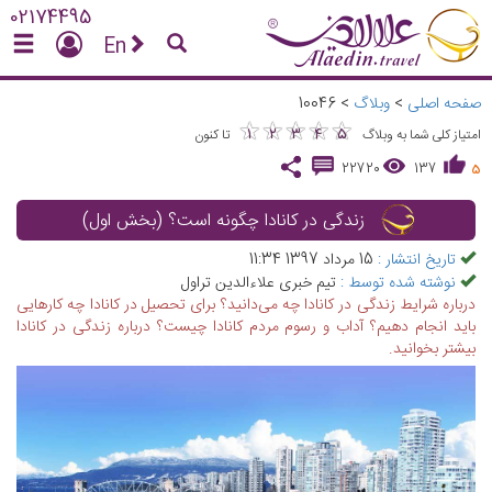
02174495
En
صفحه اصلی
>
وبلاگ
>
10046
★
★
★
★
★
★
★
★
★
★
1
2
3
4
5
امتیاز کلی شما به وبلاگ
تا کنون
22720
137
5
زندگی در کانادا چگونه است؟ (بخش اول)
تاریخ انتشار :
15 مرداد 1397 11:34
نوشته شده توسط :
تیم خبری علاءالدین تراول
درباره شرایط زندگی در کانادا چه می‌دانید؟ برای تحصیل در کانادا چه کارهایی
باید انجام دهیم؟ آداب و رسوم مردم کانادا چیست؟ درباره زندگی در کانادا
بیشتر بخوانید.