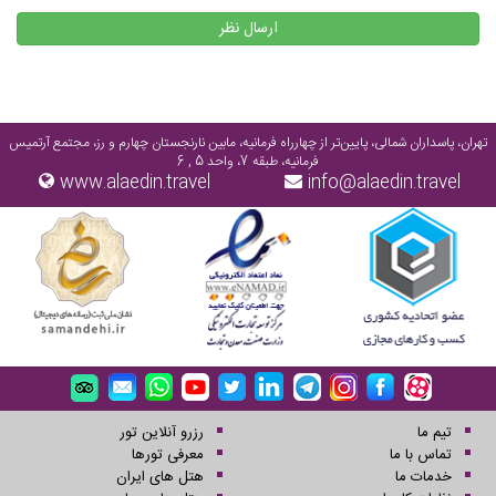
ارسال نظر
تهران، پاسداران شمالی، پایین‌تر از چهارراه فرمانیه، مابین نارنجستان چهارم و رز، مجتمع آرتمیس
فرمانیه، طبقه 7، واحد 5 , 6
www.alaedin.travel
info@alaedin.travel
تیم ما
رزرو آنلاین تور
تماس با ما
معرفی تورها
خدمات ما
هتل های ایران