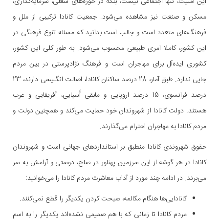
این امنیت، تنها اجتماعی نیست، بلکه در حوزه‌های شغلی، سرمایه‌گذاری،
مسکن و صنعت نیز مشاهده می‌شود. جمعیت کانادا ترکیبی از ملل و
فرهنگ‌های متعدد است و جالب است بدانید که مسئله تنوع فرهنگی در
این کشور، کاملا امری طبیعی محسوب می‌شود. به طور کلی این کشور،
کشوری ایده‌آل برای مهاجران است و فرهنگ نژادپرستی در بین مردم
جایی ندارد. طبق آمار، 28 درصد ساکنان کانادا، اصالت انگلیسی دارند، 23
درصد فرانسوی، 15 درصد اروپایی و مابقی آَسیایی، آفریقایی و عرب
هستند. دولت کانادا از شهروندان خود حمایت می‌کند و همچنین دولت و
مردم کانادا به مهاجران احترام می‌گذارند.
حقوق شهروندی کانادا منطبق بر استانداردهای جهانی است و شهروندان
کانادا در هر گوشه از این سرزمین پهناور در صلح، دوستی و آرامش به سر
می‌برند. در ادامه چند مورد از آداب معاشرت مردم کانادا را می‌خوانید:
کانادایی‌ها هنگام مکالمه، صبحت کردن یکدیگر را قطع نمی‌کنند.
مردم کانادا تا زمانی که با هم صمیمی نشده‌اند یکدیگر را به اسم