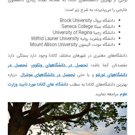
برخی از بهترین دانشگاه‌های کانادا که سالانه، تعداد زیادی دانشجوی
خارجی را می‌پذیرند، به شرح زیر است:
دانشگاه بروک Brock University
دانشگاه سِنِکا Seneca College
دانشگاه رِجینا University of Regina
دانشگاه ویلفرید رولیه Wilfrid Laurier University
دانشگاه مونت آلیسون Mount Allison University
دانشگاه‌های معتبری در شهرهای مختلف کانادا وجود دارد بستگی دارد
مقصدتان کجا باشد؛
تحصیل در دانشگاههای ونکوور
،
تحصیل در
دانشگاههای تورنتو
و یا حتی
تحصیل در دانشگاههای مونترال
. درباره
بهترین دانشگاه‌های کانادا به مطلب
دانشگاه های کانادا مورد تایید وزارت
علوم
مراجعه نمایید.