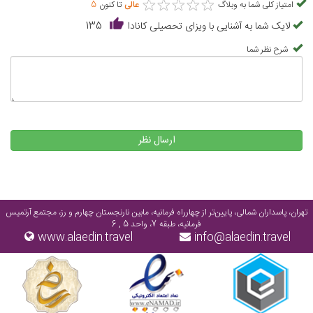
★
★
★
★
★
★
★
★
★
★
امتیاز کلی شما به وبلاگ
عالی
تا کنون
5
لایک شما به آشنایی با ویزای تحصیلی کانادا
135
شرح نظر شما
ارسال نظر
تهران، پاسداران شمالی، پایین‌تر از چهارراه فرمانیه، مابین نارنجستان چهارم و رز، مجتمع آرتمیس
فرمانیه، طبقه 7، واحد 5 , 6
www.alaedin.travel
info@alaedin.travel