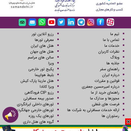
تیم ما
رزرو آنلاین تور
تماس با ما
معرفی تورها
خدمات ما
هتل های ایران
نظرات کاربران
هتل های جهان
وبلاگ
سالن های مراسم
جاذبه ها
ویزا
راهنمای سفر
پکیج تور خارجی
درباره ایران
بلیط هواپیما
قوانین و مقررات
هتل مارینا پارک کیش
درباره امیرحسین جعفری
ویزا کانادا
راهنمای خرید از ما
رزرو CIP فرودگاهی
مجوزها و مدارک ما
صدور بیمه مسافرتی
فرصت های شغلی
تورهای داخلی ایرانگردی
ارائه خدمات مسافرتی به شرکت ها
تورهای خارجی جهانگردی
رستوران ها
تورهای یک روزه
گروه های هتل داری