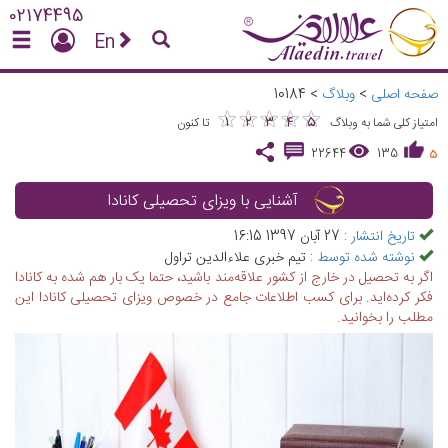
02174495
En
صفحه اصلی
>
وبلاگ
>
10184
★
★
★
★
★
★
★
★
★
★
1
2
3
4
5
امتیاز کلی شما به وبلاگ
تا کنون
22644
135
5
آشنایی با ویزای تحصیلی کانادا
تاریخ انتشار :
27 آبان 1397 16:15
نوشته شده توسط :
تیم خبری علاءالدین تراول
اگر به تحصیل در خارج از کشور علاقه‌مند باشید، حتما یک بار هم شده به کانادا
فکر کرده‌اید. برای کسب اطلاعات جامع در خصوص ویزای تحصیلی کانادا این
مطلب را بخوانید.