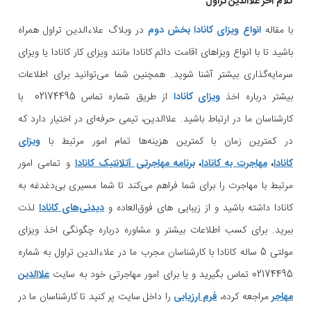
کلام آخر علاالدین تراول
با مقاله
انواع ویزای کانادا بخش دوم
در وبلاگ علاءالدین تراول همراه
باشید تا با انواع ویزاهای اقامت دائم کانادا مانند ویزای کار کانادا یا ویزای
سرمایه‌گذاری بیشتر آشنا شوید. همچنین شما می‌توانید برای اطلاعات
بیشتر درباره اخذ
ویزای کانادا
از طریق شماره تماس 02174495 با
کارشناسان ما در ارتباط باشید. علاالدین، تیمی حرفه‌ای در اختیار دارد که
در کمترین زمان با کمترین هزینه‌ها تمام امور مرتبط با
ویزای
کانادا
،
مهاجرت به کانادا
،‌
برنامه مهاجرتی آتلانتیک کانادا
و تمامی امور
مرتبط با مهاجرت را برای شما فراهم می‌کند تا شما مسیری بی‌دغدغه به
کانادا داشته باشید و از زیبایی های فوق‌العاده و
دیدنی‌های کانادا
لذت
ببرید. برای کسب اطلاعات بیشتر و مشاوره درباره چگونگی اخذ ویزای
مولتی 5 ساله کانادا با کارشناسان مجرب ما در علاءالدین تراول به شماره
02174495 تماس بگیرید و یا برای امور مهاجرتی خود به سایت
علاالدین
مهاجر
مراجعه کرده،
فرم ارزیابی
را داخل سایت پر کنید تا کارشناسان ما در