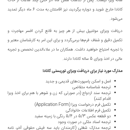
ساله ویزا نیست. پس از گذشت شش ماه اگر حتی چند ساعت از خاک
کانادا خارج شوید و دوباره برگردید، نیز اقامتتان به مدت 6 ماه دیگر تمدید
می‌شود.
دریافت ویزای مولتیپل بیش از هر چیز به قانع کردن افسر مهاجرت و
تکمیل دقیق و شفاف فرم‌ها برمی‌گردد و برای این امر به کارشناسان معتبر و
با تجربه احتیاج خواهید داشت. همکاران ما در علاءالدین تخصص و تجربه
عالی در اخذ ویزای 5 ساله کانادا دارند.
مدارک مورد نیاز برای دریافت ویزای توریستی کانادا
اصل و اسکن پاسپورت‌های قدیمی و جدید
ترجمه شناسنامه متقاضی
ترجمه سند ازدواج (در صورتی که زن و شوهر با هم برای اخذ ویزا
اقدام کنند)
تکمیل فرم درخواست ویزا (Application Form)
تکمیل فرم اطلاعات خانوادگی
دو قطعه عکس 5/3 در 5/4 رنگی با زمینه سفید
ترجمه اسناد ملکی در صورت وجود
ترجمه مدارک شغلی (کارمندان باید سه فیش حقوقی آخر، نامه