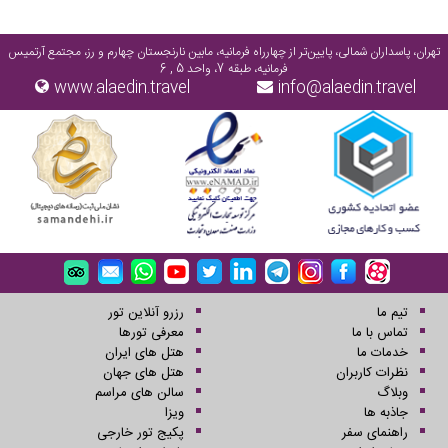
تهران، پاسداران شمالی، پایین‌تر از چهارراه فرمانیه، مابین نارنجستان چهارم و رز، مجتمع آرتمیس
فرمانیه، طبقه 7، واحد 5 , 6
www.alaedin.travel
info@alaedin.travel
تیم ما
رزرو آنلاین تور
تماس با ما
معرفی تورها
خدمات ما
هتل های ایران
نظرات کاربران
هتل های جهان
وبلاگ
سالن های مراسم
جاذبه ها
ویزا
راهنمای سفر
پکیج تور خارجی