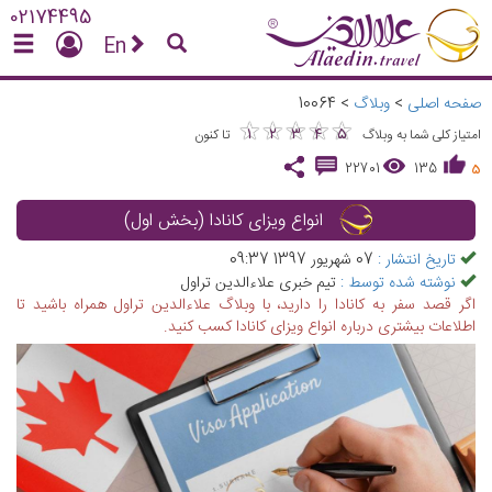
02174495
En
صفحه اصلی
>
وبلاگ
>
10064
★
★
★
★
★
★
★
★
★
★
1
2
3
4
5
امتیاز کلی شما به وبلاگ
تا کنون
22701
135
5
انواع ویزای کانادا (بخش اول)
تاریخ انتشار :
07 شهریور 1397 09:37
نوشته شده توسط :
تیم خبری علاءالدین تراول
اگر قصد سفر به کانادا را دارید، با وبلاگ علاءالدین تراول همراه باشید تا
اطلاعات بیشتری درباره انواع ویزای کانادا کسب کنید.