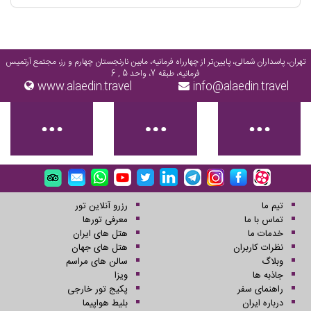
تهران، پاسداران شمالی، پایین‌تر از چهارراه فرمانیه، مابین نارنجستان چهارم و رز، مجتمع آرتمیس
فرمانیه، طبقه 7، واحد 5 , 6
www.alaedin.travel
info@alaedin.travel
تیم ما
رزرو آنلاین تور
تماس با ما
معرفی تورها
خدمات ما
هتل های ایران
نظرات کاربران
هتل های جهان
وبلاگ
سالن های مراسم
جاذبه ها
ویزا
راهنمای سفر
پکیج تور خارجی
درباره ایران
بلیط هواپیما