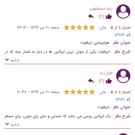
کرده است
رضا مصطفوی
)
2
(
★
★
★
★
★
★
★
★
★
★
-
امتیاز
5
از
5
عالی
جمعه 20 تیر 1399
23:13
کد
16974
عنوان نظر :
هواپیمایی ایرفلوت
شرح نظر :
ایرفلوت یکی از جوان ترین ایرلاین ها در دنیا به شمار میاد که در
ناوگان هوایی خودش تا 1 ژانویه 2018، 224 هواپیمای مسافربری داره.
ادامه
طناز زند
)
2
(
★
★
★
★
★
★
★
★
★
★
-
امتیاز
5
از
5
عالی
جمعه 20 تیر 1399
20:42
کد
16931
عنوان نظر :
ایرفلوت
شرح نظر :
یک ایرلاین روسی می باشد که صندلی و جای پای خوبی برای مسافر
دارد
ادامه