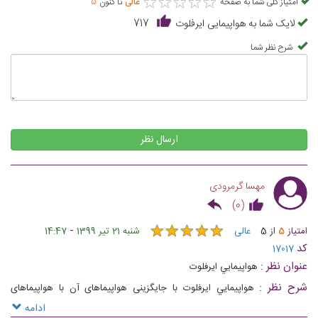
★
★
★
★
★
★
★
★
★
★
امتیاز کلی شما به صفحه
عالی
تا کنون
5
لایک شما به هواپیمایی ایرفلوت
717
شرح نظر شما
ارسال نظر
مهسا گرمرودی
)
0
(
★
★
★
★
★
★
★
★
★
★
-
امتیاز
5
از
5
عالی
شنبه 21 تیر 1399
14:47
کد
17017
عنوان نظر :
هواپيمايي ايرفلوت
شرح نظر :
هواپيمايي ایرفلوت با جایگزینی هواپیماهای آن با هواپیماهای
اروپایی و امریکایی این شرکت هواپیمایی را به ایرلاینی مدرن و قابل اعتماد تبدیل
ادامه