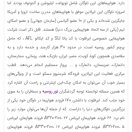
دارد. هواپیماهای این ناوگان شامل توپولف، ایلیوشن و آنتونوف بودند اما
امروزه ناوگان این ایرلاین موفق با هواپیماهای مدرن ساخت اروپا و آمریکا
جایگزین شده‌اند و یکی از 10 عضو آلیانس (سازمان جهانی) و عضو اسکای
تیم (یکی از سه اتحاد هواپیمایی بزرگ دنیا) هستند. قابل ذکر است شرکت
هواپیمایی خصوصی ایرفلوت با کد یاتا SU و کد ایکائو AFL ، که حامل
پرچم کشور روسیه است، در حدود 30 هزار کارمند و خدمه دارد و به
مقاصدی همچون کوبا، کویت، مصر، ایران، بلژیک، هند، رومانی، مجارستان،
دانمارک، صربستان، دانمارک و ... پرواز مستقیم انجام می‌دهد. قطب
مرکزی فعالیت این ایرلاین، فرودگاه شرمتیوو مسکو است و از ویژگی‌های
بسیار خوب آن می‌توان به امکان چک-این اینترنتی و راحت آن اشاره کرد
که همین مسئله توانسته توجه گردشگران
تور روسیه
و مسافران را به سوی
خود جلب کند. ایرفلوت با داشتن 170 فروند هواپیما در ناوگان خود یکی از
بزرگترین ناوگان‌های دنیا را داراست. که از جمله آن‌ها می‌توان موارد زیر را
نام برد: ۶۶ فروند هواپیمای ایرباس A320-200، ۲۲ فروند هواپمای ایرباس
A321-200، ۵ غروند هواپیمای ایرباس A330-200، ۱۷ فروند هواپیمای