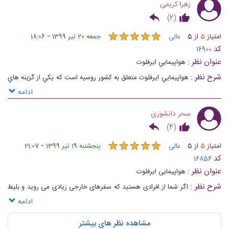
زهرا کریمی
)
2
(
★
★
★
★
★
★
★
★
★
★
-
امتیاز
5
از
5
عالی
جمعه 20 تیر 1399
18:06
کد
16900
عنوان نظر :
هواپيمايي ايرفلوت
شرح نظر :
هواپيمايي ايرفلوت متعلق به كشور روسيه است كه يكي از گزينه هاي
پروازي خوب براي كساني كه قصد سفر به اين كشور رو دارن ميباشد
ادامه
سحر دانشوری
)
4
(
★
★
★
★
★
★
★
★
★
★
-
امتیاز
5
از
5
عالی
پنجشنبه 19 تیر 1399
21:07
کد
16856
عنوان نظر :
هواپیمایی ایرفلوت
شرح نظر :
اگر شما از افرادی هستید که سفرهای خارجی زیادی می روید و بلیط
پرواز هایتان را از ایرفلوت خریداری می کنید، این نکته را باید بدانید که هر ۶ ماه
ادامه
یک بار منوی غذایی پروازهای ایرفلوت عوض می شود.
مشاهده نظر های بیشتر