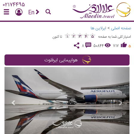
02174495
En
صفحه اصلی
>
ایرلاین ها
★
★
★
★
★
★
★
★
★
★
1
2
3
4
5
امتیاز کلی شما به صفحه
تا کنون
8
50844
717
5
هواپیمایی ایرفلوت
vious
Next