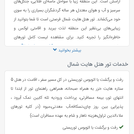
آرامش است. این منطقه زیبا با سواحل ماسه‌ای طلایی، جنگل‌های
سرسبز و آب و هوای معتدل، هر ساله گردشگران بسیاری را به سوی
خود می‌کشاند. تور هتل هایت شمال فرصتی است تا شما بتوانید از
زیبایی‌های بی‌نظیر این منطقه لذت ببرید و اقامتی لوکس و
خاطره‌انگیز را تجربه کنید. برای مشاهده لیست کامل تورهای
داخلی موجود روی سایت، به صفحه
رزرو آنلاین تورهای ایرانگردی
بیشتر بخوانید
سر بزنید.
خدمات تور هتل هایت شمال
در تور هتل هایت شمال، شما می‌توانید در
هتل پارسيان آزادی خزر
(هایت چالوس)
که لوکس و مدرن است، اقامت کنید، در سواحل
رفت و برگشت با اتوبوس توریستی در کل مسیر سفر ، اقامت در هتل 5
ماسه‌ای قدم بزنید، از تفریحات آبی لذت ببرید و از جاذبه‌های
ستاره هایت خزر به همراه صبحانه، همراهی راهنمای تور از ابتدا تا
گردشگری متنوع منطقه دیدن کنید. هتل هایت خزر شمال از
انتهای تور، بیمه مسافرتی، پرداخت ورودیه تله کابین نمک آبرود ،
محبوب‌ترین
هتل های چالوس
محسوب می‌شود که در حال حاضر
پذیرایی بین روز چای،نسکافه،آب معدنی،میوه (در کلیه تورهای
با داشتن کادری مجرب آماده پذیرایی از میهمانان خود است. اتاق
علاءالدین تراول،هزینه ناهار و شام به عهده مسافران است)
های این هتل، برخی رو به ‌دریا و برخی دیگر رو به جنگل هستند.
رفت و برگشت با اتوبوس توریستی
تاریخچه هتل هایت شمال