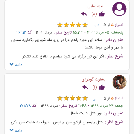
خرید بلیط هواپیما
و بسیاری خدمات گردشگری و مهاجرتی دیگر را
منیزه بقایی
از ما بخواهید.
)
0
(
★
★
★
★
★
★
★
★
★
★
امتیاز
5
از
5
عالی
-
کد
پنجشنبه 05 مرداد 1402
15:34
تاریخ سفر :
مرداد 1402
26912
عنوان نظر :
سلام این مورد راهم مرا در رزرو ماه شهریور بگدارید ممنون
یا مهر و آبان موفق باشید
شرح نظر :
اگر این تور برگزار می شود مراسم با اطلاع کنید تشکر
ادامه
بشارت گودرزی
)
1
(
★
★
★
★
★
★
★
★
★
★
امتیاز
5
از
5
عالی
-
کد
جمعه 24 مرداد 1399
11:48
تاریخ سفر :
مرداد 1399
20878
عنوان نظر :
تور هتل هایت شمال
شرح نظر :
هتل پارسیان آزادی خزر چالوس معروف به هایت خزر یکی
از زیباترین و بهترین هتل های پنج ستاره ساحلی آبهای نیلگون دریای
ادامه