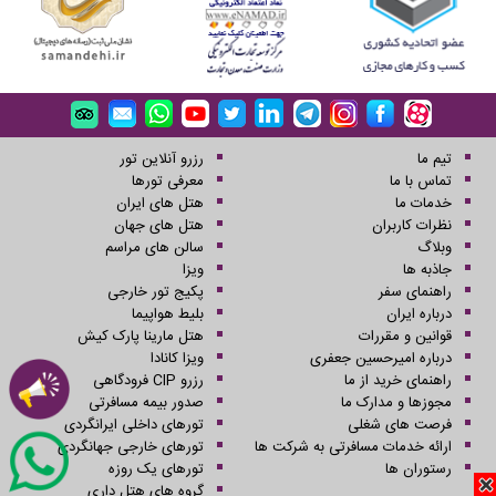
تیم ما
رزرو آنلاین تور
تماس با ما
معرفی تورها
خدمات ما
هتل های ایران
نظرات کاربران
هتل های جهان
وبلاگ
سالن های مراسم
جاذبه ها
ویزا
راهنمای سفر
پکیج تور خارجی
درباره ایران
بلیط هواپیما
قوانین و مقررات
هتل مارینا پارک کیش
درباره امیرحسین جعفری
ویزا کانادا
راهنمای خرید از ما
رزرو CIP فرودگاهی
مجوزها و مدارک ما
صدور بیمه مسافرتی
فرصت های شغلی
تورهای داخلی ایرانگردی
ارائه خدمات مسافرتی به شرکت ها
تورهای خارجی جهانگردی
رستوران ها
تورهای یک روزه
گروه های هتل داری