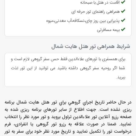
اقامت در هتل با صبحانه
هتل هایت شمال، با قدمتی طولانی و سابقه‌ای درخشان، یکی از
همراهی راهنمای تور حرفه ای
قدیمی‌ترین و شناخته‌شده‌ترین هتل‌های ساحلی ایران است. این
پذیرایی بین روز چای،نسکافه،آب معدنی،میوه
هتل با معماری زیبا و موقعیت مکانی بی‌نظیر، از دیرباز میزبان
بیمه مسافرتی
گردشگران داخلی و خارجی بوده است.
آغاز فعالیت هتل هایت
شرایط همراهی تور هتل هایت شمال
تاریخ دقیق افتتاح هتل هایت شمال به طور دقیق مشخص نیست،
برای همسفری با تورهای علاءالدین فقط حس سفر گروهی لازم است و
اما می‌توان گفت که این هتل در دهه‌های اولیه قرن بیستم
شما اگر روحیه سفر گروهی داشته باشید می توانید از این تور لذت
تاسیس شده است. در آن زمان، این هتل به عنوان یکی از
ببرید.
لوکس‌ترین و مدرن‌ترین هتل های ایران شناخته می‌شد و بسیاری
از شخصیت‌های مشهور و سیاسی به این هتل سفر می‌کردند. برای
آشنایی کامل با تمامی هتل های داخلی به صفحه
رزرو آنلاین هتل
در حال حاضر تاريخ اجراي گروهي براي
تور هتل هایت شمال
برنامه
های ایران
مراجعه نمایید.
ریزی نشده است. جهت اطلاع از سایر تورهای برنامه ریزی شده به
صفحه رزرو آنلاین تور علاءالدین تراول بروید و تور مورد نظر را انتخاب
تغییرات و بازسازی‌ها
نمایید. ضمنا در صورت علاقه به رزرو تور گروهی یا انفرادی، فرم
در طول سال‌های گذشته، هتل هایت شمال چندین بار بازسازی و
درخواست تور را تکمیل نمایید و تاریخ مورد نظر خود برای سفر به
تور