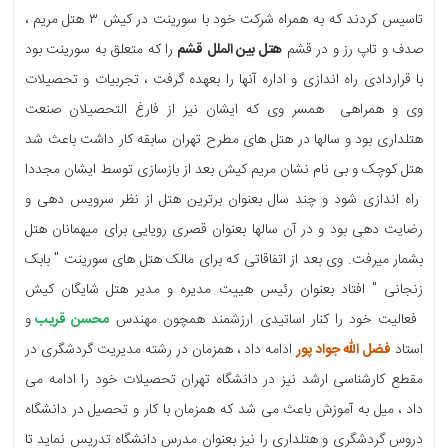
تاسیس کردند که به همراه شرکت خود با سورینت در کیش ۳ هتل مریم ،
صدف و تاپ رز و در قشم
هتل بین الملل قشم
را که متعلق به سورینت بود
با قراردادی راه اندازی و اداره آنها را بعهده گرفت ، تجربیات و تحصیلات
وی و همراهی همسر وی که ایشان نیز از فارغ التحصیلان صنعت
هتلداری بود و سالها در هتل های مطرح تهران سابقه کار داشت باعث شد
هتل کوچک و بی نام نشان مریم کیش بعد از بازسازی توسط ایشان مجددا
راه اندازی شود و چند سال بعنوان برترین هتل از نظر سرویس دهی و
رضایت دهی بود و در آن سالها بعنوان قصری رویایی برای میهمانان هتل
بشمار میرفت. وی بعد از اتفاقاتی که برای مالک هتل های سورینت " بابک
زنجانی " افتاد بعنوان رئیس هییت مدیره و مدیر هتل شایگان کیش
فعالیت خود را کنار اساتیدی ارزشمند همچون مهندس
محسن قریب
و
استاد
فضل الله جواد پور
ادامه داد ، همزمان در رشته مدیریت گردشگری در
مقطع کارشناسی ارشد نیز در دانشگاه تهران تحصیلات خود را ادامه می
داد ، میل به آموزش باعث می شد که همزمان با کار و تحصیل در دانشگاه
دروس گردشگری و هتلداری را نیز بعنوان مدرس دانشگاه تدریس نماید تا