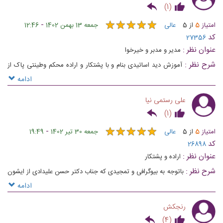
)
1
(
★
★
★
★
★
★
★
★
★
★
-
امتیاز
5
از
5
عالی
جمعه 13 بهمن 1402
12:46
کد
27356
عنوان نظر :
مدیر و مدبر و خیرخوا
شرح نظر :
آموزش دید اساتیدی بنام و با پشتکار و اراده محکم وطینتی پاک از
ایشان انتظار هم همین خواهد بود لیاقت بالاترینها شایسته ایشان است من حدود
ادامه
20 ساله درخدمتشان تلمذ میکنم .
علی رستمی نیا
)
1
(
★
★
★
★
★
★
★
★
★
★
-
امتیاز
5
از
5
عالی
جمعه 30 تیر 1402
19:49
کد
26898
عنوان نظر :
اراده و پشتکار
شرح نظر :
باتوجه به بیوگرافی و تمجیدی که جناب دکتر حسن علیدادی از ایشون
دادن قطعا چیزی به بغیر از اراده و پشتکار در وجود ایشون ندیدم آرزوی موفقیت
ادامه
دارم
رنجکش
)
4
(