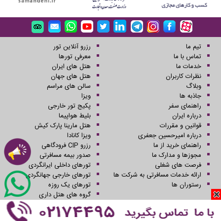
تیم ما
رزرو آنلاین تور
تماس با ما
معرفی تورها
خدمات ما
هتل های ایران
نظرات کاربران
هتل های جهان
وبلاگ
سالن های مراسم
جاذبه ها
ویزا
راهنمای سفر
پکیج تور خارجی
درباره ایران
بلیط هواپیما
قوانین و مقررات
هتل مارینا پارک کیش
درباره امیرحسین جعفری
ویزا کانادا
راهنمای خرید از ما
رزرو CIP فرودگاهی
مجوزها و مدارک ما
صدور بیمه مسافرتی
فرصت های شغلی
تورهای داخلی ایرانگردی
ارائه خدمات مسافرتی به شرکت ها
تورهای خارجی جهانگردی
رستوران ها
تورهای یک روزه
گروه های هتل داری
کلیه حقوق این سایت محفوظ و متعلق به شرکت سفرهای علاءالدین می باشد