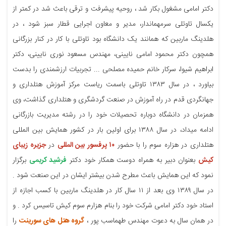
دکتر امامی مشغول بکار شد ، روحیه پیشرفت و ترقی باعث شد در کمتر از
یکسال تاوتلی سرمهماندار، مدیر و معاون اجرایی قطار سبز شود ، در
هلدینگ ماربین که همانند یک دانشگاه بود تاوتلی با کار در کنار بزرگانی
همچون دکتر محمود امامی نایینی، مهندس مسعود نوری نایینی، دکتر
ابراهیم شیوا، سرکار خانم حمیده مصلحی ... تجربیات ارزشمندی را بدست
بیاورد ، در سال ۱۳۸۳ تاوتلی باسمت ریاست مرکز آموزش هتلداری و
جهانگردی قدم در راه آموزش در صنعت گردشگری و هتلداری گذاشت، وی
همزمان در دانشگاه دوباره تحصیلات خود را در رشته مدیریت بازرگانی
ادامه میداد، در سال ۱۳۸۸ برای اولین بار در کشور همایش بین المللی
هتلداری در هزاره سوم را با حضور
۱۰ پرفسور بین المللی
در
جزیره زیبای
کیش
بعنوان دبیر به همراه دوست همکار خود دکتر
فرشید کریمی
برگزار
نمود که این همایش باعث مطرح شدن بیشتر ایشان در این صنعت شود .
در سال ۱۳۸۹ وی بعد از ۱۱ سال کار در هلدینگ ماربین با کسب اجازه از
استاد خود دکتر امامی شرکت خود را بنام هزارم سوم کیش تاسیس کرد . و
در همان سال به دعوت مهندس طهماسب پور ،
گروه هتل های سورینت
را