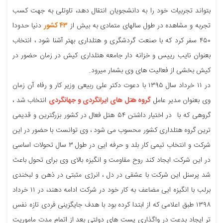
بتواند تجربیات خود را به دانشجویان انتقال دهد، تاوتلی به جهت کسب
تجربه و مشاهده در طول سالهای متمادی به بیش از
۴۳ کشور
دنیا حدودا
۴۵۰ سفر کرد که با صنعت گردشگری و هتلداری بهتر آشنا شود ، انتخاب
بعنوان نایب رییس و خزانه دار جامعه هتلداری کیش در زمان حضور در
کیش بخشی از فعالیت های وی بشمار میرود.
در ۱۱ خرداد سال ۱۳۹۵ با دعوت دکتر علی ربیعی وزیر کار و رفاه آن زمان
وی بعنوان مدیر عامل
گروه هتل های ایرانگردی و جهانگردی
انتخاب شد ،
گروهی که با در اختیار داشتن ۵۴ هتل فعال در کشور بزرگترین و قدیمی
ترین گروه هتلداری کشور محسوب می شود ، وی توانست با حضور در این
شرکت و انتخاب تیمی کار بلد و حرفه ایی در طول ۳ سال تحولات اساسی
در این شرکت ایجاد کند روح مقاومت و انگیزه بالای وی برای تحول باعث
شد پرسنل این شرکت با عشقی در دل ، انرژی مثبتی در ذهن و لبخندی
برلب با انگیزه ایی مضاعف به کار خود در شرکت ادامه دهند، در ۱۱ خرداد
۱۳۹۸ طبق اعلامی که از ابتدا کرده بود با هدف جایگزینی فردی تازه نفس
تر ایجاد بدعت در واگذاری پست های دولتی بعد از اتمام مدت ماموریت