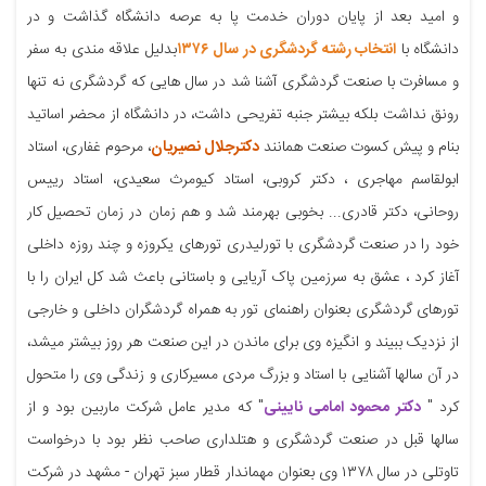
و امید بعد از پایان دوران خدمت پا به عرصه دانشگاه گذاشت و در
دانشگاه با
انتخاب رشته گردشگری در سال ۱۳۷۶
بدلیل علاقه مندی به سفر
و مسافرت با صنعت گردشگری آشنا شد در سال هایی که گردشگری نه تنها
رونق نداشت بلکه بیشتر جنبه تفریحی داشت، در دانشگاه از محضر اساتید
بنام و پیش کسوت صنعت همانند
دکترجلال نصیریان
، مرحوم غفاری، استاد
ابولقاسم مهاجری ، دکتر کروبی، استاد کیومرث سعیدی، استاد رییس
روحانی، دکتر قادری... بخوبی بهرمند شد و هم زمان در زمان تحصیل کار
خود را در صنعت گردشگری با تورلیدری تورهای یکروزه و چند روزه داخلی
آغاز کرد ، عشق به سرزمین پاک آریایی و باستانی باعث شد کل ایران را با
تورهای گردشگری بعنوان راهنمای تور به همراه گردشگران داخلی و خارجی
از نزدیک ببیند و انگیزه وی برای ماندن در این صنعت هر روز بیشتر میشد،
در آن سالها آشنایی با استاد و بزرگ مردی مسیرکاری و زندگی وی را متحول
کرد "
دکتر محمود امامی نایینی
" که مدیر عامل شرکت ماربین بود و از
سالها قبل در صنعت گردشگری و هتلداری صاحب نظر بود با درخواست
تاوتلی در سال ۱۳۷۸ وی بعنوان مهماندار قطار سبز تهران - مشهد در شرکت