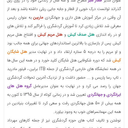
عنوان مدیر
قطار سبز
مطرح شد و سه سال از زندگی خود را در روی ریل
گذراند توانست درک خوبی از قطار و جابه جایی ریلی داشته باشد و بعد از
آن وقتی در مرکز آموزش هتل داری و جهانگردی
ماربین
به عنوان رئیس
معرفی شد تلاش زیادی کرد تا آموزش گردشگری را فراگیر کند و تلاش های
او در راه اندازی
هتل صدف کیش
و
هتل مریم کیش
و افتتاح هتل مریم
کیش پس از بازسازی با بالاترین استانداردهای جهانی برای همه جالب بود
و او مریم را به درجه 5 ستاره ارتقاء داد و در نهایت مدیر
هتل شایگان
کیش
شد که دوره شکوفایی هتل شایگان کلید خورد و در همه این سال ها
در همه نمایشگاه های خارجی گردشگری از جمله ITB برلین ، فیتور مادرید
، تاپ رسا پاریس و ... حضور داشت و از نزدیک آخرین تحولات گردشگری
جهان را رصد می کرد و در نهایت به عنوان مدیرعامل
گروه هتل های
ایرانگردی و جهانگردی
تعیین شد و در زمانی کوتاه از سال 1395 تا کنون به
همه بیش از 50 هتل جهانگردی رفت و سعی کرد تا تغییرات بنیادین در
همه این مهمانسراهای خوب به وجود بیاورد.
نوشتن و تالیف کتاب های حوزه گردشگری نیز از جمله کارهای مهرداد