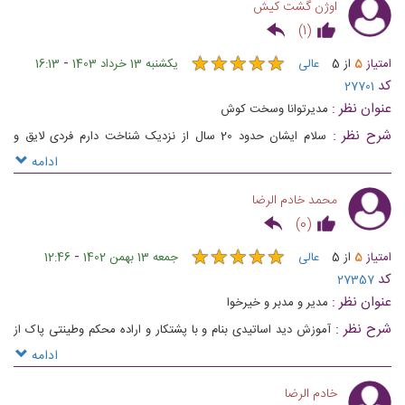
اوژن گشت کیش
)
1
(
★
★
★
★
★
★
★
★
★
★
-
امتیاز
5
از
5
عالی
یکشنبه 13 خرداد 1403
16:13
کد
27701
عنوان نظر :
مدیرتوانا وسخت کوش
شرح نظر :
سلام ایشان حدود 20 سال از نزدیک شناخت دارم فردی لایق و
پرتلاش وبسیاربرای صنعت گردشگری وهتلداری ایران زحمت کشیده
ادامه
محمد خادم الرضا
)
0
(
★
★
★
★
★
★
★
★
★
★
-
امتیاز
5
از
5
عالی
جمعه 13 بهمن 1402
12:46
کد
27357
عنوان نظر :
مدیر و مدبر و خیرخوا
شرح نظر :
آموزش دید اساتیدی بنام و با پشتکار و اراده محکم وطینتی پاک از
ایشان انتظار هم همین خواهد بود لیاقت بالاترینها شایسته ایشان است من حدود
ادامه
20 ساله درخدمتشان تلمذ میکنم .
خادم الرضا