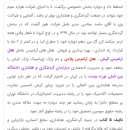
استعفا داد و دوباره بخش خصوصی برگشت تا با احیای شرکت هزاره سوم
خود بتواند در صنعت گردشگری و هتلداری موثر تر باشد ، آشنایی و شراکت
وی با آقای حامد سلامی مدیر عامل شرکت هور گشت که در بخش
گردشگری بسیار توانمد بود در سال ۱۳۹۹ و در اوج کرونا با شعار وقتی همه
ترمز میکنند کن گاز می دهم دوباره خود را مطرح کرد و در کمتر از ۲ ماه با
قرارداد راه اندازی ، بهره برداری و فروش هتل های آرامیس شامل
هتل
آرامیس کیش
،
هتل آرامیس پلاس
و تم پارک ژوراسیک پارک کیش را
منعقد نمود و مدیریت انحصاری
دپارتمان گردشگری و هتلداری دانشگاه
بین الملی نورث وست
را در ایران در اختیار گرفت که در نظر دارد اولین
مدرسه هتلداری بین المللی را در جزیره زیبای کیش تاسیس نمایید،
تحصیلات آکادمیک خود را در رشته مدیریت استراتژیک در دانشگاه تهران
پر مقطع دکترا به پایان رسانید هر چند دوباره به جهت علاقه مندی به
رشته حقوق سومین تحصیل خود را در رشته حقوق آغاز نمود.
تالیف ۵ کتاب
در زمینه گردشگری، هتلداری، منابع انسانی، بازاریابی و
تشریفات که غالبا برگرفته از دانش و تجربیات خود می باشد بخشی دیگری