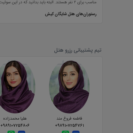
مناسب برای ۲ نفر هستند. البته باید بدانید که در این سوئیت‌ها، امکان اضافه شدن یک تخت تک‌نفره وجود دارد.
رستوران‌های هتل شایگان کیش
جالب است که یادآور شویم اقامت در هتل شایگان کیش زمانی دل
دریایی قرار است بهترین لحظات را با طعمی خوشمزه برای شما
تیم پشتیبانی رزرو هتل
اما اگر دلتان فست‌فود می‌خواهد در همان طبقه‌ همکف، در
۰۲:۰۰ بامداد، آماده‌ خدمت‌رسانی است، علاوه بر غذاهای سنتی، همیشه قلیان و نوشیدنی‌های سرد و گرم به راه است.
هتل شایگان کافی‌شاپ هم دارد، شهنوش یکی از این کافی‌شاپ
کافی‌شاپ آفتابگردان است که در طبقه‌ی چهارم هتل واقع ش
منظره‌ترین کافی‌شاپ هتل شایگان،
کافی شاپ تراس هتل شا
این آبی بیکران دعوت می‌کند.
فاطمه فروغ مند
هلیا محمدزاده
امکانات رفاهی و موقعیت مکانی هتل شایگان کیش
+989107254806
+989107254761