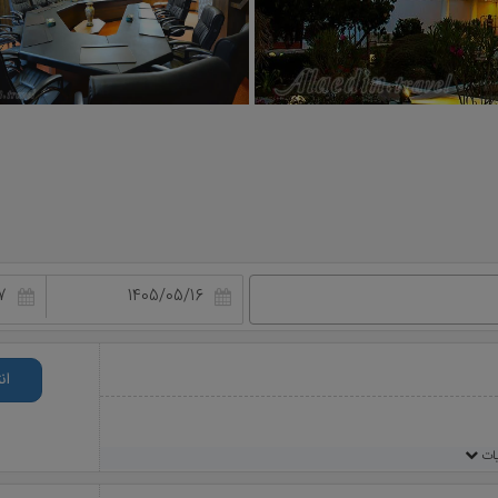
ان
یات