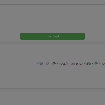
ارسال نظر
-
کد
21:45
تاریخ سفر :
شهریور 1402
27561