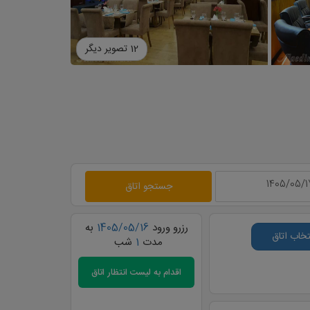
12 تصویر دیگر
جستجو اتاق
رزرو ورود
1405/05/16
به
تخاب اتاق
مدت
1
شب
اقدام به
لیست انتظار اتاق