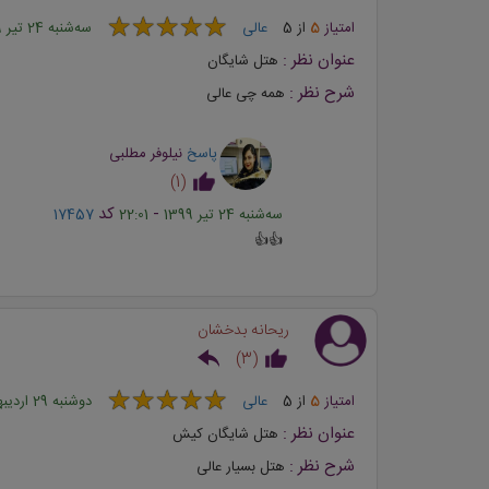
★
★
★
★
★
★
★
★
★
★
امتیاز
5
از
5
عالی
ﺳﻪشنبه 24 تیر 1399
عنوان نظر :
هتل شایگان
شرح نظر :
همه چی عالی
پاسخ
نیلوفر مطلبی
)
1
(
-
کد
ﺳﻪشنبه 24 تیر 1399
22:01
17457
👍👍
ریحانه بدخشان
)
3
(
★
★
★
★
★
★
★
★
★
★
امتیاز
5
از
5
عالی
دوشنبه 29 اردیبهشت 1399
عنوان نظر :
هتل شايگان كيش
شرح نظر :
هتل بسیار عالی