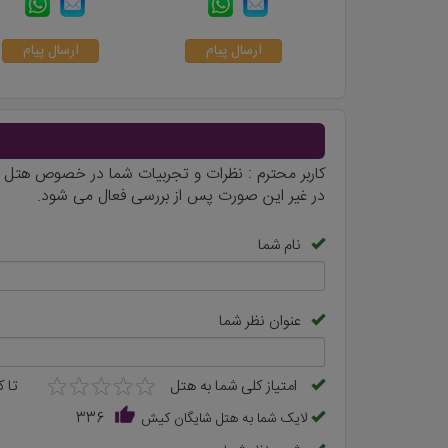
با رزرو هتل شایگان کیش هر زمان که بخواهید می توانید از 
شایگان کیش، فاصله کم و نزدیکی به مراکز خرید و بازارها 
ارسال پیام
ارسال پیام
بهترین‌ها نصیب شما گردد. همچنین برای
رزرو سالن های ه
خلق سازیم.
کاربر محترم : نظرات و تجربیات شما در خصوص هتل ش
در غیر این صورت پس از بررسی فعال می شود.
نام شما
عنوان نظر شما
★
★
★
★
★
★
★
★
★
★
امتیاز کلی شما به هتل
تا 
لایک شما به هتل شایگان کیش
336