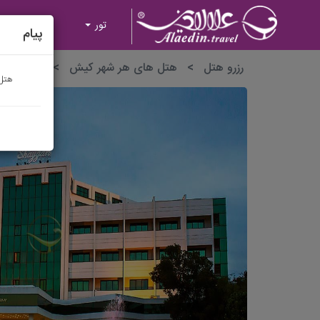
تور
هتل
پیام
رزرو هتل
>
هتل های هر شهر کیش
>
هتل شایگ
هتل 