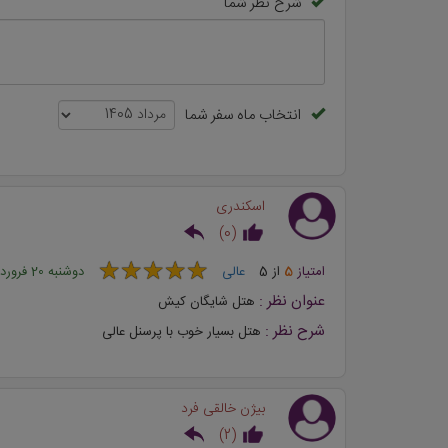
شرح نظر شما
انتخاب ماه سفر شما
اسکندری
)
0
(
★
★
★
★
★
★
★
★
★
★
امتیاز
5
از
5
عالی
دوشنبه 20 فروردین 1403
عنوان نظر :
هتل شايگان كيش
شرح نظر :
هتل بسیار خوب با پرسنل عالی
بیژن خالقی فرد
)
2
(