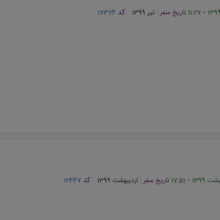
-
کد
11:27
تاریخ سفر :
تیر 1399
17374
-
کد
17:51
تاریخ سفر :
اردیبهشت 1399
12447