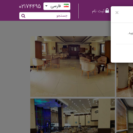
02174495
فارسی
ورود
ثبت نام
×
ید.