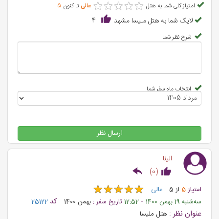
★
★
★
★
★
★
★
★
★
★
امتیاز کلی شما به هتل
عالی
تا کنون
5
لایک شما به هتل ملیسا مشهد
4
شرح نظر شما
انتخاب ماه سفر شما
ارسال نظر
الینا
)
0
(
★
★
★
★
★
★
★
★
★
★
امتیاز
5
از
5
عالی
-
کد
ﺳﻪشنبه 19 بهمن 1400
12:52
تاریخ سفر :
بهمن 1400
25122
عنوان نظر :
هتل ملیسا