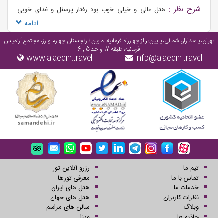
شرح نظر :
هتل عالی و خیلی خوب بود رفتار پرسنل و غذای خوبی
داشت
ادامه
تهران، پاسداران شمالی، پایین‌تر از چهارراه فرمانیه، مابین نارنجستان چهارم و رز، مجتمع آرتمیس
فرمانیه، طبقه 7، واحد 5 , 6
www.alaedin.travel
info@alaedin.travel
تیم ما
رزرو آنلاین تور
تماس با ما
معرفی تورها
خدمات ما
هتل های ایران
نظرات کاربران
هتل های جهان
وبلاگ
سالن های مراسم
جاذبه ها
ویزا