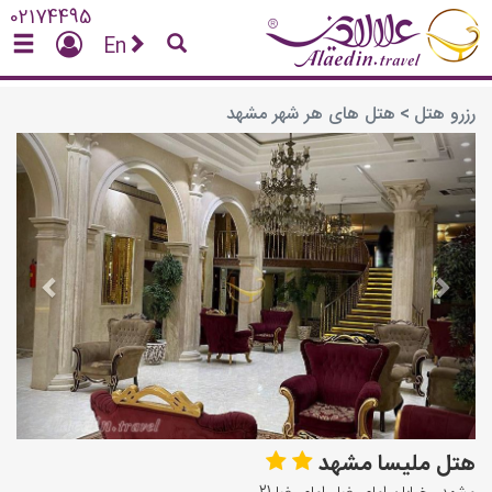
02174495
En
رزرو هتل
>
هتل های هر شهر مشهد
vious
Next
هتل ملیسا مشهد