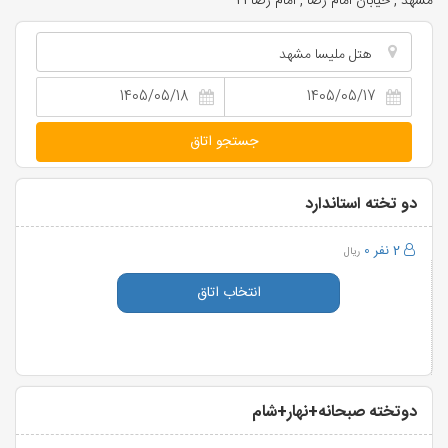
مشهد , خیابان امام رضا , امام رضا 21
هتل ملیسا مشهد
جستجو اتاق
دو تخته استاندارد
2 نفر
0
ریال
انتخاب اتاق
دوتخته صبحانه+نهار+شام