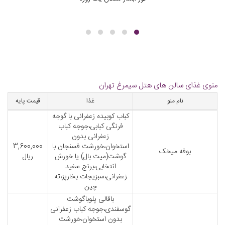
منوی غذای سالن های هتل سیمرغ تهران
نام منو
غذا
قیمت پایه
کباب کوبیده زعفرانی با گوجه
فرنگی کبابی،جوجه کباب
زعفرانی بدون
استخوان،خورشت فسنجان با
3,600,000
بوفه میخک
گوشت(میت بال) یا خورش
ریال
انتخابی،برنج سفید
زعفرانی،سبزیجات بخارپز،ته
چین
باقالی پلوباگوشت
گوسفندی،جوجه کباب زعفرانی
بدون استخوان،خورشت