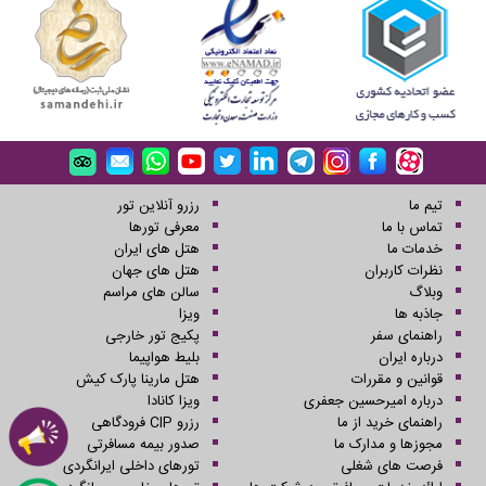
تیم ما
رزرو آنلاین تور
تماس با ما
معرفی تورها
خدمات ما
هتل های ایران
نظرات کاربران
هتل های جهان
وبلاگ
سالن های مراسم
جاذبه ها
ویزا
راهنمای سفر
پکیج تور خارجی
درباره ایران
بلیط هواپیما
قوانین و مقررات
هتل مارینا پارک کیش
درباره امیرحسین جعفری
ویزا کانادا
راهنمای خرید از ما
رزرو CIP فرودگاهی
مجوزها و مدارک ما
صدور بیمه مسافرتی
فرصت های شغلی
تورهای داخلی ایرانگردی