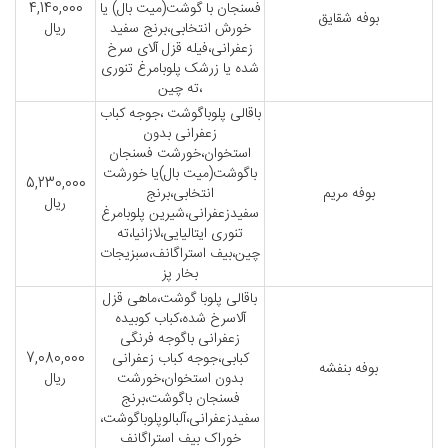
فسنجان با گوشت(میت بال) یا
4,140,000
بوفه شقایق
خورش انتخابی،برنج سفید
ریال
زعفرانی،فیله قزل آلای سرخ
شده یا زرشک پلوبامرغ تنوری
،ته چین
باقالی پلوباگوشت ،جوجه کباب
زعفرانی بدون
استخوان،خورشت فسنجان
باگوشت(میت بال)یا خورشت
5,230,000
بوفه مریم
انتخابی،برنج
ریال
سفیدزعفرانی،شیرین پلوبامرغ
تنوری ایتالیایی،لازانیا،ته
چین،بیف استراگانف،سبزیجات
بخار پز
باقالی پلوبا گوشت،ماهی قزل
آلاسرخ شده،کباب کوبیده
زعفرانی باگوجه فرنگی
کبابی،جوجه کباب زعفرانی
7,080,000
بوفه بنفشه
بدون استخوان،خورشت
ریال
فسنجان باگوشت،برنج
سفیدزعفرانی،آلبالوپلوباگوشت،
خوراک بیف استراگانف