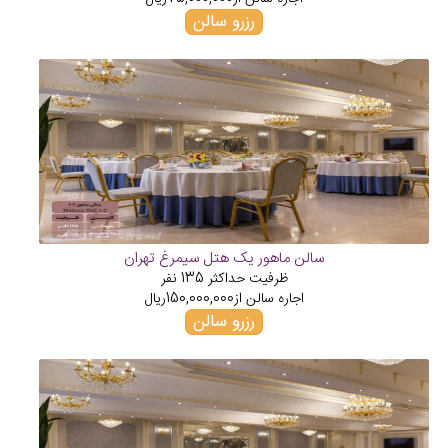
رزرو سالن
سالن ماهور یک هتل سیمرغ تهران
ظرفیت حداکثر
135
نفر
اجاره سالن از
150,000,000
ریال
رزرو سالن