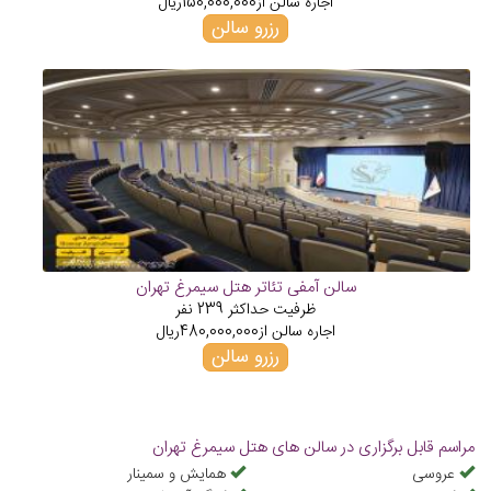
اجاره سالن از
150,000,000
ریال
رزرو سالن
سالن آمفی تئاتر هتل سیمرغ تهران
ظرفیت حداکثر
239
نفر
اجاره سالن از
480,000,000
ریال
رزرو سالن
مراسم قابل برگزاری در سالن های هتل سیمرغ تهران
عروسی
همایش و سمینار