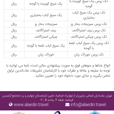
تک پرس یک سیخ کوبیده با
یک سیخ کوبیده با گوجه
ریال
گوجه
تک پرس یک سیخ کباب
یک سیخ کباب بختیاری
ریال
بختیاری
تک پرس سبزیجات بخار پز
سبزیجات بخار پز
ریال
تک پرس بیف استراگانف
بیف استراگانف
ریال
تک پرس چیکن استراگانف
چیکن استراگانف
ریال
تک پرس یک سیخ کباب لقمه
یک سیخ کباب لقمه با گوجه
ریال
با گوجه
تک پرس خوراک زبان
خوراک زبان
ریال
انواع غذاها و منوهای فوق به صورت پیشنهادی سالن است، شما می توانید با
توجه به سلیقه و علاقه و نظرات خود با کارشناسان تشریفات علاءالدین تراول
تماس بگیرید و غذای مورد دلخواه خود را تعیین نمائید.
تهران، پاسداران شمالی، پایین‌تر از چهارراه فرمانیه، مابین نارنجستان چهارم و رز، مجتمع آرتمیس
فرمانیه، طبقه 7، واحد 5 , 6
www.alaedin.travel
info@alaedin.travel