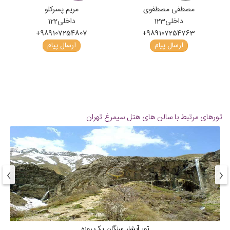
مصطفی مصطفوی
مریم پسرکلو
داخلی
123
داخلی
122
+989107254807
+989107254763
ارسال پیام
ارسال پیام
تورهای مرتبط با سالن های هتل سیمرغ تهران
›
‹
تور آبشار سنگان یک روزه