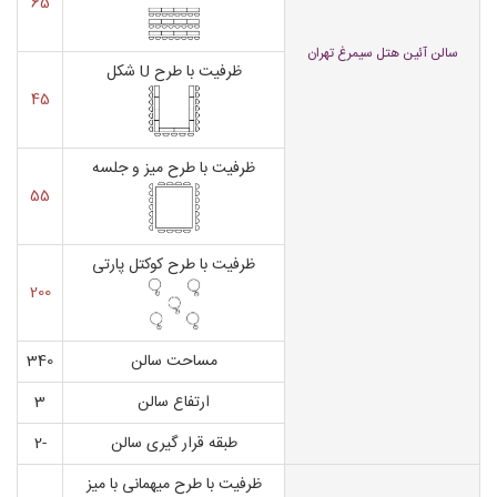
65
سالن آئین هتل سیمرغ تهران
ظرفیت با طرح U شکل
45
ظرفیت با طرح میز و جلسه
55
ظرفیت با طرح کوکتل پارتی
200
مساحت سالن
340
ارتفاع سالن
3
طبقه قرار گیری سالن
-2
ظرفیت با طرح میهمانی با میز