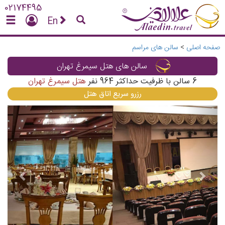
02174495
En
صفحه اصلی
>
سالن های مراسم
سالن های هتل سیمرغ تهران
6
سالن با ظرفیت حداکثر
964
نفر
هتل سیمرغ تهران
رزرو سریع اتاق هتل
vious
Next