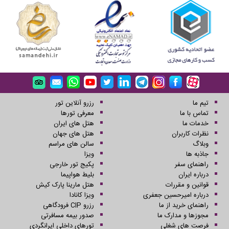
تیم ما
رزرو آنلاین تور
تماس با ما
معرفی تورها
خدمات ما
هتل های ایران
نظرات کاربران
هتل های جهان
وبلاگ
سالن های مراسم
جاذبه ها
ویزا
راهنمای سفر
پکیج تور خارجی
درباره ایران
بلیط هواپیما
قوانین و مقررات
هتل مارینا پارک کیش
درباره امیرحسین جعفری
ویزا کانادا
راهنمای خرید از ما
رزرو CIP فرودگاهی
مجوزها و مدارک ما
صدور بیمه مسافرتی
فرصت های شغلی
تورهای داخلی ایرانگردی