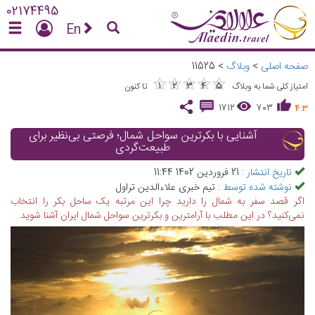
02174495
En
صفحه اصلی
>
وبلاگ
>
11525
★
★
★
★
★
★
★
★
★
★
1
2
3
4
5
امتیاز کلی شما به وبلاگ
تا کنون
1712
703
4.3
آشنایی با بکرترین سواحل شمال؛ فرصتی بی‌نظیر برای
طبیعت‌گردی
تاریخ انتشار :
21 فروردین 1402 11:44
نوشته شده توسط :
تیم خبری علاءالدین تراول
اگر قصد سفر به شمال را دارید چرا این مرتبه یک ساحل بکر را انتخاب
نمی‌کنید؟ در این مطلب با آرامترین و بکرترین سواحل شمال ایران آشنا شوید.