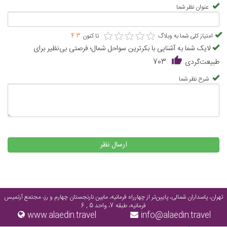
عنوان نظر شما
★
★
★
★
★
★
★
★
★
★
امتیاز کلی شما به وبلاگ
تا کنون
4.3
لایک شما به آشنایی با بکرترین سواحل شمال؛ فرصتی بی‌نظیر برای
طبیعت‌گردی
703
شرح نظر شما
ارسال نظر
تهران، پاسداران شمالی، پایین‌تر از چهارراه فرمانیه، مابین نارنجستان چهارم و رز، مجتمع آرتمیس
فرمانیه، طبقه 7، واحد 5 , 6
www.alaedin.travel
info@alaedin.travel