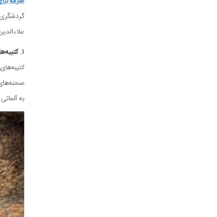
صرفه برا
گردشگری آ
علاءالدین
۱. کتیبه‌های باستانی تامبالی (Tanbaly Petroglyphs)
صحنه‌های 
به آلماتی