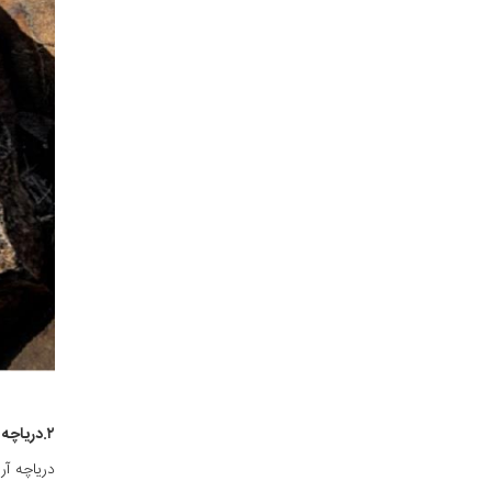
۲.دریاچه آرال
دریاچه آر