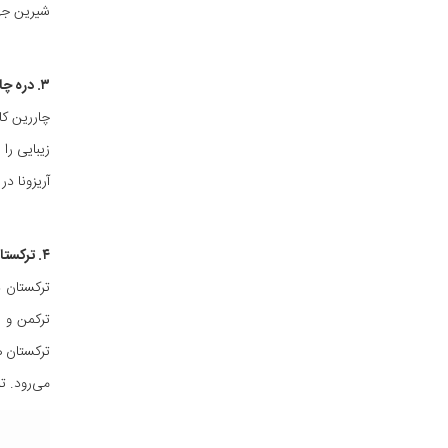
شیرین جها
۳. دره چارین (Charyn Canyon)
چاررین کا
آریزونا د
۴. ترکستان
ترکستان د
ترکمن و ق
ترکستان ه
می‌رود. ت