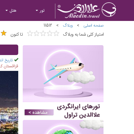
تور
هتل
صفحه اصلی
>
وبلاگ
>
11512
★
★
★
★
★
★
★
★
★
★
★
★
★
★
امتیاز کلی شما به وبلاگ
تا کنون
تاریخ انت
قزاقستان کش