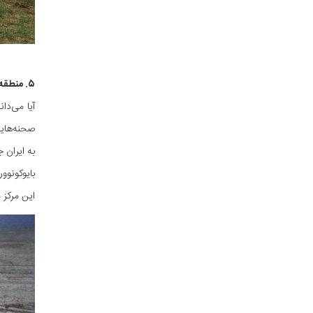
۵. منطقه فضایی بایکونوور (Baikonur Cosmodrome)
آیا می‌دا
صحنه‌هایی
به ایران 
بایوکونوور
این مرکز 