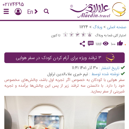
02174495
En
صفحه اصلی
>
وبلاگ
>
11224
★
★
★
★
★
★
★
★
★
★
1
2
3
4
5
امتیاز کلی شما به وبلاگ
تا کنون
1186
100
0
۳ ترفند ویژه برای آرام کردن کودک در سفر هوایی
تاریخ انتشار :
30 آذر 1401 11:41
نوشته شده توسط :
تیم خبری علاءالدین تراول
سفر هوایی با کودکان به خصوص اگر تجربه اول باشد، چالش‌های مخصوص
خود را دارد. با دانستن سه ترفند زیر از پس این چالش‌ها برآمده و تجربه
شیرینی از سفر بسازید.