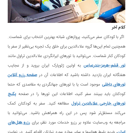
کلام آخر
اگر با کودکان سفر می‌کنید، پروازهای شبانه بهترین انتخاب برای شماست.
همچنین تمام این‌ها گروه علاءالدین برای خلق یک تجربه بی‌نظیر از سفر با
کودکان کنار شماست. می‌توانید با تورهای ایرانگردی علاءالدین تراول مانند
تور قشم-هرمز-بندرعباس
به اولین ژئوپارک ایران بروید و از عجایب
هفتگانه ایران بازدید داشته باشید که اطلاعات آن در
صفحه رزرو آنلاین
تورهای داخلی
موجود است یا با تورهای جهانگردی به مقاصدی که حتما
کودکتان باید ببینند سفر کنید، اطلاعات این تورها را در صفحه
پکیج
تورهای خارجی علاءالدین تراول
مطالعه کنید. سفر به کودکتان کمک
می‌کند مستقل‌تر شود پس در این راه همراهش باشید. می‌توانید با
مراجعه به وب‌‌سایت علاوه بر رزرو خدمات مورد نظر، برای
رزرو هتل‌های
ایران
، خرید بلیط هواپیما و سایر موارد مورد نیازتان اقدام کنید. در نهایت