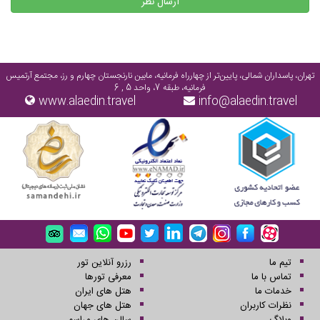
ارسال نظر
تهران، پاسداران شمالی، پایین‌تر از چهارراه فرمانیه، مابین نارنجستان چهارم و رز، مجتمع آرتمیس
فرمانیه، طبقه 7، واحد 5 , 6
www.alaedin.travel
info@alaedin.travel
تیم ما
رزرو آنلاین تور
تماس با ما
معرفی تورها
خدمات ما
هتل های ایران
نظرات کاربران
هتل های جهان
وبلاگ
سالن های مراسم