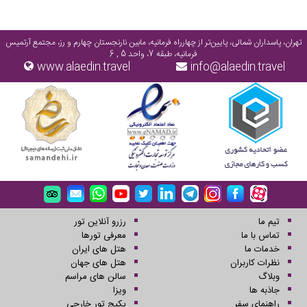
تهران، پاسداران شمالی، پایین‌تر از چهارراه فرمانیه، مابین نارنجستان چهارم و رز، مجتمع آرتمیس
فرمانیه، طبقه 7، واحد 5 , 6
www.alaedin.travel
info@alaedin.travel
تیم ما
رزرو آنلاین تور
تماس با ما
معرفی تورها
خدمات ما
هتل های ایران
نظرات کاربران
هتل های جهان
وبلاگ
سالن های مراسم
جاذبه ها
ویزا
راهنمای سفر
پکیج تور خارجی