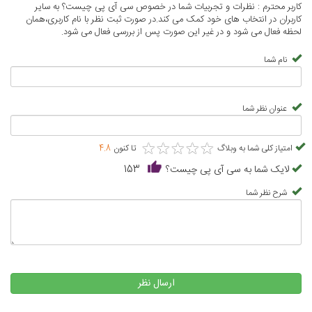
کاربر محترم : نظرات و تجربیات شما در خصوص سی آی پی چیست؟ به سایر
کاربران در انتخاب های خود کمک می کند.در صورت ثبت نظر با نام کاربری،همان
لحظه فعال می شود و در غیر این صورت پس از بررسی فعال می شود.
نام شما
عنوان نظر شما
★
★
★
★
★
★
★
★
★
★
امتیاز کلی شما به وبلاگ
تا کنون
4.8
لایک شما به سی آی پی چیست؟
153
شرح نظر شما
ارسال نظر