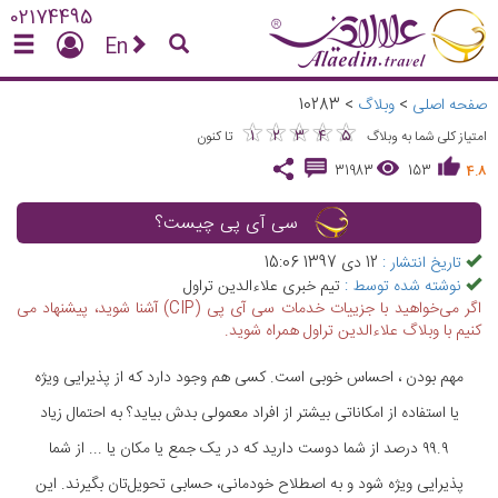
02174495
En
صفحه اصلی
>
وبلاگ
>
10283
★
★
★
★
★
★
★
★
★
★
1
2
3
4
5
امتیاز کلی شما به وبلاگ
تا کنون
31983
153
4.8
سی آی پی چیست؟
تاریخ انتشار :
12 دی 1397 15:06
نوشته شده توسط :
تیم خبری علاءالدین تراول
اگر می‌خواهید با جزییات خدمات سی آی پی (CIP) آشنا شوید، پیشنهاد می
کنیم با وبلاگ علاءالدین تراول همراه شوید.
مهم بودن ، احساس خوبی است. کسی هم وجود دارد که از پذیرایی ویژه
یا استفاده از امکاناتی بیشتر از افراد معمولی بدش بیاید؟ به احتمال زیاد
۹۹.۹ درصد از شما دوست دارید که در یک جمع یا مکان یا ... از شما
پذیرایی ویژه شود و به اصطلاح خودمانی، حسابی تحویل‌تان بگیرند. این