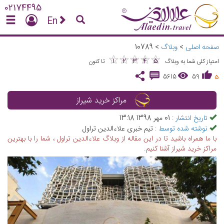
02174495
En
صفحه اصلی
>
وبلاگ
>
10789
★
★
★
★
★
★
★
★
★
★
1
2
3
4
5
امتیاز کلی شما به وبلاگ
تا کنون
5615
59
5
مراکز خرید شیراز
تاریخ انتشار :
01 مهر 1398 13:18
نوشته شده توسط :
تیم خبری علاءالدین تراول
با ما همراه باشید تا در این مقاله از وبلاگ علاءالدین تراول ، شما را با بهترین
مراکز خرید شیراز آشنا کنیم.