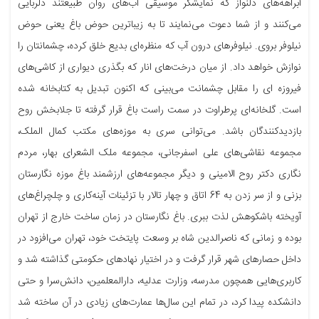
آبراهه‌های دلنواز که نمایشگر موسیقی آب‌های روان طبیعتند دلربایی
می‌کنند و از شما دعوت می‌نمایند تا به زیباترین حوض باغ یعنی حوض
نیلوفر بروی. نیلوفرهای درون آب که منظره‌ای بدیع خلق کرده، چشمانتان را
نوازش خواهد داد. از میان درخت‌های انار که بگذری دیواری از کاشی‌های
فیروزه ای را مقابل چشمانت می‌بینی که اکنون تبدیل به کتابخانه شده
است. گلخانه‌ای پرطراوت در سمت راست باغ قرار گرفته تا جلابخش روح
بازدیدکنندگان باشد. می‌توانی سری به موزه‌های مکتب کمال الملک،
مجموعه نقاشی‌های علی اسفرجانی، مجموعه ملک الشعرای بهار، مردم
نگاری دکتر روح الامینی و دیگر مجموعه‌های ارزشمند باغ موزه نگارستان
بزنی و از سر زدن به 64 اتاق و چهار تالار با تزئینات آینه‌کاری و چلچراغ‌های
آویخته باشکوهش لذت ببری. باغ نگارستان در زمان ساخت خارج از تهران
بوده و زمانی که ناصرالدین شاه بر وسعت پایتخت خود، تهران می‌افزود در
داخل حصارهای شهر قرار گرفت و در اختیار نهادهای حکومتی گذاشته شد و
کاربری‌هایی همچون مدرسه، وزارت عدلیه، دارالمعلمین، دانش‌سرا و حتی
دانشکده پیدا کرد، در تمام این سال‌ها عمارت‌های زیادی در آن ساخته شد