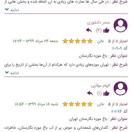
شرح نظر :
در طی سال ها عمارت های زیادی به آن اضافه شده و بخش هایی از
باغ هم تخریب شده، در حال حاضر هم تحت تملک دانشگاه تهران میباشد
ادامه
سحر دانشوری
)
4
(
★
★
★
★
★
★
★
★
★
★
-
امتیاز
5
از
5
عالی
جمعه 24 مرداد 1399
17:24
کد
20909
عنوان نظر :
باغ موزه نگارستان
شرح نظر :
تهران موزه‌های زیادی دارد که هرکدام از آن‌ها بخشی از تاریخ را برای
شما روایت می‌کنند، مانند موزه ایران باستان! ولی باغ موزه نگارستان نوع
ادامه
دیگریست، موزه‌ای همراه با فضای سبز برای گشت زنی
الهام مولایی
)
1
(
★
★
★
★
★
★
★
★
★
★
-
امتیاز
5
از
5
عالی
شنبه 18 مرداد 1399
18:56
کد
20284
عنوان نظر :
باغ موزه نگارستان تهران
شرح نظر :
گلدان‌های شمعدانی و حوض پر از آب باغ موزه نگارستان، خاطرات