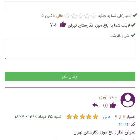
★
★
★
★
★
★
★
★
★
★
امتیاز کلی شما به جاذبه
عالی
تا کنون
5
لایک شما به باغ موزه نگارستان تهران
701
شرح نظر شما
ارسال نظر
میترا نوری
)
1
(
★
★
★
★
★
★
★
★
★
★
-
امتیاز
5
از
5
عالی
شنبه 25 مرداد 1399
18:27
کد
21044
عنوان نظر :
باغ موزه نگارستان تهران