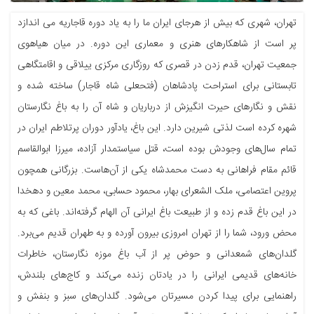
تهران، شهری که بیش از هرجای ایران ما را به یاد دوره قاجاریه می اندازد
پر است از شاهکارهای هنری و معماری این دوره. در میان هیاهوی
جمعیت تهران، قدم زدن در قصری که روزگاری مرکزی ییلاقی و اقامتگاهی
تابستانی برای استراحت پادشاهان (فتحعلی شاه قاجار) ساخته شده و
نقش و نگارهای حیرت انگیزش از درباریان و شاه آن را به باغ نگارستان
شهره کرده است لذتی شیرین دارد. این باغ، یادآور دوران پرتلاطم ایران در
تمام سال‌های وجودش بوده است، قتل سیاستمدار آزاده، میرزا ابوالقاسم
قائم مقام فراهانی به دست محمدشاه یکی از آن‌هاست. بزرگانی همچون
پروین اعتصامی، ملک الشعرای بهار، محمود حسابی، محمد معین و دهخدا
در این باغ قدم زده و از طبیعت باغ ایرانی آن الهام گرفته‌اند. باغی که به
محض ورود، شما را از تهران امروزی بیرون آورده و به طهران قدیم می‌برد.
گلدان‌های شمعدانی و حوض پر از آب باغ موزه نگارستان، خاطرات
خانه‌های قدیمی ایرانی را در یادتان زنده می‌کند و کاج‌های بلندش،
راهنمایی برای پیدا کردن مسیرتان می‌شود. گلدان‌های سبز و بنفش و