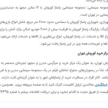
 را ارائه می‌کنند.
مجموعه سینمایی: مجموعه سینمایی پاساژ ک
نمایی در تهران است.
ی: شهربازی پاساژ کوروش با مساحتی حدود 2000 متر مربع، شامل انواع بازی‌های تفریحی و هیجان‌انگیز برای کودکان و بزرگسالان است.
نگ: پارکینگ پاساژ کوروش با ظرفیت بیش از 2000 خودرو، امکان پارک آسان را برای مراجعین فراهم کرده است.
وع کالا و خدمات: در پاساژ کوروش، تنوع بی‌نظیری از کالاها و خدمات ارائه می‌شود.
اها و تفریحات، همه چیز در این پاساژ یافت می‌شود.
 مرکز خرید کوروش تهران
وش تهران، به عنوان یک مرکز خرید و سرگرمی مدرن و مجهز، تجربه‌ای منحصر به فرد
ف غذا در رستوران‌های متنوع، تماشای فیلم در یک مجموعه سینمایی مدرن و یا تفر
باشد. اکثر افراد در مسافرت، خرید از پاساژهای شهر را به عنوان گزینه‌ای ثابت دارن
ایرانگردی
علاالدین تراول کافیست کلیک کنید تا به صفحه مربوطه بروید. همچنین د
ست از طریق سایت ما اقدام نمایید و برای دریافت اطلاعات بیشتر با شماره 02174495 تماس بگیرید.