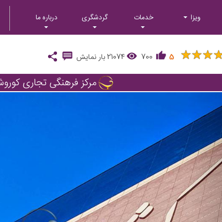
ویزا
خدمات
گردشگری
درباره ما
★
★
★
★
★
★
5
700
21074
بار نمایش
مرکز فرهنگی تجاری کوروش
Next