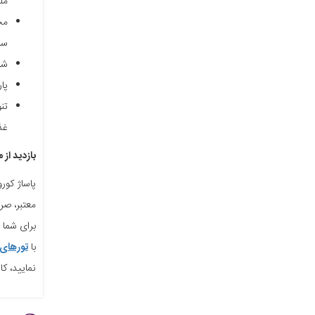
ملل
سی
شهرباز
پارکی
تن
غذ
بازدید از
پاساژ کور
معتبر، صر
برای شما 
با
تورهای 
نمایید، کافی