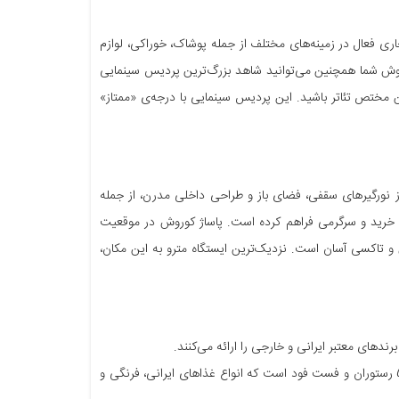
حتی حدود 500 هزار متر مربع، در 5 طبقه و شامل بیش از 500 واحد تجاری فعال در زمینه‌های مختلف از جمله پوشاک، خوراکی، لوازم
روش شما همچنین می‌توانید شاهد بزرگ‌ترین پردیس سینمایی
احتی بالغ بر 10 هزار متر مربع شامل 12 سالن سینما و 2800 نفر ظرفیت و 2 سالن مختص تئاتر باشید. این پردیس سینمایی با درجه‌ی «ممتاز»
ز نورگیرهای سقفی، فضای باز و طراحی داخلی مدرن، از جمله
 خرید و سرگرمی فراهم کرده است. پاساژ کوروش در موقعیت
 تاکسی آسان است. نزدیک‌ترین ایستگاه مترو به این مکان،
ندهای معتبر ایرانی و خارجی را ارائه می‌کنند.
فودکورت: فودکورت پاساژ کوروش با مساحتی حدود 5000 متر مربع، شامل بیش از 50 رستوران و فست فود است که انواع غذاهای ایرانی، فرنگی و