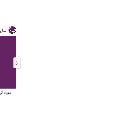
سایر
‹
موزه گر