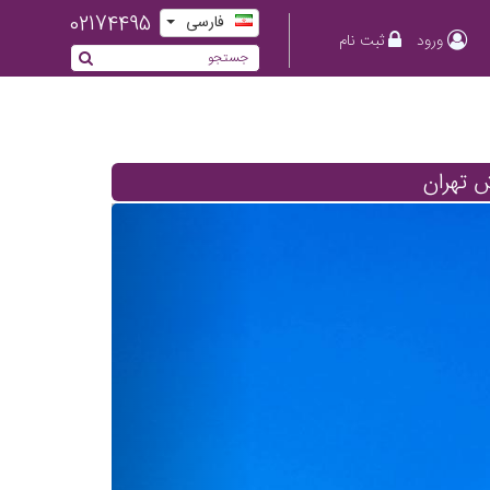
02174495
فارسی
ورود
ثبت نام
 تهران
Previous