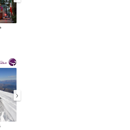
ه
مطال
‹
ز