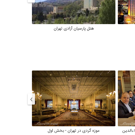
هتل پارسیان آزادی تهران
هتل پا
›
اءالدین
موزه گردی در تهران - بخش اول
موزه گرد