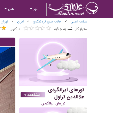
تور
هتل
صفحه اصلی
>
جاذبه های گردشگری
>
ایران
>
تهران
★
★
★
★
★
★
★
★
★
★
★
★
★
★
امتیاز کلی شما به جاذبه
تا کنون
تورهای ایرانگردی