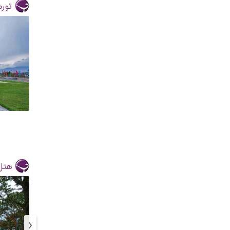
توره
هتل
‹