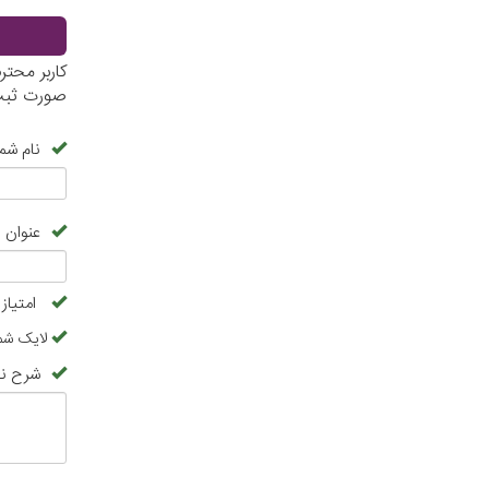
کاربر محت
صورت ثبت 
نام شما
عنوان 
امتیاز
لایک شم
شرح نظ