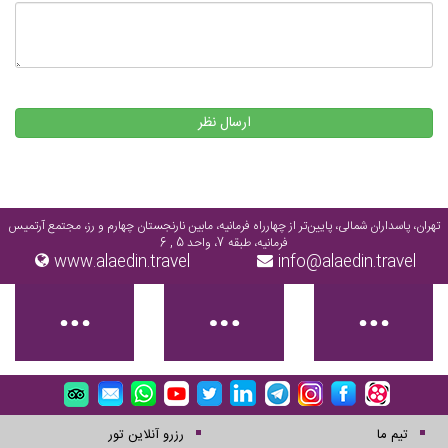
ارسال نظر
تهران، پاسداران شمالی، پایین‌تر از چهارراه فرمانیه، مابین نارنجستان چهارم و رز، مجتمع آرتمیس
فرمانیه، طبقه 7، واحد 5 , 6
www.alaedin.travel
info@alaedin.travel
تیم ما
رزرو آنلاین تور