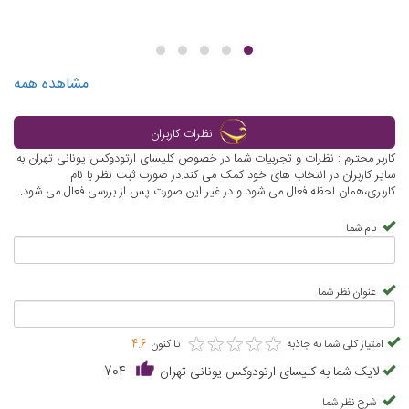
مشاهده همه
نظرات کاربران
کاربر محترم : نظرات و تجربیات شما در خصوص کلیسای ارتودوکس یونانی تهران به
سایر کاربران در انتخاب های خود کمک می کند.در صورت ثبت نظر با نام
کاربری،همان لحظه فعال می شود و در غیر این صورت پس از بررسی فعال می شود.
نام شما
عنوان نظر شما
★
★
★
★
★
★
★
★
★
★
امتیاز کلی شما به جاذبه
تا کنون
4.6
لایک شما به کلیسای ارتودوکس یونانی تهران
704
شرح نظر شما