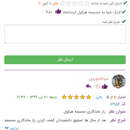
★
★
★
★
★
★
★
★
★
★
امتیاز کلی شما به جاذبه
عالی
تا کنون
5
لایک شما به مجسمه هرکول کرمانشاه
700
شرح نظر شما
ارسال نظر
تینا لاجوردی
)
1
(
★
★
★
★
★
★
★
★
★
★
-
امتیاز
5
از
5
عالی
جمعه 20 تیر 1399
21:32
کد
16954
عنوان نظر :
راز ماندگاری مجسمه هرکول
شرح نظر :
بعد از سال ها تحقیق دانشمندان کشف کردن راز ماندگاری مجسمه
هرکول سرب اندود کردن آن‌ در زمان ساختش بوده که این بنارو‌ تا این اندازه
ادامه