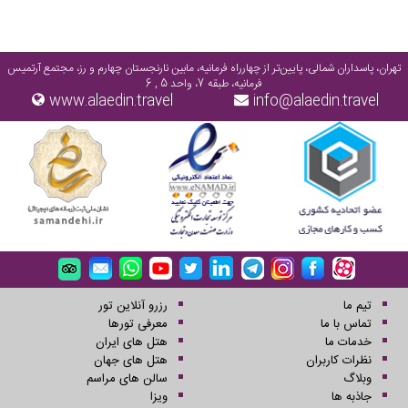
مقاوم کرده .
تهران، پاسداران شمالی، پایین‌تر از چهارراه فرمانیه، مابین نارنجستان چهارم و رز، مجتمع آرتمیس
فرمانیه، طبقه 7، واحد 5 , 6
www.alaedin.travel
info@alaedin.travel
تیم ما
رزرو آنلاین تور
تماس با ما
معرفی تورها
خدمات ما
هتل های ایران
نظرات کاربران
هتل های جهان
وبلاگ
سالن های مراسم
جاذبه ها
ویزا