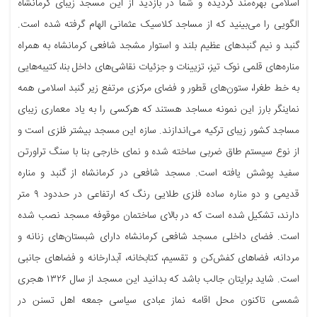
اسلامی بهره‌مند گردیده و شما در بازدید از این مسجد زیبای کرمانشاه
الگویی را می‌بینید که از مساجد کلاسیک عثمانی الهام گرفته شده است.
گنبد و نیم گنبدهای عظیم بلند و استوار مشجد شافعی کرمانشاه به همراه
مناره‌های قلمی نوک تیز، تزیینات و جزئیات نقاشی‌های داخل بنا، کتیبه‌هایی
به خط طغرا، ستون‌های قطور و فضای مرکزی مرتفع زیر گنبد اسلامی همه
نماینگر بارز این نمونه مساجد هستند که هرکسی را به یاد معماری زیبای
مساجد کشور زیبای ترکیه می‌اندازند. سازه این مسجد بیشتر فلزی است و
از نوع سیستم طاق ضربی ساخته شده و نمای خارجی بنا با سنگ تراورتن
سفید پوشش یافته است. مسجد شافعی در کرمانشاه از گنبد و مناره
قدیمی و دو مناره ساده فلزی طلایی رنگ که ارتفاعی در حددود ۹ متر
دارند، تشکیل شده است که در بالای ساختمان موقوفه مسجد نصب شده
است. فضای داخلی مسجد شافعی کرمانشاه دارای شبستان‌های زنانه و
مردانه، فضاهای کفش‌کن و تقسیم، کتابخانه، آبدارخانه و فضاهای جانبی
است. شاید برایتان جالب باشد که بدانید این مسجد از سال ۱۳۲۶ هجری
شمسی تاکنون محل اقامه نماز عبادی سیاسی جمعه اهل تسنن در