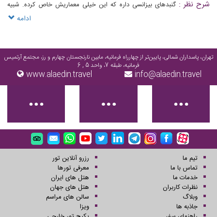
شرح نظر :
گنبدهای بیزانسی داره که این خیلی معماریش خاص کرده. شبیه
کلیسای سن ماکلو. البته اینها رو به گنبدهای دوره گورکانی تعمیم میدن ولی در
ادامه
واقعیت اینجوری نیست. اگر از یک بنای بلندتر به گنبدها نگاه کنید بسیار براتون
متفاوت و لذت بخش تره؛)
تهران، پاسداران شمالی، پایین‌تر از چهارراه فرمانیه، مابین نارنجستان چهارم و رز، مجتمع آرتمیس
فرمانیه، طبقه 7، واحد 5 , 6
www.alaedin.travel
info@alaedin.travel
تیم ما
رزرو آنلاین تور
تماس با ما
معرفی تورها
خدمات ما
هتل های ایران
نظرات کاربران
هتل های جهان
وبلاگ
سالن های مراسم
جاذبه ها
ویزا
راهنمای سفر
پکیج تور خارجی