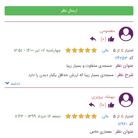
ارسال نظر
معصومی
)
0
(
★
★
★
★
★
★
★
★
★
★
-
امتیاز
5
از
5
عالی
چهارشنبه 02 تیر 1400
12:51
کد
24253
عنوان نظر :
مسجدی متفاوت و بسیار زیبا
شرح نظر :
مسجدی بسیار زیبا که ارزش حداقل یکبار دیدن را دارد
ادامه
مهشاد پرویزی
)
10
(
★
★
★
★
★
★
★
★
★
★
-
امتیاز
5
از
5
عالی
جمعه 16 خرداد 1399
11:43
کد
12960
عنوان نظر :
معماری خاص